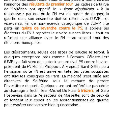
l’annonce des
résultats du premier tour
, les cadres de la rue
de Solférino ont appelé le
« front républicain »
à la
rescousse : partout où le FN est en passe de gagner, la
gauche dans son ensemble doit se rallier avec l’UMP… et
vice-versa. Fin de non-recevoir catégorique de l’UMP : le
parti, en
quête de revanche contre le PS,
a appelé les
électeurs du FN à reporter leur vote sur ses listes – tout en
refusant une alliance avec le FN – au second tour des
élections municipales.
Les désistements, seules des listes de gauche le feront, à
quelques exceptions près comme à Forbach. Céleste Lett
(UMP) y a fait vœu de soutenir son ex-rival PS contre le vice-
président du FN Florian Philippot. A Fréjus, à Saint-Gilles ou à
Perpignan où le FN est arrivé en tête, les listes socialistes
ont suivi les consignes de Paris. La majorité s'est pliée aux
directives de Solférino sous la menace de perdre
l'investiture du parti. Quelques-uns ont préféré ne pas céder
au chantage affectif. Jean-Michel Du Plaa,
à Béziers
, et Garo
Hospevian, dans le 7e secteur de Marseille, sont de ceux-là
et fondent leur espoir en les abstentionnistes de gauche
pour espérer une victoire bien qu'incertaine.