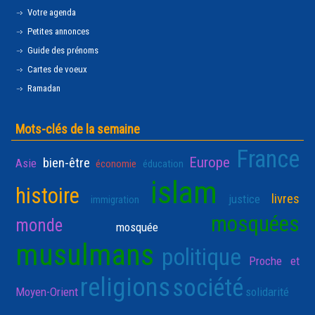
Votre agenda
Petites annonces
Guide des prénoms
Cartes de voeux
Ramadan
Mots-clés de la semaine
France
Europe
bien-être
Asie
économie
éducation
islam
histoire
livres
justice
immigration
mosquées
monde
mosquée
musulmans
politique
Proche et
religions
société
Moyen-Orient
solidarité