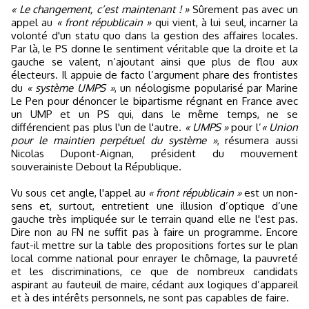
« Le changement, c’est maintenant ! »
Sûrement pas avec un
appel au
« front républicain »
qui vient, à lui seul, incarner la
volonté d'un statu quo dans la gestion des affaires locales.
Par là, le PS donne le sentiment véritable que la droite et la
gauche se valent, n’ajoutant ainsi que plus de flou aux
électeurs. Il appuie de facto l’argument phare des frontistes
du
« système UMPS »
, un néologisme popularisé par Marine
Le Pen pour dénoncer le bipartisme régnant en France avec
un UMP et un PS qui, dans le même temps, ne se
différencient pas plus l'un de l'autre.
« UMPS »
pour l’
« Union
pour le maintien perpétuel du système »
, résumera aussi
Nicolas Dupont-Aignan, président du mouvement
souverainiste Debout la République.
Vu sous cet angle, l'appel au
« front républicain »
est un non-
sens et, surtout, entretient une illusion d’optique d’une
gauche très impliquée sur le terrain quand elle ne l'est pas.
Dire non au FN ne suffit pas à faire un programme. Encore
faut-il mettre sur la table des propositions fortes sur le plan
local comme national pour enrayer le chômage, la pauvreté
et les discriminations, ce que de nombreux candidats
aspirant au fauteuil de maire, cédant aux logiques d’appareil
et à des intérêts personnels, ne sont pas capables de faire.