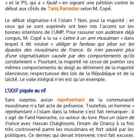
»
et le PS, qui a
« fauté »
en signant une pétition contre le
débat aux côtés de
Tariq Ramadan
selon M. Copé.
Le débat stigmatise-t-il l’islam ? Non, pour la majorité ; et
ceux qui se sont exprimés ont bien mis l’accent sur les
bonnes intentions de l’UMP. Pour rassurer son auditoire déjà
conquis, M. Copé a lu sa
« Lettre à un ami musulman »
dans
lequel il dit vouloir «
alléger le fardeau qui pèse sur les
épaules des musulmans de France. Ils n'en peuvent plus
d'une stigmatisation causée par des comportements qu'ils
condamnent »
. Pourtant, la majorité ne cesse de pointer ces
mêmes comportements du doigt au détriment de la majorité
silencieuse, respectueuse des lois de la République et de la
laïcité. Le voile intégral n’en est qu’un exemple.
L’UOIF piquée au vif
Sans surprise, aucun
représentant
de la communauté
musulmane n’a fait acte de présence. Toutefois, un homme
«
représentant »
l’islam dans la tribune s’est fait remarquer : il
s’agit de Farid Hannache, co-auteur du livre
Pour un islam de
France
avec Hassan Chalghoumi, l'imam de Drancy à la fois
très controversé parmi les musulmans et fort adulé par les
politiques. Ce dernier, qui devait intervenir, s'est fait excuser.