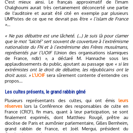
C'est mieux ainsi. Le français approximatif de l'imam
Chalghoumi aurait très certainement déconcerté une partie
de l'auditoire et aurait été cité en exemple par plusieurs
UMPistes de ce que ne devrait pas être
« l’islam de France
»
…
« Ne pas débattre est une lâcheté. (…) Je suis là pour clamer
que le mot "laïcité" sert souvent de couverture à l’extrémisme
nationaliste du FN et à l’extrémisme des Frères musulmans,
représentés par l’UOIF
(Union des organisations islamiques
de France, ndlr)
»
, a déclaré M. Hannache sous les
applaudissements du public, ajoutant au passage que
« si les
extrémistes ont le droit de débattre, les républicains ont le
droit aussi. »
L’UOIF
sera sûrement contente d’entendre ces
propos...
Les cultes présents, le grand rabbin gêné
Plusieurs représentants des cultes, qui ont émis
leurs
réserves
lors la Conférence des responsables de culte en
France (CRCF), fin mars, quant à leur participation, se sont
finalement exprimés, dont Matthieu Rougé, prêtre au
diocèse de Paris et aumônier parlementaire, Gilles Bernheim,
grand rabbin de France, et Joël Mergui, président du