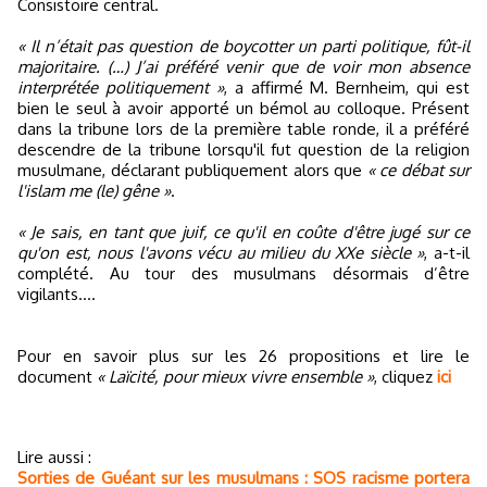
Consistoire central.
« Il n’était pas question de boycotter un parti politique, fût-il
majoritaire. (…) J’ai préféré venir que de voir mon absence
interprétée politiquement »
, a affirmé M. Bernheim, qui est
bien le seul à avoir apporté un bémol au colloque. Présent
dans la tribune lors de la première table ronde, il a préféré
descendre de la tribune lorsqu'il fut question de la religion
musulmane, déclarant publiquement alors que
« ce débat sur
l'islam me (le) gêne »
.
« Je sais, en tant que juif, ce qu'il en coûte d'être jugé sur ce
qu'on est, nous l'avons vécu au milieu du XXe siècle »
, a-t-il
complété. Au tour des musulmans désormais d’être
vigilants....
Pour en savoir plus sur les 26 propositions et lire le
document
« Laïcité, pour mieux vivre ensemble »
, cliquez
ici
Lire aussi :
Sorties de Guéant sur les musulmans : SOS racisme portera