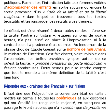
publiques. Parmi elles, l’interdiction faite aux femmes voilées
d’
accompagner des enfants
en sortie scolaire ou encore la
sortie prochaine d’un
« Code de la laïcité et de la liberté
religieuse »
dans lequel se trouveront tous les textes
législatifs et les jurisprudences relatifs à ces thèmes.
Le débat, qui s’est résumé à deux tables rondes – l’une sur
la laïcité, l’autre sur l’islam –, étalées sur près de quatre
heures, n’a pas laissé de place à l’improvisation ni à la
contradiction. La prudence était de mise. Au lendemain de la
phrase choc de Claude Guéant sur le
nombre de musulmans
,
le ministre de l’Intérieur s’est fait discret, voire invisible dans
l’assemblée. Les belles envolées lyriques autour de ce
qu’est la laïcité,
« principe fondateur du pacte républicain »
,
étaient nombreuses. Deux heures pour se rendre compte
que tout le monde a la même définition de la laïcité, c’est
bien long.
Répondre aux « craintes des Français » sur l’islam
Il faut dire que l’objectif de la convention était de taille :
mettre un terme à toutes les
polémiques
et aux discordes
qui ont émaillé les rangs de la majorité, en attaquant au
passage le Front national qui n’a
« besoin que de problèmes