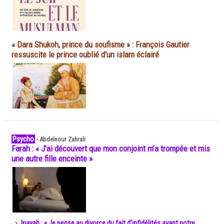
« Dara Shukoh, prince du soufisme » : François Gautier
ressuscite le prince oublié d'un islam éclairé
Psycho
-
Abdelnour Zahrali
Farah : « J’ai découvert que mon conjoint m’a trompée et mis
une autre fille enceinte »
Inayah : « Je pense au divorce du fait d’infidélités avant notre