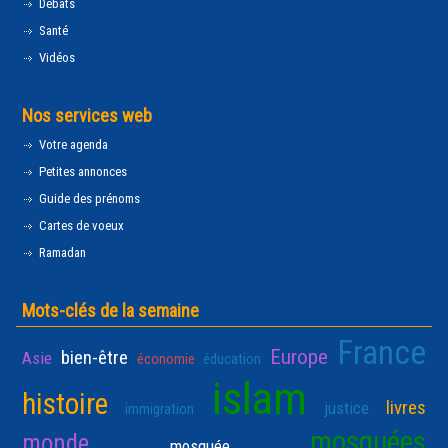
Débats
Santé
Vidéos
Nos services web
Votre agenda
Petites annonces
Guide des prénoms
Cartes de voeux
Ramadan
Mots-clés de la semaine
France
Europe
bien-être
Asie
économie
éducation
islam
histoire
livres
justice
immigration
mosquées
monde
mosquée