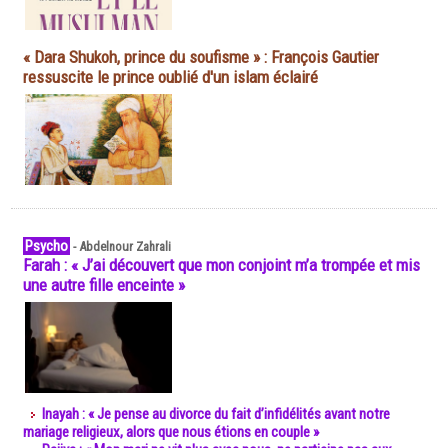
« Dara Shukoh, prince du soufisme » : François Gautier
ressuscite le prince oublié d'un islam éclairé
Psycho
-
Abdelnour Zahrali
Farah : « J’ai découvert que mon conjoint m’a trompée et mis
une autre fille enceinte »
Inayah : « Je pense au divorce du fait d’infidélités avant notre
mariage religieux, alors que nous étions en couple »