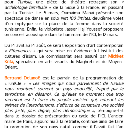
pour
Tunisia
, une pièce de théâtre retraçant son
«
archéologie familliale »
, de la Sicile à la France, en passant
par la Tunisie. Le 5 mars, Oumaima Manaï présente son
spectacle de danse en solo
Nitt 100 limites
, deuxième volet
d’un triptyque sur la place de la femme dans la société
tunisienne. Enfin, le violoniste Jasser Haj Youssef proposera
un concert acoustique dans le hammam de l’ICI, le 12 mars.
Du 14 avril au 14 août, ce sera l’exposition d’art contemporain
« Effervences »
qui sera mise en évidence à l’Institut des
cultures d’islam. Le commissariat sera assuré par
Michket
Krifa,
spécialiste en arts visuels du Maghreb et du Moyen-
Orient.
Bertrand Delanoë
est le parrain de la programmation de
«TunICIe ».
« Les images qui nous parviennent de Tunisie
nous montrent souvent un pays endeuillé, frappé par le
terrorisme, en désarroi. Ce qu’elles ne montrent que trop
rarement est la force du peuple tunisien qui, refusant les
sirènes de l’autoritarisme, s’efforce de construire une société
plus juste, plus digne, plus démocratique »
, témoigne-t-il
dans le dossier de présentation du cycle de l’ICI. L’ancien
maire de Paris, aujourd’hui à la retraite, continue ainsi de faire
la promotion de son pays natal, comme il l’avait fait l’an