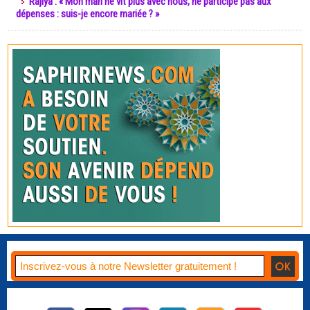
Rajiya : « Mon mari ne vit plus avec nous, ne participe pas aux
dépenses : suis-je encore mariée ? »