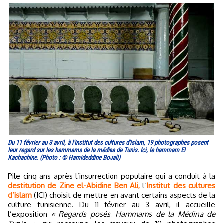
Du 11 février au 3 avril, à l'Institut des cultures d'islam, 19 photographes posent
leur regard sur les hammams de la médina de Tunis. Ici, le hammam El
Kachachine. (Photo : © Hamideddine Bouali)
Pile cinq ans après l’insurrection populaire qui a conduit à la
destitution de Zine el-Abidine Ben Ali,
l’
Institut des cultures
d’islam
(ICI) choisit de mettre en avant certains aspects de la
culture tunisienne. Du 11 février au 3 avril, il accueille
l’exposition
« Regards posés. Hammams de la Médina de