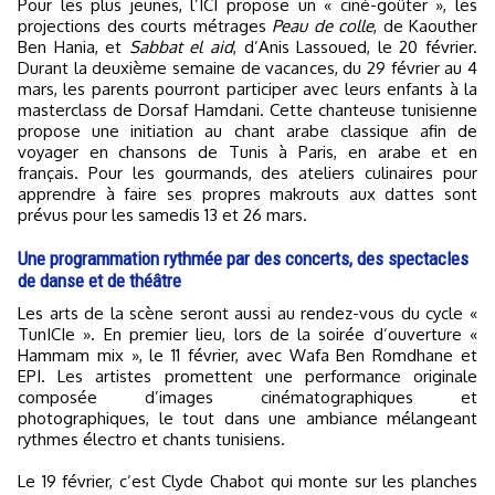
Pour les plus jeunes, l’ICI propose un « ciné-goûter », les
projections des courts métrages
Peau de colle
, de Kaouther
Ben Hania, et
Sabbat el aid
, d’Anis Lassoued, le 20 février.
Durant la deuxième semaine de vacances, du 29 février au 4
mars, les parents pourront participer avec leurs enfants à la
masterclass de Dorsaf Hamdani. Cette chanteuse tunisienne
propose une initiation au chant arabe classique afin de
voyager en chansons de Tunis à Paris, en arabe et en
français. Pour les gourmands, des ateliers culinaires pour
apprendre à faire ses propres makrouts aux dattes sont
prévus pour les samedis 13 et 26 mars.
Une programmation rythmée par des concerts, des spectacles
de danse et de théâtre
Les arts de la scène seront aussi au rendez-vous du cycle «
TunICIe ». En premier lieu, lors de la soirée d’ouverture «
Hammam mix », le 11 février, avec Wafa Ben Romdhane et
EPI. Les artistes promettent une performance originale
composée d’images cinématographiques et
photographiques, le tout dans une ambiance mélangeant
rythmes électro et chants tunisiens.
Le 19 février, c’est Clyde Chabot qui monte sur les planches