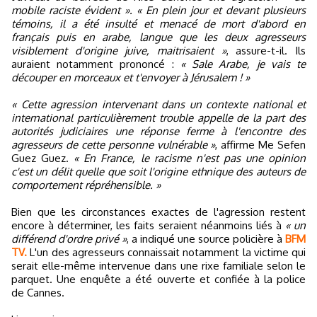
mobile raciste évident ». « En plein jour et devant plusieurs
témoins, il a été insulté et menacé de mort d'abord en
français puis en arabe, langue que les deux agresseurs
visiblement d'origine juive, maitrisaient »
, assure-t-il. Ils
auraient notamment prononcé :
« Sale Arabe, je vais te
découper en morceaux et t'envoyer à Jérusalem ! »
« Cette agression intervenant dans un contexte national et
international particulièrement trouble appelle de la part des
autorités judiciaires une réponse ferme à l'encontre des
agresseurs de cette personne vulnérable »
, affirme Me Sefen
Guez Guez.
« En France, le racisme n'est pas une opinion
c'est un délit quelle que soit l'origine ethnique des auteurs de
comportement répréhensible. »
Bien que les circonstances exactes de l'agression restent
encore à déterminer, les faits seraient néanmoins liés à
« un
différend d'ordre privé »
, a indiqué une source policière à
BFM
TV.
L'un des agresseurs connaissait notamment la victime qui
serait elle-même intervenue dans une rixe familiale selon le
parquet. Une enquête a été ouverte et confiée à la police
de Cannes.