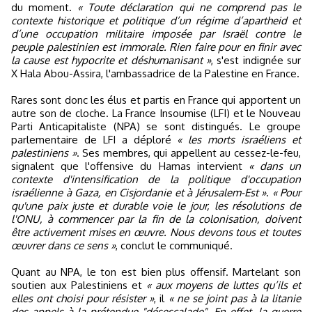
du moment.
« Toute déclaration qui ne comprend pas le
contexte historique et politique d’un régime d’apartheid et
d’une occupation militaire imposée par Israël contre le
peuple palestinien est immorale. Rien faire pour en finir avec
la cause est hypocrite et déshumanisant »
, s'est indignée sur
X Hala Abou-Assira, l'ambassadrice de la Palestine en France.
Rares sont donc les élus et partis en France qui apportent un
autre son de cloche. La France Insoumise (LFI) et le Nouveau
Parti Anticapitaliste (NPA) se sont distingués. Le groupe
parlementaire de LFI a déploré
« les morts israéliens et
palestiniens »
. Ses membres, qui appellent au cessez-le-feu,
signalent que l'offensive du Hamas intervient
« dans un
contexte d'intensification de la politique d'occupation
israélienne à Gaza, en Cisjordanie et à Jérusalem-Est »
.
« Pour
qu'une paix juste et durable voie le jour, les résolutions de
l'ONU, à commencer par la fin de la colonisation, doivent
être activement mises en œuvre. Nous devons tous et toutes
œuvrer dans ce sens »
, conclut le communiqué.
Quant au NPA, le ton est bien plus offensif. Martelant son
soutien aux Palestiniens et
« aux moyens de luttes qu’ils et
elles ont choisi pour résister »
, il
« ne se joint pas à la litanie
des appels à la prétendue "désescalade". En effet, la guerre