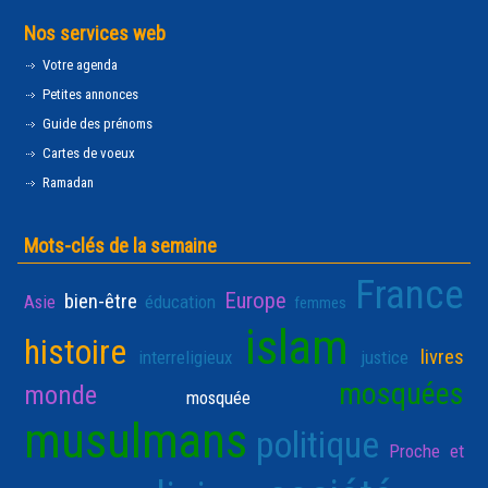
Nos services web
Votre agenda
Petites annonces
Guide des prénoms
Cartes de voeux
Ramadan
Mots-clés de la semaine
France
Europe
bien-être
Asie
éducation
femmes
islam
histoire
livres
interreligieux
justice
mosquées
monde
mosquée
musulmans
politique
Proche et