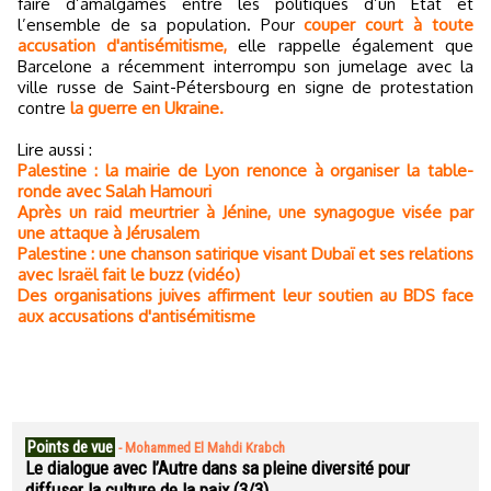
faire d’amalgames entre les politiques d’un Etat et
l’ensemble de sa population. Pour
couper court à toute
accusation d'antisémitisme,
elle rappelle également que
Barcelone a récemment interrompu son jumelage avec la
ville russe de Saint-Pétersbourg en signe de protestation
contre
la guerre en Ukraine.
Lire aussi :
Palestine : la mairie de Lyon renonce à organiser la table-
ronde avec Salah Hamouri
Après un raid meurtrier à Jénine, une synagogue visée par
une attaque à Jérusalem
Palestine : une chanson satirique visant Dubaï et ses relations
avec Israël fait le buzz (vidéo)
Des organisations juives affirment leur soutien au BDS face
aux accusations d'antisémitisme
Points de vue
-
Mohammed El Mahdi Krabch
Le dialogue avec l’Autre dans sa pleine diversité pour
diffuser la culture de la paix (3/3)