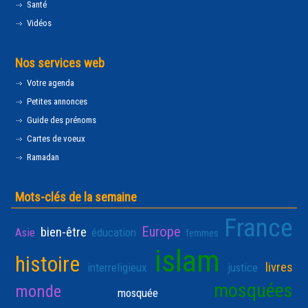
Santé
Vidéos
Nos services web
Votre agenda
Petites annonces
Guide des prénoms
Cartes de voeux
Ramadan
Mots-clés de la semaine
France
Europe
bien-être
Asie
éducation
femmes
islam
histoire
livres
interreligieux
justice
mosquées
monde
mosquée