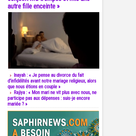
autre fille enceinte »
Inayah : « Je pense au divorce du fait
d’infidélités avant notre mariage religieux, alors
que nous étions en couple »
Rajiya : « Mon mari ne vit plus avec nous, ne
participe pas aux dépenses : suis-je encore
mariée ? »