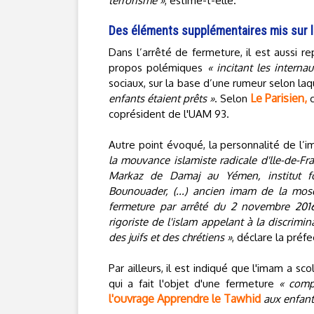
terrorisme »
, estime-t-elle.
Des éléments supplémentaires mis sur l
Dans l’arrêté de fermeture, il est aussi 
propos polémiques
« incitant les interna
sociaux, sur la base d’une rumeur selon la
Le Parisien,
enfants étaient prêts »
. Selon
c
coprésident de l'UAM 93.
Autre point évoqué, la personnalité de l’
la mouvance islamiste radicale d'lle-de-Fr
Markaz de Damaj au Yémen, institut f
Bounouader, (...) ancien imam de la mosqu
fermeture par arrêté du 2 novembre 2016,
rigoriste de l'islam appelant à la discrimin
des juifs et des chrétiens »
, déclare la préfe
Par ailleurs, il est indiqué que l'imam a sc
qui a fait l'objet d'une fermeture
« comp
l'ouvrage Apprendre le Tawhid
aux enfants