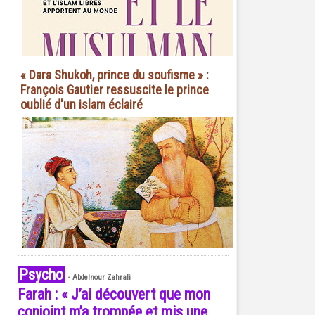
« Dara Shukoh, prince du soufisme » :
François Gautier ressuscite le prince
oublié d'un islam éclairé
Psycho
-
Abdelnour Zahrali
Farah : « J’ai découvert que mon
conjoint m’a trompée et mis une