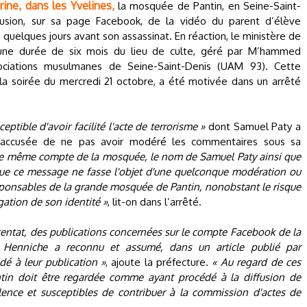
ine, dans les Yvelines,
la mosquée de Pantin, en Seine-Saint-
fusion, sur sa page Facebook, de la vidéo du parent d’élève
 quelques jours avant son assassinat. En réaction, le ministère de
r une durée de six mois du lieu de culte, géré par M’hammed
ociations musulmanes de Seine-Saint-Denis (UAM 93). Cette
la soirée du mercredi 21 octobre, a été motivée dans un arrêté
ceptible d'avoir facilité l'acte de terrorisme »
dont Samuel Paty a
 accusée de ne pas avoir modéré les commentaires sous sa
r le même compte de la mosquée, le nom de Samuel Paty ainsi que
 que ce message ne fasse l'objet d'une quelconque modération ou
ponsables de la grande mosquée de Pantin, nonobstant le risque
lgation de son identité »
, lit-on dans l’arrêté.
ttentat, des publications concernées sur le compte Facebook de la
enniche a reconnu et assumé, dans un article publié par
dé à leur publication »
, ajoute la préfecture.
« Au regard de ces
tin doit être regardée comme ayant procédé à la diffusion de
lence et susceptibles de contribuer à la commission d'actes de