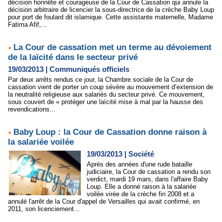
décision honnête et courageuse de la Cour de Cassation qui annule la
décision arbitraire de licencier la sous-directrice de la crèche Baby Loup
pour port de foulard dit islamique. Cette assistante maternelle, Madame
Fatima Afif,...
La Cour de cassation met un terme au dévoiement
de la laïcité dans le secteur privé
19/03/2013
|
Communiqués officiels
Par deux arrêts rendus ce jour, la Chambre sociale de la Cour de
cassation vient de porter un coup sévère au mouvement d’extension de
la neutralité religieuse aux salariés du secteur privé. Ce mouvement,
sous couvert de « protéger une laïcité mise à mal par la hausse des
revendications...
Baby Loup : la Cour de Cassation donne raison à
la salariée voilée
19/03/2013
|
Société
Après des années d'une rude bataille
judiciaire, la Cour de cassation a rendu son
verdict, mardi 19 mars, dans l'affaire Baby
Loup. Elle a donné raison à la salariée
voilée virée de la crèche fin 2008 et a
annulé l'arrêt de la Cour d'appel de Versailles qui avait confirmé, en
2011, son licenciement...