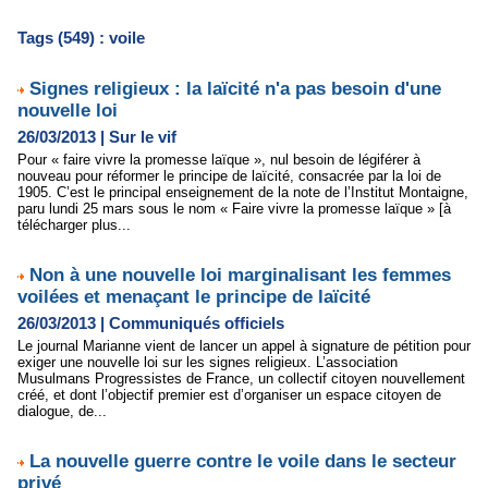
Tags (549) : voile
Signes religieux : la laïcité n'a pas besoin d'une
nouvelle loi
26/03/2013
|
Sur le vif
Pour « faire vivre la promesse laïque », nul besoin de légiférer à
nouveau pour réformer le principe de laïcité, consacrée par la loi de
1905. C’est le principal enseignement de la note de l’Institut Montaigne,
paru lundi 25 mars sous le nom « Faire vivre la promesse laïque » [à
télécharger plus...
Non à une nouvelle loi marginalisant les femmes
voilées et menaçant le principe de laïcité
26/03/2013
|
Communiqués officiels
Le journal Marianne vient de lancer un appel à signature de pétition pour
exiger une nouvelle loi sur les signes religieux. L’association
Musulmans Progressistes de France, un collectif citoyen nouvellement
créé, et dont l’objectif premier est d’organiser un espace citoyen de
dialogue, de...
La nouvelle guerre contre le voile dans le secteur
privé