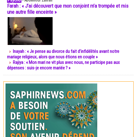
Psycho
-
Abdelnour Zahrali
Farah : « J’ai découvert que mon conjoint m’a trompée et mis
une autre fille enceinte »
Inayah : « Je pense au divorce du fait d’infidélités avant notre
mariage religieux, alors que nous étions en couple »
Rajiya : « Mon mari ne vit plus avec nous, ne participe pas aux
dépenses : suis-je encore mariée ? »