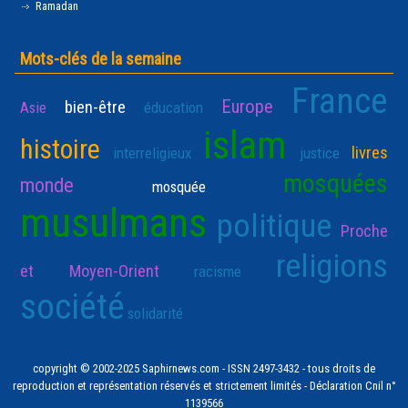
Ramadan
Mots-clés de la semaine
France
Europe
bien-être
Asie
éducation
islam
histoire
livres
interreligieux
justice
mosquées
monde
mosquée
musulmans
politique
Proche
religions
et Moyen-Orient
racisme
société
solidarité
copyright © 2002-2025 Saphirnews.com - ISSN 2497-3432 - tous droits de
reproduction et représentation réservés et strictement limités - Déclaration Cnil n°
1139566