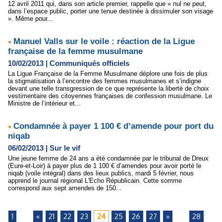
12 avril 2011 qui, dans son article premier, rappelle que « nul ne peut,
dans l’espace public, porter une tenue destinée à dissimuler son visage
». Même pour...
Manuel Valls sur le voile : réaction de la Ligue
française de la femme musulmane
10/02/2013
|
Communiqués officiels
La Ligue Française de la Femme Musulmane déplore une fois de plus
la stigmatisation à l’encontre des femmes musulmanes et s’indigne
devant une telle transgression de ce que représente la liberté de choix
vestimentaire des citoyennes françaises de confession musulmane. Le
Ministre de l’intérieur et...
Condamnée à payer 1 100 € d’amende pour port du
niqab
06/02/2013
|
Sur le vif
Une jeune femme de 24 ans a été condamnée par le tribunal de Dreux
(Eure-et-Loir) à payer plus de 1 100 € d’amendes pour avoir porté le
niqab (voile intégral) dans des lieux publics, mardi 5 février, nous
apprend le journal régional L'Echo Républicain. Cette somme
correspond aux sept amendes de 150...
1
...
«
21
22
23
24
25
26
27
»
...
28