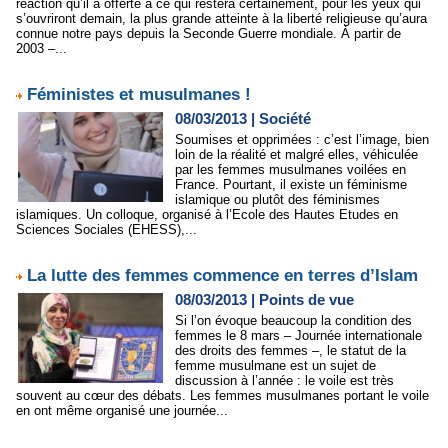
réaction qu’il a offerte à ce qui restera certainement, pour les yeux qui
s’ouvriront demain, la plus grande atteinte à la liberté religieuse qu’aura
connue notre pays depuis la Seconde Guerre mondiale. À partir de
2003 –...
Féministes et musulmanes !
08/03/2013
|
Société
Soumises et opprimées : c’est l’image, bien
loin de la réalité et malgré elles, véhiculée
par les femmes musulmanes voilées en
France. Pourtant, il existe un féminisme
islamique ou plutôt des féminismes
islamiques. Un colloque, organisé à l’Ecole des Hautes Etudes en
Sciences Sociales (EHESS),...
La lutte des femmes commence en terres d’Islam
08/03/2013
|
Points de vue
Si l’on évoque beaucoup la condition des
femmes le 8 mars – Journée internationale
des droits des femmes –, le statut de la
femme musulmane est un sujet de
discussion à l’année : le voile est très
souvent au cœur des débats. Les femmes musulmanes portant le voile
en ont même organisé une journée...