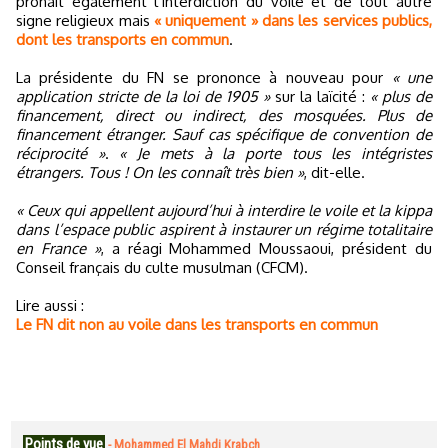
prônait également l’interdiction du voile et de tout autre
signe religieux mais
« uniquement » dans les services publics,
dont les transports en commun
.
La présidente du FN se prononce à nouveau pour
« une
application stricte de la loi de 1905 »
sur la laïcité :
« plus de
financement, direct ou indirect, des mosquées. Plus de
financement étranger. Sauf cas spécifique de convention de
réciprocité »
.
« Je mets à la porte tous les intégristes
étrangers. Tous ! On les connaît très bien »
, dit-elle.
« Ceux qui appellent aujourd’hui à interdire le voile et la kippa
dans l’espace public aspirent à instaurer un régime totalitaire
en France »
, a réagi Mohammed Moussaoui, président du
Conseil français du culte musulman (CFCM).
Lire aussi :
Le FN dit non au voile dans les transports en commun
Points de vue
-
Mohammed El Mahdi Krabch