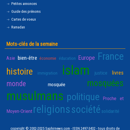
Petites annonces
Guide des prénoms
Cartes de voeux
Ramadan
Mots-clés de la semaine
France
Europe
bien-être
Asie
économie
éducation
islam
histoire
livres
justice
immigration
mosquées
monde
mosquée
musulmans
politique
Proche et
religions
société
Moyen-Orient
solidarité
copyright © 2002-2025 Saphirnews.com - ISSN 2497-3432 - tous droits de