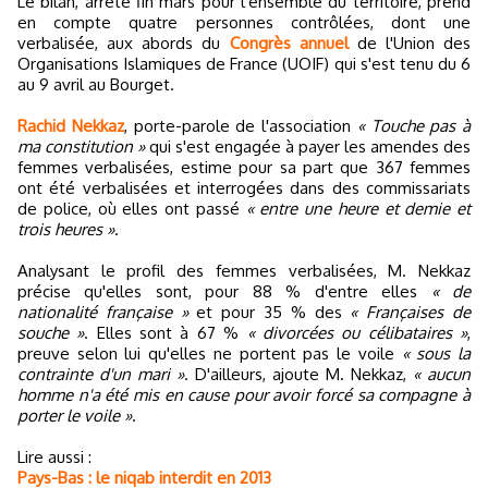
Le bilan, arrêté fin mars pour l'ensemble du territoire, prend
en compte quatre personnes contrôlées, dont une
verbalisée, aux abords du
Congrès annuel
de l'Union des
Organisations Islamiques de France (UOIF) qui s'est tenu du 6
au 9 avril au Bourget.
Rachid Nekkaz
, porte-parole de l'association
« Touche pas à
ma constitution »
qui s'est engagée à payer les amendes des
femmes verbalisées, estime pour sa part que 367 femmes
ont été verbalisées et interrogées dans des commissariats
de police, où elles ont passé
« entre une heure et demie et
trois heures »
.
Analysant le profil des femmes verbalisées, M. Nekkaz
précise qu'elles sont, pour 88 % d'entre elles
« de
nationalité française »
et pour 35 % des
« Françaises de
souche »
. Elles sont à 67 %
« divorcées ou célibataires »
,
preuve selon lui qu'elles ne portent pas le voile
« sous la
contrainte d'un mari »
. D'ailleurs, ajoute M. Nekkaz,
« aucun
homme n'a été mis en cause pour avoir forcé sa compagne à
porter le voile »
.
Lire aussi :
Pays-Bas : le niqab interdit en 2013