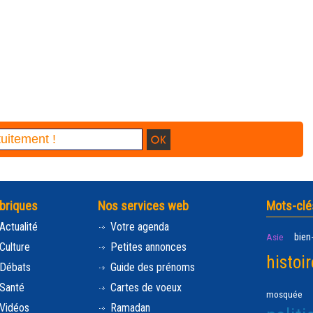
briques
Nos services web
Mots-clé
Actualité
Votre agenda
bien
Asie
Culture
Petites annonces
histoir
Débats
Guide des prénoms
Santé
Cartes de voeux
mosquée
Vidéos
Ramadan