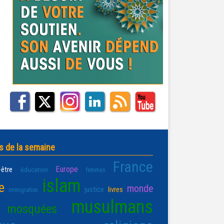
s de la semaine
France
Europe
-être
éducation
femmes
islam
e
monde
justice
livres
immigration
musulmans
mosquées