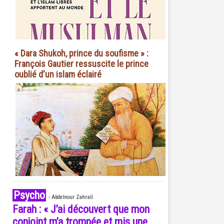
« Dara Shukoh, prince du soufisme » :
François Gautier ressuscite le prince
oublié d'un islam éclairé
Psycho
-
Abdelnour Zahrali
Farah : « J’ai découvert que mon
conjoint m’a trompée et mis une