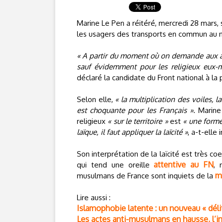
Marine Le Pen a réitéré, mercredi 28 mars, 
les usagers des transports en commun au no
« A partir du moment où on demande aux age
sauf évidemment pour les religieux eux-mê
déclaré la candidate du Front national à la 
Selon elle,
« la multiplication des voiles, l
est choquante pour les Français »
. Marin
religieux
« sur le territoire »
est
« une forme
laïque, il faut appliquer la laïcité »
, a-t-elle 
Son interprétation de la laïcité est très c
attentive au FN
qui tend une oreille
, 
m
musulmans de France sont inquiets de la
Lire aussi :
Islamophobie latente : un nouveau « déli
Les actes anti-musulmans en hausse, l’i