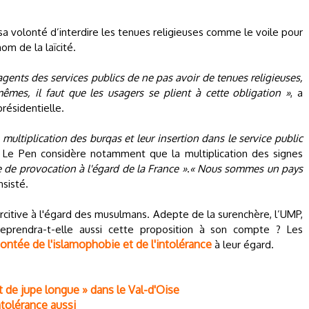
sa volonté d’interdire les tenues religieuses comme le voile pour
m de la laïcité.
nts des services publics de ne pas avoir de tenues religieuses,
mes, il faut que les usagers se plient à cette obligation »
, a
présidentielle.
a multiplication des burqas et leur insertion dans le service public
e Le Pen considère notamment que la multiplication des signes
 de provocation à l'égard de la France »
.
« Nous sommes un pays
insisté.
oercitive à l'égard des musulmans. Adepte de la surenchère, l’UMP,
reprendra-t-elle aussi cette proposition à son compte ? Les
ontée de l'islamophobie et de l'intolérance
à leur égard.
t de jupe longue » dans le Val-d'Oise
ntolérance aussi