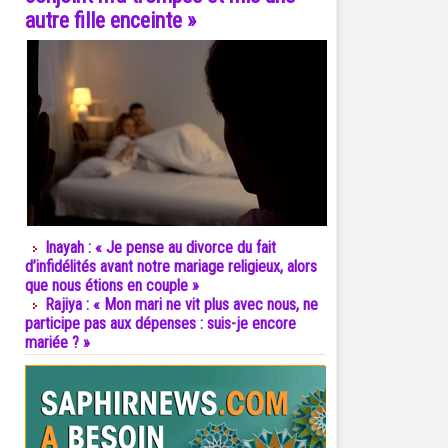
autre fille enceinte »
Inayah : « Je pense au divorce du fait
d’infidélités avant notre mariage religieux, alors
que nous étions en couple »
Rajiya : « Mon mari ne vit plus avec nous, ne
participe pas aux dépenses : suis-je encore
mariée ? »