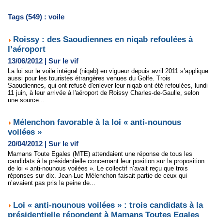
Tags (549) : voile
Roissy : des Saoudiennes en niqab refoulées à
l’aéroport
13/06/2012
|
Sur le vif
La loi sur le voile intégral (niqab) en vigueur depuis avril 2011 s’applique
aussi pour les touristes étrangères venues du Golfe. Trois
Saoudiennes, qui ont refusé d'enlever leur niqab ont été refoulées, lundi
11 juin, à leur arrivée à l'aéroport de Roissy Charles-de-Gaulle, selon
une source...
Mélenchon favorable à la loi « anti-nounous
voilées »
20/04/2012
|
Sur le vif
Mamans Toute Egales (MTE) attendaient une réponse de tous les
candidats à la présidentielle concernant leur position sur la proposition
de loi « anti-nounous voilées ». Le collectif n’avait reçu que trois
réponses sur dix. Jean-Luc Mélenchon faisait partie de ceux qui
n’avaient pas pris la peine de...
Loi « anti-nounous voilées » : trois candidats à la
présidentielle répondent à Mamans Toutes Egales