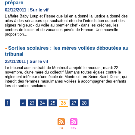
prépare
02/12/2011
|
Sur le vif
L’affaire Baby Loup et l’issue que lui en a donné la justice a donné des
ailes à des sénateurs qui souhaitent étendre l’interdiction du port des
signes religieux - du voile au premier chef - dans les crèches, les
centres de loisirs et de vacances privés de France. Une nouvelle
proposition...
Sorties scolaires : les mères voilées déboutées au
tribunal
23/11/2011
|
Sur le vif
Le tribunal administratif de Montreuil a rejeté le recours, mardi 22
novembre, d'une mère du collectif Mamans toutes égales contre le
règlement intérieur d'une école de Montreuil, en Seine-Saint-Denis, qui
interdit des femmes musulmanes voilées à accompagner des enfants
lors de sorties scolaires....
1
...
«
23
24
25
26
27
28