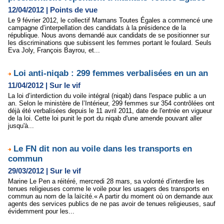
12/04/2012
|
Points de vue
Le 9 février 2012, le collectif Mamans Toutes Égales a commencé une
campagne d’interpellation des candidats à la présidence de la
république. Nous avons demandé aux candidats de se positionner sur
les discriminations que subissent les femmes portant le foulard. Seuls
Eva Joly, François Bayrou, et...
Loi anti-niqab : 299 femmes verbalisées en un an
11/04/2012
|
Sur le vif
La loi d’interdiction du voile intégral (niqab) dans l'espace public a un
an. Selon le ministère de l’Intérieur, 299 femmes sur 354 contrôlées ont
déjà été verbalisées depuis le 11 avril 2011, date de l'entrée en vigueur
de la loi. Cette loi punit le port du niqab d'une amende pouvant aller
jusqu'à...
Le FN dit non au voile dans les transports en
commun
29/03/2012
|
Sur le vif
Marine Le Pen a réitéré, mercredi 28 mars, sa volonté d’interdire les
tenues religieuses comme le voile pour les usagers des transports en
commun au nom de la laïcité.« A partir du moment où on demande aux
agents des services publics de ne pas avoir de tenues religieuses, sauf
évidemment pour les...