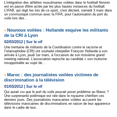
L'intégration des athlètes musulmanes voilées dans le football féminin
est en passe d'être actée par les plus hautes instances du football.
L’IFAB, qui régit les lois de ce sport, s'est déclaré, samedi 3 mars dans
un communiqué commun avec la FIFA, pour l’autorisation du port du
voile lors des...
Nounous voilées : Hollande esquive les militants
de la CRI à Lyon
02/03/2012
|
Sur le vif
Une trentaine de militants de la Coordination contre le racisme et
l’islamophobie (CRI) ont souhaité interpeller François Hollande à son
arrivée à Lyon, jeudi 1er mars, à l'occasion de son troisième grand
meeting national. L'association reproche au candidat « son mutisme
insupportable au sujet de...
Maroc : des journalistes voilées victimes de
discrimination à la télévision
01/03/2012
|
Sur le vif
Qui aurait cru que le port du voile pouvait poser problème au Maroc ?
Une surprenante polémique est née dans le royaume chérifien ces
derniers jours. Des journalistes marocaines voilées accusent les
télévisions marocaines de discriminations en raison de leur apparence
dans le cadre de leur...