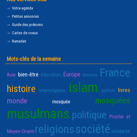
Votre agenda
Petites annonces
Guide des prénoms
Cartes de voeux
Ramadan
Mots-clés de la semaine
France
Europe
bien-être
Asie
éducation
femmes
islam
histoire
livres
interreligieux
justice
mosquées
monde
mosquée
musulmans
politique
Proche et
société
religions
Moyen-Orient
solidarité