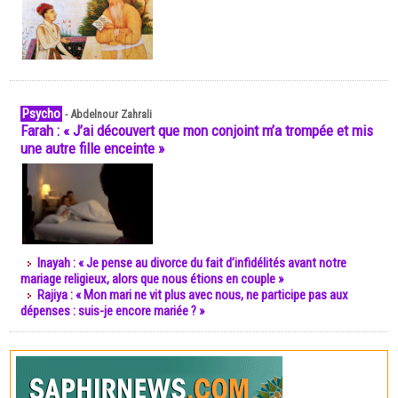
Psycho
-
Abdelnour Zahrali
Farah : « J’ai découvert que mon conjoint m’a trompée et mis
une autre fille enceinte »
Inayah : « Je pense au divorce du fait d’infidélités avant notre
mariage religieux, alors que nous étions en couple »
Rajiya : « Mon mari ne vit plus avec nous, ne participe pas aux
dépenses : suis-je encore mariée ? »