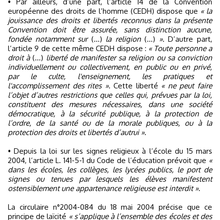
• Par ailleurs, d’une part, l’article 14 de la Convention
européenne des droits de l’homme (CEDH) dispose que
« la
jouissance des droits et libertés reconnus dans la présente
Convention doit être assurée, sans distinction aucune,
fondée notamment sur
(...)
la religion
(...)
»
. D’autre part,
l’article 9 de cette même CEDH dispose :
« Toute personne a
droit à
(...)
liberté de manifester sa religion ou sa conviction
individuellement ou collectivement, en public ou en privé,
par le culte, l'enseignement, les pratiques et
l'accomplissement des rites »
. Cette liberté
« ne peut faire
l’objet d’autres restrictions que celles qui, prévues par la loi,
constituent des mesures nécessaires, dans une société
démocratique, à la sécurité publique, à la protection de
l’ordre, de la santé ou de la morale publiques, ou à la
protection des droits et libertés d’autrui »
.
• Depuis la loi sur les signes religieux à l’école du 15 mars
2004, l’article L. 141-5-1 du Code de l’éducation prévoit que
«
dans les écoles, les collèges, les lycées publics, le port de
signes ou tenues par lesquels les élèves manifestent
ostensiblement une appartenance religieuse est interdit »
.
La circulaire n°2004-084 du 18 mai 2004 précise que ce
principe de laïcité
« s’applique à l’ensemble des écoles et des