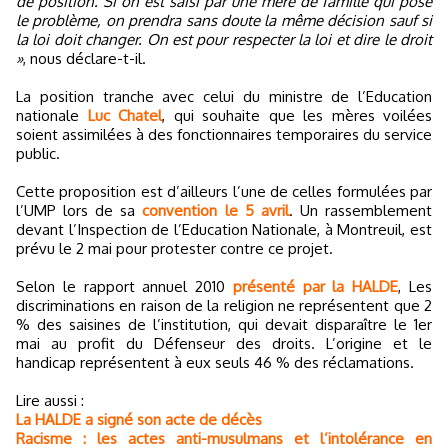
de position. Si on est saisi par une mère de famille qui pose
le problème, on prendra sans doute la même décision sauf si
la loi doit changer. On est pour respecter la loi et dire le droit
»
, nous déclare-t-il.
La position tranche avec celui du ministre de l’Education
nationale
Luc Chatel
, qui souhaite que les mères voilées
soient assimilées à des fonctionnaires temporaires du service
public.
Cette proposition est d’ailleurs l’une de celles formulées par
l’UMP lors de sa
convention le 5 avril
. Un rassemblement
devant l’Inspection de l’Education Nationale, à Montreuil, est
prévu le 2 mai pour protester contre ce projet.
Selon le rapport annuel 2010
présenté par la HALDE
, Les
discriminations en raison de la religion ne représentent que 2
% des saisines de l’institution, qui devait disparaître le 1er
mai au profit du Défenseur des droits. L’origine et le
handicap représentent à eux seuls 46 % des réclamations.
Lire aussi :
La HALDE a signé son acte de décès
Racisme : les actes anti-musulmans et l’intolérance en