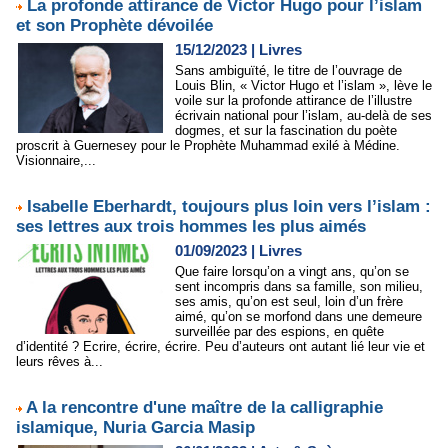
La profonde attirance de Victor Hugo pour l’islam
et son Prophète dévoilée
15/12/2023
|
Livres
Sans ambiguïté, le titre de l’ouvrage de
Louis Blin, « Victor Hugo et l’islam », lève le
voile sur la profonde attirance de l’illustre
écrivain national pour l’islam, au-delà de ses
dogmes, et sur la fascination du poète
proscrit à Guernesey pour le Prophète Muhammad exilé à Médine.
Visionnaire,...
Isabelle Eberhardt, toujours plus loin vers l’islam :
ses lettres aux trois hommes les plus aimés
01/09/2023
|
Livres
Que faire lorsqu’on a vingt ans, qu’on se
sent incompris dans sa famille, son milieu,
ses amis, qu’on est seul, loin d’un frère
aimé, qu’on se morfond dans une demeure
surveillée par des espions, en quête
d’identité ? Ecrire, écrire, écrire. Peu d’auteurs ont autant lié leur vie et
leurs rêves à...
A la rencontre d'une maître de la calligraphie
islamique, Nuria Garcia Masip