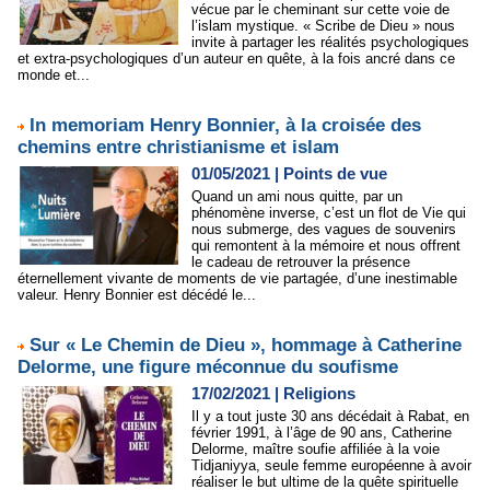
vécue par le cheminant sur cette voie de
l’islam mystique. « Scribe de Dieu » nous
invite à partager les réalités psychologiques
et extra-psychologiques d’un auteur en quête, à la fois ancré dans ce
monde et...
In memoriam Henry Bonnier, à la croisée des
chemins entre christianisme et islam
01/05/2021
|
Points de vue
Quand un ami nous quitte, par un
phénomène inverse, c’est un flot de Vie qui
nous submerge, des vagues de souvenirs
qui remontent à la mémoire et nous offrent
le cadeau de retrouver la présence
éternellement vivante de moments de vie partagée, d’une inestimable
valeur. Henry Bonnier est décédé le...
Sur « Le Chemin de Dieu », hommage à Catherine
Delorme, une figure méconnue du soufisme
17/02/2021
|
Religions
Il y a tout juste 30 ans décédait à Rabat, en
février 1991, à l’âge de 90 ans, Catherine
Delorme, maître soufie affiliée à la voie
Tidjaniyya, seule femme européenne à avoir
réaliser le but ultime de la quête spirituelle