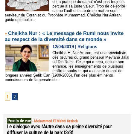
de la pratique du sama’ n’est pas toujours
perçue à sa juste valeur. Trop de célébrité
cache l’authenticité de ce maître soufi,
serviteur du Coran et du Prophète Muhammad. Cheikha Nur Artiran,
guide spirituelle...
Cheikha Nur : « Le message de Rumi nous invite
au respect de la diversité dans ce monde »
12/04/2019
|
Religions
Cheikha H. Nur Artıran, est une spécialiste
des œuvres du grand penseur Mevlana Jalal
ud-Din Rumi. Celle qui a reçu, depuis son
enfance, les enseignements de plusieurs
maîtres soufis et qui a assisté durant de
longues années Şefik Can (1909-2005), l’un des plus éminents
connaisseurs de la pensée de...
1
2
Points de vue
-
Mohammed El Mahdi Krabch
Le dialogue avec l’Autre dans sa pleine diversité pour
diffuser la culture de la paix (3/3)