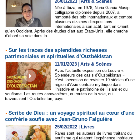
26/01/2023
|
Arts & Scènes
Née à Ibiza, en 1978, Nuria Garcia Masip,
calligraphe diplômée depuis 2007, a
remporté des prix internationaux et compte
plusieurs dizaines d’expositions
internationales à son actif, tant en Orient
qu’en Occident. Après des études d’art aux Etats-Unis, elle cherche
d’abord sa voie dans la...
Sur les traces des splendides richesses
patrimoniales et spirituelles d’Ouzbékistan
11/01/2023
|
Arts & Scènes
Avec l’actuelle exposition du Louvre «
Splendeurs des oasis d’Ouzbékistan »,
c’est l’occasion de revisiter 19 siècles d’une
région d’Asie centrale mythique dans
l’histoire et le patrimoine de l’islam et du
soufisme. Les routes caravanières, ou routes de la soie, qui
traversaient l’Ouzbékistan, pays...
Scribe de Dieu : un voyage spirituel au cœur d'une
confrérie soufie avec Jean-Bruno Falguière
25/02/2022
|
Livres
Rares sont les auteurs de livres traitant du
soufisme qui relatent l’expérience intérieure