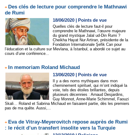
Des clés de lecture pour comprendre le Mathnawi
de Rumi
18/06/2020
|
Points de vue
Quelles clés de lecture faut-il pour
comprendre le Mathnawi, l’œuvre majeure
du grand mystique Jalal ud-Din Rumi ?
Cheikha Hayat Nur Artiran, présidente de la
Fondation Internationale Şefik Can pour
l’éducation et la culture sur Mevlana, à İstanbul, a abordé ce sujet au
cours d’une conférence...
In memoriam Roland Michaud
13/06/2020
|
Points de vue
Il y a des noms mythiques dans mon
cheminement spirituel, qui m’ont indiqué la
voie, tels des étoiles brillantes, depuis
plusieurs décennies : Arnaud Desjardins,
Guy Monnot, Anne-Marie Schimmel, Faouzi
Skali… Roland et Sabrina Michaud en faisaient partie, dès les premiers
pas de ma quête. Aussi,...
Eva de Vitray-Meyerovitch repose auprès de Rumi
: le récit d’un transfert insolite vers la Turquie