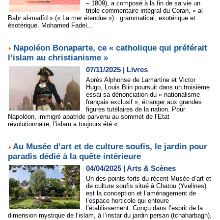
– 1809), a composé à la fin de sa vie un
triple commentaire intégral du Coran, « al-
Baḥr al-madîd » (« La mer étendue ») : grammatical, exotérique et
ésotérique. Mohamed Fadel...
Napoléon Bonaparte, ce « catholique qui préférait
l’islam au christianisme »
07/11/2025
|
Livres
Après Alphonse de Lamartine et Victor
Hugo, Louis Blin poursuit dans un troisième
essai sa dénonciation du « nationalisme
français exclusif », étranger aux grandes
figures tutélaires de la nation. Pour
Napoléon, immigré apatride parvenu au sommet de l’Etat
révolutionnaire, l’islam a toujours été «...
Au Musée d’art et de culture soufis, le jardin pour
paradis dédié à la quête intérieure
04/04/2025
|
Arts & Scènes
Un des points forts du récent Musée d’art et
de culture soufis situé à Chatou (Yvelines)
est la conception et l’aménagement de
l’espace horticole qui entoure
l’établissement. Conçu dans l’esprit de la
dimension mystique de l’islam, à l’instar du jardin persan (tchaharbagh),