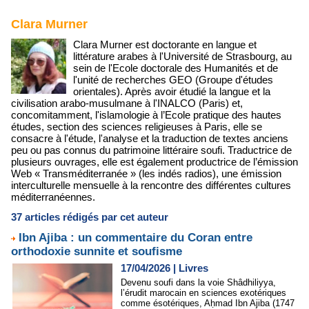
Clara Murner
Clara Murner est doctorante en langue et
littérature arabes à l'Université de Strasbourg, au
sein de l'Ecole doctorale des Humanités et de
l'unité de recherches GEO (Groupe d'études
orientales). Après avoir étudié la langue et la
civilisation arabo-musulmane à l'INALCO (Paris) et,
concomitamment, l'islamologie à l’Ecole pratique des hautes
études, section des sciences religieuses à Paris, elle se
consacre à l'étude, l'analyse et la traduction de textes anciens
peu ou pas connus du patrimoine littéraire soufi. Traductrice de
plusieurs ouvrages, elle est également productrice de l’émission
Web « Transméditerranée » (les indés radios), une émission
interculturelle mensuelle à la rencontre des différentes cultures
méditerranéennes.
37 articles rédigés par cet auteur
Ibn Ajiba : un commentaire du Coran entre
orthodoxie sunnite et soufisme
17/04/2026
|
Livres
Devenu soufi dans la voie Shâdhiliyya,
l’érudit marocain en sciences exotériques
comme ésotériques, Aḥmad Ibn Ajiba (1747