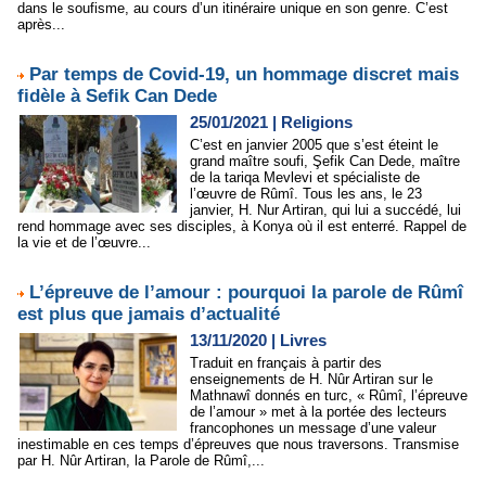
dans le soufisme, au cours d’un itinéraire unique en son genre. C’est
après...
Par temps de Covid-19, un hommage discret mais
fidèle à Sefik Can Dede
25/01/2021
|
Religions
C’est en janvier 2005 que s’est éteint le
grand maître soufi, Şefik Can Dede, maître
de la tariqa Mevlevi et spécialiste de
l’œuvre de Rûmî. Tous les ans, le 23
janvier, H. Nur Artiran, qui lui a succédé, lui
rend hommage avec ses disciples, à Konya où il est enterré. Rappel de
la vie et de l’œuvre...
L’épreuve de l’amour : pourquoi la parole de Rûmî
est plus que jamais d’actualité
13/11/2020
|
Livres
Traduit en français à partir des
enseignements de H. Nûr Artiran sur le
Mathnawî donnés en turc, « Rûmî, l’épreuve
de l’amour » met à la portée des lecteurs
francophones un message d’une valeur
inestimable en ces temps d’épreuves que nous traversons. Transmise
par H. Nûr Artiran, la Parole de Rûmî,...