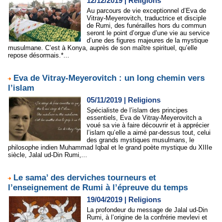
12/12/2019
|
Religions
Au parcours de vie exceptionnel d’Eva de
Vitray-Meyerovitch, traductrice et disciple
de Rumi, des funérailles hors du commun
seront le point d’orgue d’une vie au service
d’une des figures majeures de la mystique
musulmane. C’est à Konya, auprès de son maître spirituel, qu’elle
repose désormais.*...
Eva de Vitray-Meyerovitch : un long chemin vers
l’islam
05/11/2019
|
Religions
Spécialiste de l’islam des principes
essentiels, Eva de Vitray-Meyerovitch a
voué sa vie à faire découvrir et à apprécier
l’islam qu’elle a aimé par-dessus tout, celui
des grands mystiques musulmans, le
philosophe indien Muhammad Iqbal et le grand poète mystique du XIIIe
siècle, Jalal ud-Din Rumi,...
Le sama’ des derviches tourneurs et
l’enseignement de Rumi à l’épreuve du temps
19/04/2019
|
Religions
La profondeur du message de Jalal ud-Din
Rumi, à l’origine de la confrérie mevlevi et