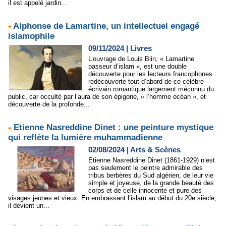
il est appelé jardin...
Alphonse de Lamartine, un intellectuel engagé
islamophile
09/11/2024
|
Livres
L’ouvrage de Louis Blin, « Lamartine
passeur d’islam », est une double
découverte pour les lecteurs francophones :
redécouverte tout d’abord de ce célèbre
écrivain romantique largement méconnu du
public, car occulté par l’aura de son épigone, « l’homme océan », et
découverte de la profonde...
Etienne Nasreddine Dinet : une peinture mystique
qui reflète la lumière muhammadienne
02/08/2024
|
Arts & Scènes
Etienne Nasreddine Dinet (1861-1929) n’est
pas seulement le peintre admirable des
tribus berbères du Sud algérien, de leur vie
simple et joyeuse, de la grande beauté des
corps et de celle innocente et pure des
visages jeunes et vieux. En embrassant l’islam au début du 20e siècle,
il devient un...