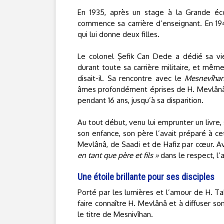
En 1935, après un stage à la Grande école
commence sa carrière d’enseignant. En 1941
qui lui donne deux filles.
Le colonel Şefik Can Dede a dédié sa vie
durant toute sa carrière militaire, et mêm
disait-il. Sa rencontre avec le
Mesnevîha
âmes profondément éprises de H. Mevlânâ s’
pendant 16 ans, jusqu’à sa disparition.
Au tout début, venu lui emprunter un livre
son enfance, son père l’avait préparé à ce
Mevlânâ, de Saadi et de Hafiz par cœur. A
en tant que père et fils »
dans le respect, l’a
Une étoile brillante pour ses disciples
Porté par les lumières et l’amour de H. Ta
faire connaître H. Mevlânâ et à diffuser so
le titre de Mesnivîhan.