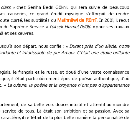
class »
chez Seniha Bedri Göknil, qui sera suivie de beaucoup
ses causeries, ce grand érudit mystique s’efforçait de rendre
Mathnâwî de Rûmî.
oute clarté, les subtilités du
En 2001, il reçut
rix du Suprême Service
« Yüksek Hizmet ödülü »
pour ses travaux
nâ et ses œuvres.
jusqu’à son départ, nous confie :
« Durant près d’un siècle, notre
ndante et intarissable de pur Amour. C’était une étoile brillante
nglais, le français et le russe, et doué d’une vaste connaissance
tique, il était particulièrement épris de poésie authentique, d’où
t.
« La culture, la poésie et la croyance n’ont pas d’appartenance
tement, de sa belle voix douce, intuitif et attentif au moindre
u service de tous. Là était son ambition et sa passion. Avec sa
aractère, il reflétait de la plus belle manière la personnalité de