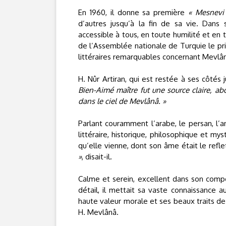
En 1960, il donne sa première
« Mesnevi 
d’autres jusqu’à la fin de sa vie. Dans 
accessible à tous, en toute humilité et en t
de l’Assemblée nationale de Turquie le p
littéraires remarquables concernant Mevlâ
H. Nûr Artiran, qui est restée à ses côtés 
Bien-Aimé maître fut une source claire, abo
dans le ciel de Mevlânâ. »
Parlant couramment l’arabe, le persan, l’a
littéraire, historique, philosophique et mys
qu’elle vienne, dont son âme était le refle
»
, disait-il.
Calme et serein, excellent dans son compor
détail, il mettait sa vaste connaissance a
haute valeur morale et ses beaux traits de c
H. Mevlânâ.