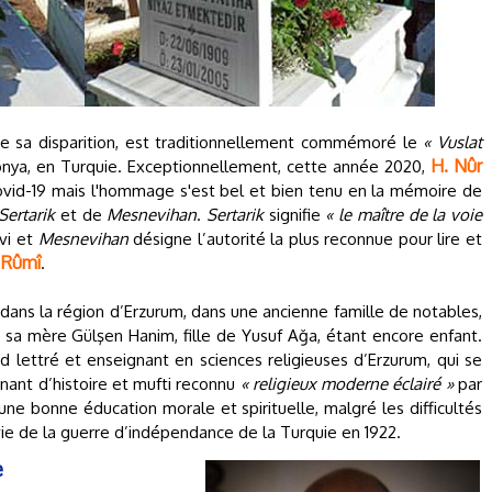
e de sa disparition, est traditionnellement commémoré le
« Vuslat
H. Nûr
Konya, en Turquie. Exceptionnellement, cette année 2020,
ovid-19 mais l'hommage s'est bel et bien tenu en la mémoire de
Sertarik
et de
Mesnevihan
.
Sertarik
signifie
« le maître de la voie
evi et
Mesnevihan
désigne l’autorité la plus reconnue pour lire et
 Rûmî
.
 dans la région d’Erzurum, dans une ancienne famille de notables,
sa mère Gülşen Hanim, fille de Yusuf Ağa, étant encore enfant.
nd lettré et enseignant en sciences religieuses d’Erzurum, qui se
ant d’histoire et mufti reconnu
« religieux moderne éclairé »
par
une bonne éducation morale et spirituelle, malgré les difficultés
vie de la guerre d’indépendance de la Turquie en 1922.
e