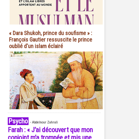
« Dara Shukoh, prince du soufisme » :
François Gautier ressuscite le prince
oublié d'un islam éclairé
Psycho
-
Abdelnour Zahrali
Farah : « J’ai découvert que mon
conjoint m’a trompée et mis une