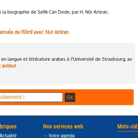
s la biographie de Sefik Can Dede, par H. Nûr Artiran.
 pensée de Rûmî avec Nur Artiran
en langue et littérature arabes à l'Université de Strasbourg, au
t auteur
briques
Nos services web
Mots-clé
Actualité
Votre agenda