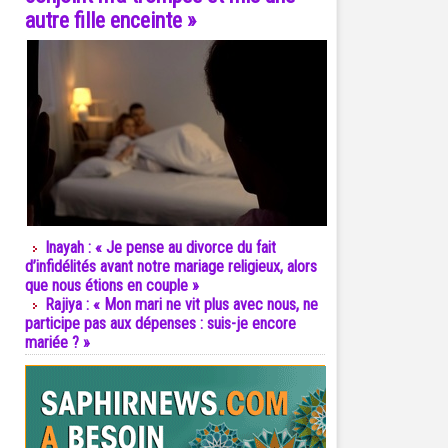
autre fille enceinte »
Inayah : « Je pense au divorce du fait
d’infidélités avant notre mariage religieux, alors
que nous étions en couple »
Rajiya : « Mon mari ne vit plus avec nous, ne
participe pas aux dépenses : suis-je encore
mariée ? »