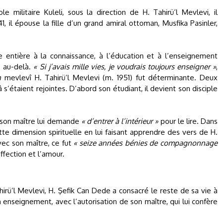
 militaire Kuleli, sous la direction de H. Tahirü’l Mevlevi, il
, il épouse la fille d’un grand amiral ottoman, Musfika Pasinler,
 entière à la connaissance, à l’éducation et à l’enseignement
e au-delà.
« Si j’avais mille vies, je voudrais toujours enseigner »
,
n
mevlevî H. Tahirü’l Mevlevi (m. 1951) fut déterminante. Deux
étaient rejointes. D’abord son étudiant, il devient son disciple
, son maître lui demande
« d’entrer à l’intérieur »
pour le lire. Dans
tte dimension spirituelle en lui faisant apprendre des vers de H.
vec son maître, ce fut
« seize années bénies de compagnonnage
ffection et l’amour.
hirü’l Mevlevi, H. Şefik Can Dede a consacré le reste de sa vie à
n enseignement, avec l’autorisation de son maître, qui lui confère