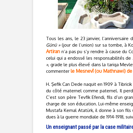
Tous les ans, le 23 janvier, l’anniversair
Günü »
(jour de l’union) sur sa tombe, à 
Artiran
n’a pas pu s’y rendre à cause du C
celui qui a endossé les responsabilités de
»
, grade le plus élevé dans la tariqa Mevl
le Mesnevî (ou Mathnawi) de
commenter
H. Şefik Can Dede naquit en 1909 à Tibricik
du côté maternel comme paternel. Il perd 
C’est son père Tevfik Efendi, fils d’un gra
charge de son éducation. Lui-même enseign
Mustafa Kemal Atatürk, il donne à son fils 
dues à la guerre mondiale de 1914-1918, sui
Un enseignant passé par la case militair