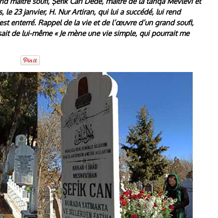
and maître soufi, Şefik Can Dede, maître de la tariqa Mevlevi et
 le 23 janvier, H. Nur Artiran, qui lui a succédé, lui rend
st enterré. Rappel de la vie et de l’œuvre d’un grand soufi,
sait de lui-même « Je mène une vie simple, qui pourrait me