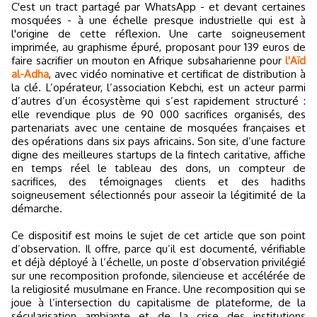
C'est un tract partagé par WhatsApp - et devant certaines
mosquées - à une échelle presque industrielle qui est à
l'origine de cette réflexion. Une carte soigneusement
imprimée, au graphisme épuré, proposant pour 139 euros de
faire sacrifier un mouton en Afrique subsaharienne pour
l'Aïd
al-Adha
, avec vidéo nominative et certificat de distribution à
la clé. L’opérateur, l’association Kebchi, est un acteur parmi
d’autres d’un écosystème qui s’est rapidement structuré :
elle revendique plus de 90 000 sacrifices organisés, des
partenariats avec une centaine de mosquées françaises et
des opérations dans six pays africains. Son site, d’une facture
digne des meilleures startups de la fintech caritative, affiche
en temps réel le tableau des dons, un compteur de
sacrifices, des témoignages clients et des hadiths
soigneusement sélectionnés pour asseoir la légitimité de la
démarche.
Ce dispositif est moins le sujet de cet article que son point
d’observation. Il offre, parce qu’il est documenté, vérifiable
et déjà déployé à l’échelle, un poste d’observation privilégié
sur une recomposition profonde, silencieuse et accélérée de
la religiosité musulmane en France. Une recomposition qui se
joue à l’intersection du capitalisme de plateforme, de la
sécularisation ambiante et de la crise des institutions