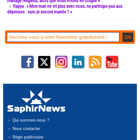
mariage religieux, alors que nous étions en couple »
Rajiya : « Mon mari ne vit plus avec nous, ne participe pas aux
dépenses : suis-je encore mariée ? »
Qui sommes-nous ?
Nous contacter
Régie publicitaire