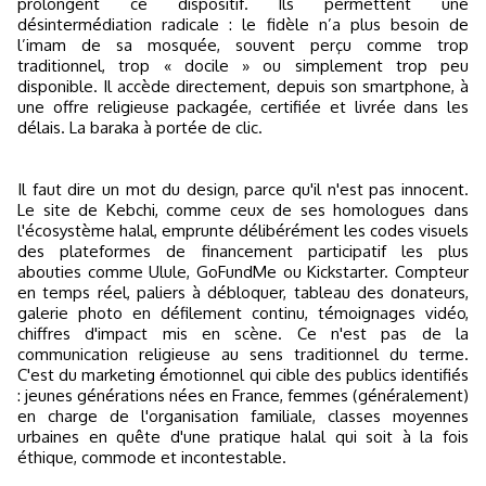
prolongent ce dispositif. Ils permettent une
désintermédiation radicale : le fidèle n’a plus besoin de
l’imam de sa mosquée, souvent perçu comme trop
traditionnel, trop « docile » ou simplement trop peu
disponible. Il accède directement, depuis son smartphone, à
une offre religieuse packagée, certifiée et livrée dans les
délais. La baraka à portée de clic.
Il faut dire un mot du design, parce qu'il n'est pas innocent.
Le site de Kebchi, comme ceux de ses homologues dans
l'écosystème halal, emprunte délibérément les codes visuels
des plateformes de financement participatif les plus
abouties comme Ulule, GoFundMe ou Kickstarter. Compteur
en temps réel, paliers à débloquer, tableau des donateurs,
galerie photo en défilement continu, témoignages vidéo,
chiffres d'impact mis en scène. Ce n'est pas de la
communication religieuse au sens traditionnel du terme.
C'est du marketing émotionnel qui cible des publics identifiés
: jeunes générations nées en France, femmes (généralement)
en charge de l'organisation familiale, classes moyennes
urbaines en quête d'une pratique halal qui soit à la fois
éthique, commode et incontestable.