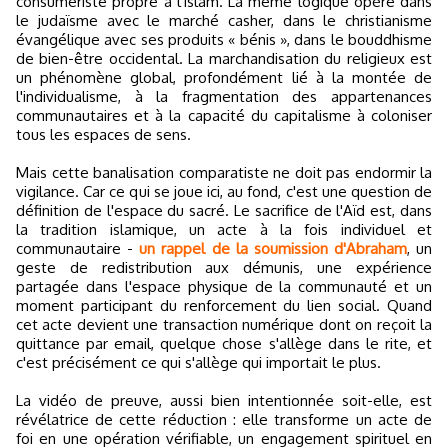
consumériste propre à l'islam. La même logique opère dans
le judaïsme avec le marché casher, dans le christianisme
évangélique avec ses produits « bénis », dans le bouddhisme
de bien-être occidental. La marchandisation du religieux est
un phénomène global, profondément lié à la montée de
l'individualisme, à la fragmentation des appartenances
communautaires et à la capacité du capitalisme à coloniser
tous les espaces de sens.
Mais cette banalisation comparatiste ne doit pas endormir la
vigilance. Car ce qui se joue ici, au fond, c'est une question de
définition de l'espace du sacré. Le sacrifice de l'Aïd est, dans
la tradition islamique, un acte à la fois individuel et
communautaire -
un rappel de la soumission d'Abraham
, un
geste de redistribution aux démunis, une expérience
partagée dans l'espace physique de la communauté et un
moment participant du renforcement du lien social. Quand
cet acte devient une transaction numérique dont on reçoit la
quittance par email, quelque chose s'allège dans le rite, et
c'est précisément ce qui s'allège qui importait le plus.
La vidéo de preuve, aussi bien intentionnée soit-elle, est
révélatrice de cette réduction : elle transforme un acte de
foi en une opération vérifiable, un engagement spirituel en