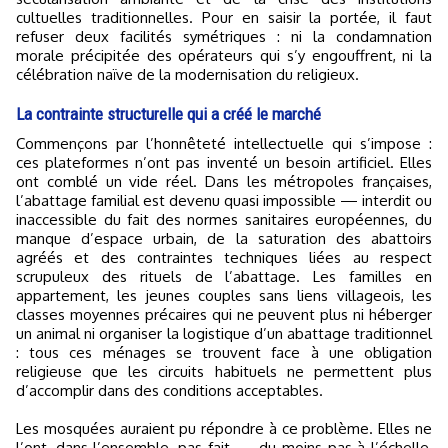
cultuelles traditionnelles. Pour en saisir la portée, il faut
refuser deux facilités symétriques : ni la condamnation
morale précipitée des opérateurs qui s’y engouffrent, ni la
célébration naïve de la modernisation du religieux.
La contrainte structurelle qui a créé le marché
Commençons par l’honnêteté intellectuelle qui s’impose :
ces plateformes n’ont pas inventé un besoin artificiel. Elles
ont comblé un vide réel. Dans les métropoles françaises,
l’abattage familial est devenu quasi impossible — interdit ou
inaccessible du fait des normes sanitaires européennes, du
manque d’espace urbain, de la saturation des abattoirs
agréés et des contraintes techniques liées au respect
scrupuleux des rituels de l’abattage. Les familles en
appartement, les jeunes couples sans liens villageois, les
classes moyennes précaires qui ne peuvent plus ni héberger
un animal ni organiser la logistique d’un abattage traditionnel
: tous ces ménages se trouvent face à une obligation
religieuse que les circuits habituels ne permettent plus
d’accomplir dans des conditions acceptables.
Les mosquées auraient pu répondre à ce problème. Elles ne
l’ont, dans l’ensemble, pas fait — du moins pas à l’échelle,