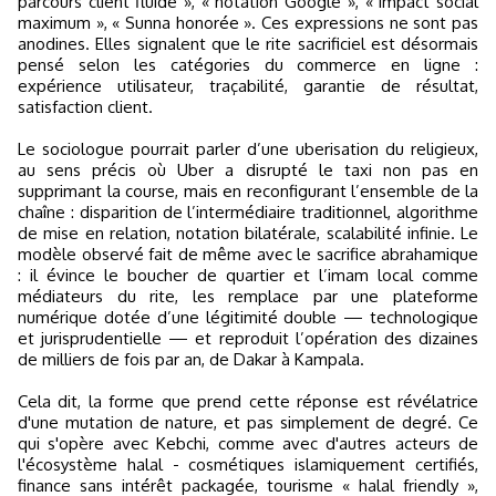
parcours client fluide », « notation Google », « impact social
maximum », « Sunna honorée ». Ces expressions ne sont pas
anodines. Elles signalent que le rite sacrificiel est désormais
pensé selon les catégories du commerce en ligne :
expérience utilisateur, traçabilité, garantie de résultat,
satisfaction client.
Le sociologue pourrait parler d’une uberisation du religieux,
au sens précis où Uber a disrupté le taxi non pas en
supprimant la course, mais en reconfigurant l’ensemble de la
chaîne : disparition de l’intermédiaire traditionnel, algorithme
de mise en relation, notation bilatérale, scalabilité infinie. Le
modèle observé fait de même avec le sacrifice abrahamique
: il évince le boucher de quartier et l’imam local comme
médiateurs du rite, les remplace par une plateforme
numérique dotée d’une légitimité double — technologique
et jurisprudentielle — et reproduit l’opération des dizaines
de milliers de fois par an, de Dakar à Kampala.
Cela dit, la forme que prend cette réponse est révélatrice
d'une mutation de nature, et pas simplement de degré. Ce
qui s'opère avec Kebchi, comme avec d'autres acteurs de
l'écosystème halal - cosmétiques islamiquement certifiés,
finance sans intérêt packagée, tourisme « halal friendly »,