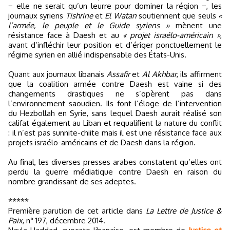
− elle ne serait qu’un leurre pour dominer la région −, les
journaux syriens
Tishrine
et
El Watan
soutiennent que seuls
«
l’armée, le peuple et le Guide syriens »
mènent une
résistance face à Daesh et au
« projet israélo-américain »
,
avant d’infléchir leur position et d’ériger ponctuellement le
régime syrien en allié indispensable des États-Unis.
Quant aux journaux libanais
Assafir
et
Al Akhbar
, ils affirment
que la coalition armée contre Daesh est vaine si des
changements drastiques ne s’opèrent pas dans
l’environnement saoudien. Ils font l’éloge de l’intervention
du Hezbollah en Syrie, sans lequel Daesh aurait réalisé son
califat également au Liban et requalifient la nature du conflit
: il n’est pas sunnite-chiite mais il est une résistance face aux
projets israélo-américains et de Daesh dans la région.
Au final, les diverses presses arabes constatent qu’elles ont
perdu la guerre médiatique contre Daesh en raison du
nombre grandissant de ses adeptes.
*****
Première parution de cet article dans
La Lettre de Justice &
Paix
, n° 197, décembre 2014.