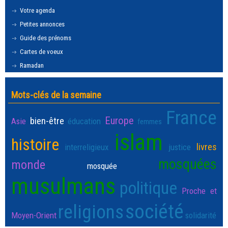
Votre agenda
Petites annonces
Guide des prénoms
Cartes de voeux
Ramadan
Mots-clés de la semaine
France
Europe
bien-être
Asie
éducation
femmes
islam
histoire
livres
interreligieux
justice
mosquées
monde
mosquée
musulmans
politique
Proche et
société
religions
Moyen-Orient
solidarité