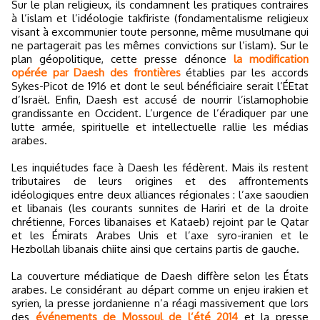
Sur le plan religieux, ils condamnent les pratiques contraires
à l’islam et l’idéologie takfiriste (fondamentalisme religieux
visant à excommunier toute personne, même musulmane qui
ne partagerait pas les mêmes convictions sur l’islam). Sur le
plan géopolitique, cette presse dénonce
la modification
opérée par Daesh des frontières
établies par les accords
Sykes-Picot de 1916 et dont le seul bénéficiaire serait l’ÉEtat
d’Israël. Enfin, Daesh est accusé de nourrir l’islamophobie
grandissante en Occident. L’urgence de l’éradiquer par une
lutte armée, spirituelle et intellectuelle rallie les médias
arabes.
Les inquiétudes face à Daesh les fédèrent. Mais ils restent
tributaires de leurs origines et des affrontements
idéologiques entre deux alliances régionales : l’axe saoudien
et libanais (les courants sunnites de Hariri et de la droite
chrétienne, Forces libanaises et Kataeb) rejoint par le Qatar
et les Émirats Arabes Unis et l’axe syro-iranien et le
Hezbollah libanais chiite ainsi que certains partis de gauche.
La couverture médiatique de Daesh diffère selon les États
arabes. Le considérant au départ comme un enjeu irakien et
syrien, la presse jordanienne n’a réagi massivement que lors
des
événements de Mossoul de l’été 2014
et la presse