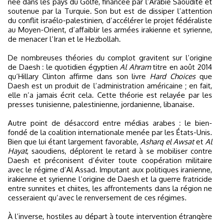
née dans les pays du Golfe, financée par l’Arabie Saoudite et
soutenue par la Turquie. Son but est de dissiper l’attention
du conflit israélo-palestinien, d’accélérer le projet fédéraliste
au Moyen-Orient, d’affaiblir les armées irakienne et syrienne,
de menacer l’Iran et le Hezbollah.
De nombreuses théories du complot gravitent sur l’origine
de Daesh : le quotidien égyptien
Al Ahram
titre en août 2014
qu’Hillary Clinton affirme dans son livre
Hard Choices
que
Daesh est un produit de l’administration américaine ; en fait,
elle n’a jamais écrit cela. Cette théorie est relayée par les
presses tunisienne, palestinienne, jordanienne, libanaise.
Autre point de désaccord entre médias arabes : le bien-
fondé de la coalition internationale menée par les États-Unis.
Bien que lui étant largement favorable,
Asharq el Awsat
et
Al
Hayat
, saoudiens, déplorent le retard à se mobiliser contre
Daesh et préconisent d’éviter toute coopération militaire
avec le régime d’Al Assad. Imputant aux politiques iranienne,
irakienne et syrienne l’origine de Daesh et la guerre fratricide
entre sunnites et chiites, les affrontements dans la région ne
cesseraient qu’avec le renversement de ces régimes.
À l’inverse, hostiles au départ à toute intervention étrangère