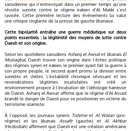
saoudienne qui n’entrevoyait dans un premier temps qu’une
révolte sunnite contre le régime irakien d’Al Maliki s’est
ravisée. Cette première lecture des événements lui valut
une critique cinglante de la presse de gauche libanaise.
Cette bipolarité entraîne une guerre médiatique sur deux
points essentiels : la légitimité des moyens de lutte contre
Daesh et son origine.
Selon les quotidiens saoudiens
Asharq el Awsat
et libanais
El
Mustaqbal
, Daesh trouve son origine dans l’échec politique
des régimes syrien et irakien, le premier ayant fait la guerre à
son propre peuple, le second ayant promu la division entre
sunnites et chiites. L’instabilité chronique sévissant et les
revendications légitimes insatisfaites ont créé un
environnement propice à l’incubation de l’idéologie haineuse
de Daesh. Asharq el Awsat affirme que le régime d’Al Assad
brandit le danger de Daesh pour se positionner en victime du
terrorisme islamiste.
À l’opposé, les journaux syriens
Tishrine
et
Al Watan
(pro-
régime) et les libanais
Assafir
(gauche) et
Al Akhbar
(Hezbollah) affirment que Daesh est une création américaine