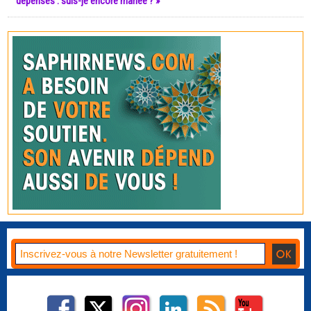
dépenses : suis-je encore mariée ? »