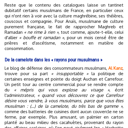
Reste que le contenu des catalogues laisse un tantinet
dubitatif certains musulmans de France, en particulier ceux
qui n'ont rien à voir avec la culture maghrébine, ses théières,
couscous et compagnie. Pour Anaïs, musulmane de culture
purement française, le fait de rapprocher Maghreb et
Ramadan
« ne rime à rien »
, tout comme, ajoute-t-elle, celui
d'allier
« bouffe et ramadan »
, pour un mois censé être de
prières et d'ascétisme, notamment en matière de
consommation.
De la camelote dans les « rayons pour musulmans »
Le blog de défense des consommateurs musulmans,
Al Kanz
,
trouve pour sa part
« insupportable »
la politique de
certaines enseignes et pointe du doigt Auchan et Carrefour.
Un petit tour au centre commercial pour se rendre compte
du
« mépris qui vous explose au visage »
, écrit
l'administrateur,
« quand vous découvrez ce que Carrefour
désire vous vendre, à vous musulmans, parce que vous êtes
musulman : (…) de la camelote, du très bas de gamme »
,
comme des batteries de cuisines dont aucun couvercle ne se
ferme, par exemple. Plus amusant, un palmier en carton
planté au beau milieu des cacahuètes, provenant du rayon
des affaires scolaires, où l'on peut aisément lire « Hachette