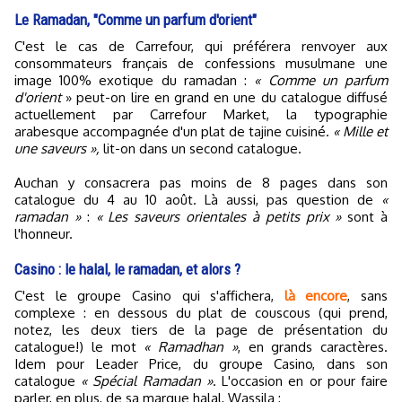
Le Ramadan, "Comme un parfum d'orient"
C'est le cas de Carrefour, qui préférera renvoyer aux
consommateurs français de confessions musulmane une
image 100% exotique du ramadan :
« Comme un parfum
d'orient
» peut-on lire en grand en une du catalogue diffusé
actuellement par Carrefour Market, la typographie
arabesque accompagnée d'un plat de tajine cuisiné.
« Mille et
une saveurs »,
lit-on dans un second catalogue.
Auchan y consacrera pas moins de 8 pages dans son
catalogue du 4 au 10 août. Là aussi, pas question de
«
ramadan »
:
« Les saveurs orientales à petits prix »
sont à
l'honneur.
Casino : le halal, le ramadan, et alors ?
C'est le groupe Casino qui s'affichera,
là encore
, sans
complexe : en dessous du plat de couscous (qui prend,
notez, les deux tiers de la page de présentation du
catalogue!) le mot
« Ramadhan »
, en grands caractères.
Idem pour Leader Price, du groupe Casino, dans son
catalogue
« Spécial Ramadan »
. L'occasion en or pour faire
parler, en plus, de sa marque halal, Wassila :