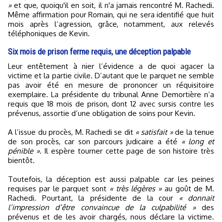
»
et que, quoiqu'il en soit, il n'a jamais rencontré M. Rachedi.
Même affirmation pour Romain, qui ne sera identifié que huit
mois après l’agression, grâce, notamment, aux relevés
téléphoniques de Kevin.
Six mois de prison ferme requis, une déception palpable
Leur entêtement à nier l’évidence a de quoi agacer la
victime et la partie civile. D’autant que le parquet ne semble
pas avoir été en mesure de prononcer un réquisitoire
exemplaire. La présidente du tribunal Anne Demortière n’a
requis que 18 mois de prison, dont 12 avec sursis contre les
prévenus, assortie d’une obligation de soins pour Kevin.
A l’issue du procès, M. Rachedi se dit
« satisfait »
de la tenue
de son procès, car son parcours judicaire a été
« long et
pénible »
. Il espère tourner cette page de son histoire très
bientôt.
Toutefois, la déception est aussi palpable car les peines
requises par le parquet sont
« très légères »
au goût de M.
Rachedi. Pourtant, la présidente de la cour
« donnait
l’impression d’être convaincue de la culpabilité »
des
prévenus et de les avoir chargés, nous déclare la victime.