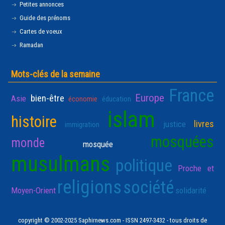
Petites annonces
Guide des prénoms
Cartes de voeux
Ramadan
Mots-clés de la semaine
France
Europe
bien-être
Asie
économie
éducation
islam
histoire
livres
justice
immigration
mosquées
monde
mosquée
musulmans
politique
Proche et
religions
société
Moyen-Orient
solidarité
copyright © 2002-2025 Saphirnews.com - ISSN 2497-3432 - tous droits de