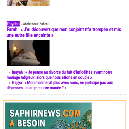
Psycho
-
Abdelnour Zahrali
Farah : « J’ai découvert que mon conjoint m’a trompée et mis
une autre fille enceinte »
Inayah : « Je pense au divorce du fait d’infidélités avant notre
mariage religieux, alors que nous étions en couple »
Rajiya : « Mon mari ne vit plus avec nous, ne participe pas aux
dépenses : suis-je encore mariée ? »