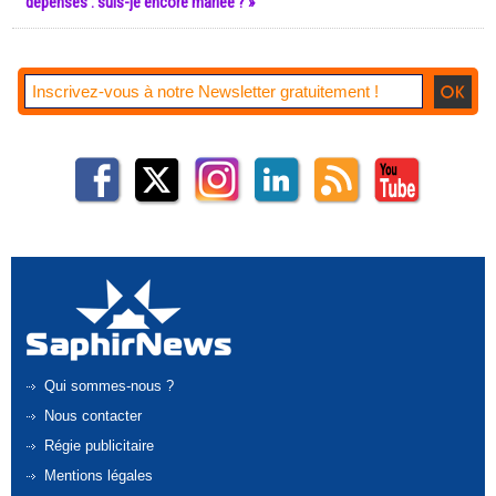
dépenses : suis-je encore mariée ? »
Qui sommes-nous ?
Nous contacter
Régie publicitaire
Mentions légales