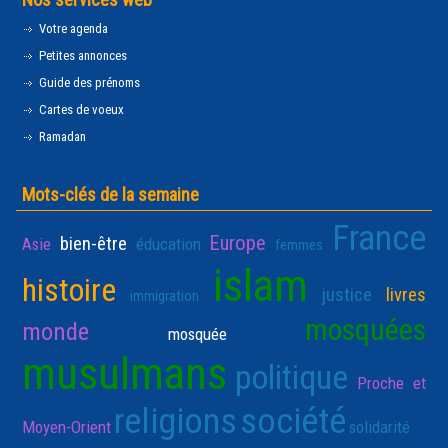
Votre agenda
Petites annonces
Guide des prénoms
Cartes de voeux
Ramadan
Mots-clés de la semaine
France
Europe
bien-être
Asie
éducation
femmes
islam
histoire
justice
livres
immigration
mosquées
monde
mosquée
musulmans
politique
Proche et
religions
société
Moyen-Orient
solidarité