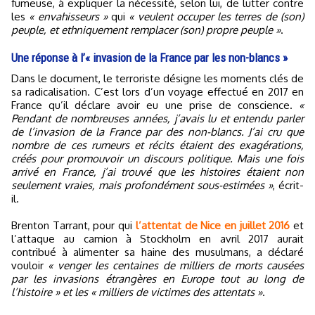
fumeuse, à expliquer la nécessité, selon lui, de lutter contre
les
« envahisseurs »
qui
« veulent occuper les terres de (son)
peuple, et ethniquement remplacer (son) propre peuple »
.
Une réponse à l’« invasion de la France par les non-blancs »
Dans le document, le terroriste désigne les moments clés de
sa radicalisation. C’est lors d’un voyage effectué en 2017 en
France qu’il déclare avoir eu une prise de conscience.
«
Pendant de nombreuses années, j’avais lu et entendu parler
de l’invasion de la France par des non-blancs. J’ai cru que
nombre de ces rumeurs et récits étaient des exagérations,
créés pour promouvoir un discours politique. Mais une fois
arrivé en France, j’ai trouvé que les histoires étaient non
seulement vraies, mais profondément sous-estimées »
, écrit-
il.
Brenton Tarrant, pour qui
l’attentat de Nice en juillet 2016
et
l’attaque au camion à Stockholm en avril 2017 aurait
contribué à alimenter sa haine des musulmans, a déclaré
vouloir
« venger les centaines de milliers de morts causées
par les invasions étrangères en Europe tout au long de
l’histoire » et les « milliers de victimes des attentats »
.