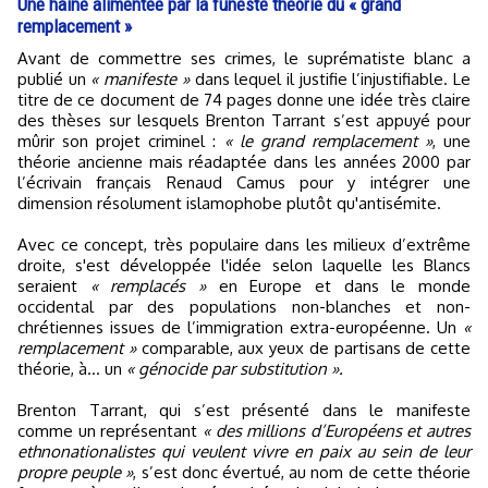
Une haine alimentée par la funeste théorie du « grand
remplacement »
Avant de commettre ses crimes, le suprématiste blanc a
publié un
« manifeste »
dans lequel il justifie l’injustifiable. Le
titre de ce document de 74 pages donne une idée très claire
des thèses sur lesquels Brenton Tarrant s’est appuyé pour
mûrir son projet criminel :
« le grand remplacement »
, une
théorie ancienne mais réadaptée dans les années 2000 par
l’écrivain français Renaud Camus pour y intégrer une
dimension résolument islamophobe plutôt qu'antisémite.
Avec ce concept, très populaire dans les milieux d’extrême
droite, s'est développée l'idée selon laquelle les Blancs
seraient
« remplacés »
en Europe et dans le monde
occidental par des populations non-blanches et non-
chrétiennes issues de l’immigration extra-européenne. Un
«
remplacement »
comparable, aux yeux de partisans de cette
théorie, à… un
« génocide par substitution ».
Brenton Tarrant, qui s’est présenté dans le manifeste
comme un représentant
« des millions d’Européens et autres
ethnonationalistes qui veulent vivre en paix au sein de leur
propre peuple »
, s’est donc évertué, au nom de cette théorie