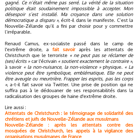
gagné. Ce n’était même pas serré. La vérité de la situation
politique était soudainement impossible à accepter. Mon
désespoir s’est installé. Ma croyance dans une solution
démocratique a disparu »
, écrit-il dans le manifeste. C’est la
Nouvelle-Zélande qu’il a fini par choisir pour y commettre
l’irréparable.
Renaud Camus, ex-socialiste passé dans le camp de
l'extrême droite, a
fait savoir
après les attentats de
Christchurch que le terroriste
« ne peut pas se réclamer de
(ses) écrits »
car l'écrivain
« soutient exactement le contraire »
,
à savoir
« la non-nuisance, la non-violence »
physique.
« La
violence peut être symbolique, emblématique. Elle ne peut
être aveugle ou meurtrière. Frapper les esprits, pas les corps
»
, a-t-il fait savoir via Twitter. Une prise de position qui ne
suffira pas à le dédouaner de ses responsabilités dans la
radicalisation des groupes de haine d'extrême droite.
Lire aussi :
Attentats de Christchurch : le témoignage de solidarité des
chrétiens et juifs de Nouvelle-Zélande aux musulmans
Nouvelle-Zélande : après les attentats contre des
mosquées de Christchurch, les appels à la vigilance des
organisations musulmanes de France