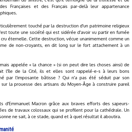
des Françaises et des Français par-delà leur appartenance
ophiques.
culièrement touché par la destruction d'un patrimoine religieux
'est toute une société qui est sidérée d'avoir vu partir en fumée
ps cru éternelle. Cette destruction, vécue unanimement comme un
me de non-croyants, en dit long sur le fort attachement à un
mais appelée « la chance » (si on peut dire les choses ainsi) de
t l'île de la Cité, ils et elles sont rappelé-e-s à leurs bons
nné par l'imposante bâtisse ? Qui n'a pas été séduit par son
 sur la prouesse des artisans du Moyen-Âge à construire pareil
 d'Emmanuel Macron grâce aux braves efforts des sapeurs-
s de travaux colossaux qui se profilent pour la cathédrale. Un
onne ne sait, à ce stade, quand et à quel résultat il aboutira.
umanité