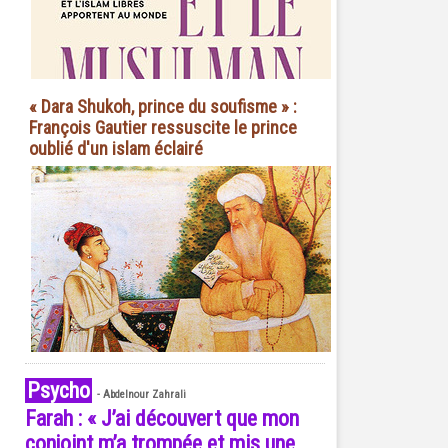
« Dara Shukoh, prince du soufisme » :
François Gautier ressuscite le prince
oublié d'un islam éclairé
Psycho
-
Abdelnour Zahrali
Farah : « J’ai découvert que mon
conjoint m’a trompée et mis une