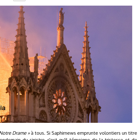
 Notre Drame »
à tous. Si Saphirnews emprunte volontiers un titre
endemain du sinistre, c'est qu'il témoigne de la tristesse et de