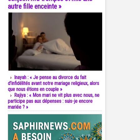
autre fille enceinte »
Inayah : « Je pense au divorce du fait
d’infidélités avant notre mariage religieux, alors
que nous étions en couple »
Rajiya : « Mon mari ne vit plus avec nous, ne
participe pas aux dépenses : suis-je encore
mariée ? »