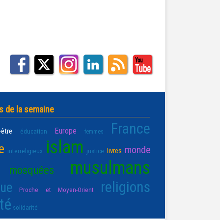
s de la semaine
France
Europe
-être
éducation
femmes
islam
e
monde
livres
interreligieux
justice
musulmans
mosquées
religions
que
Proche et Moyen-Orient
té
solidarité