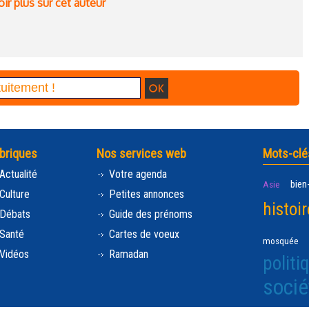
ir plus sur cet auteur
briques
Nos services web
Mots-clé
Actualité
Votre agenda
bien
Asie
Culture
Petites annonces
histoir
Débats
Guide des prénoms
Santé
Cartes de voeux
mosquée
Vidéos
Ramadan
politi
socié