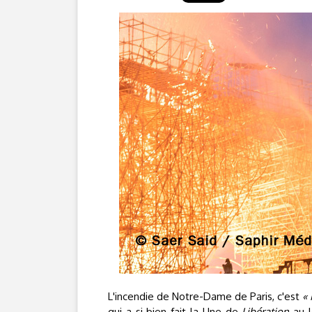
L'incendie de Notre-Dame de Paris, c'est
«
qui a si bien fait la Une de
Libération
au l