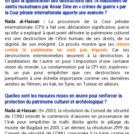
En quoi la qualification des destructions des 14 mausolées de
saints musulmans par Ansar Dine en « crimes de guerre » par
la Cour pénale internationale apporte une avancée ?
Nada al-Hassan :
La procureure de la Cour pénale
internationale (CPI) a fait une déclaration significative, parce
qu’elle a expliqué à quel point détruire le patrimoine culturel
est une destruction de l’être humain, de ses droits, de sa
dignité, de son intégrité. Ce procès montre que les
crimes
contre le patrimoine ne sont pas impunis.
Car les
destructions intentionnelles œuvrent à la destruction, à
l’annihilation de l’autre et pour l’imposition d’une certaine
vision du monde. La condamnation par la CPI est, espérons-
le, un pas pour empêcher que ces destructions se
perpétuent à une échelle importante comme ces dernières
années au Yémen, en Irak, en Syrie, en Tunisie et ailleurs.
Quelles sont les mesures mises en œuvre pour renforcer la
protection du patrimoine culturel et archéologique ?
Nada al-Hassan :
En 2003, la résolution du Conseil de sécurité
de l’ONU interdit le commerce d’œuvres en provenance de
l’Irak pour empêcher le trafic illicite après le pillage du
musée de Bagdad en 2001. L’an dernier, la résolution 2199 du
Conseil de sécurité de l’ONU, consacrée à la lutte contre le