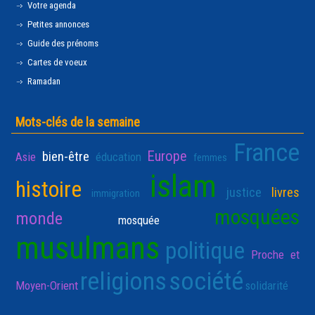
Votre agenda
Petites annonces
Guide des prénoms
Cartes de voeux
Ramadan
Mots-clés de la semaine
France
Europe
bien-être
Asie
éducation
femmes
islam
histoire
justice
livres
immigration
mosquées
monde
mosquée
musulmans
politique
Proche et
religions
société
Moyen-Orient
solidarité