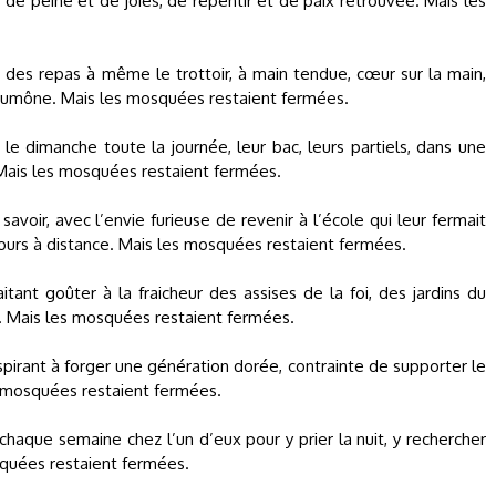
e peine et de joies, de repentir et de paix retrouvée. Mais les
r des repas à même le trottoir, à main tendue, cœur sur la main,
e aumône. Mais les mosquées restaient fermées.
 le dimanche toute la journée, leur bac, leurs partiels, dans une
 Mais les mosquées restaient fermées.
 savoir, avec l’envie furieuse de revenir à l’école qui leur fermait
ours à distance. Mais les mosquées restaient fermées.
nt goûter à la fraicheur des assises de la foi, des jardins du
ie. Mais les mosquées restaient fermées.
aspirant à forger une génération dorée, contrainte de supporter le
es mosquées restaient fermées.
haque semaine chez l’un d’eux pour y prier la nuit, y rechercher
squées restaient fermées.