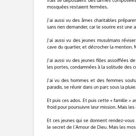
frais se déposaient des larmes composées d
mosquées restaient fermées.
J’ai aussi vu des âmes charitables prépare
sans rien demander, car le sourire est un
J’ai aussi vu des jeunes musulmans réviser
cave du quartier, et décrocher la mention.
J’ai aussi vu des jeunes filles assoiffées de
les portes, condamnées à la solitude des c
J’ai vu des hommes et des femmes souhaita
paradis, se réunir dans un parc sous la plu
Et puis ces ados. Et puis cette « famille » 
froid pour poursuivre leur mission. Mais l
Et ces jeunes qui se donnent rendez-vous c
le secret de l’Amour de Dieu. Mais les mo