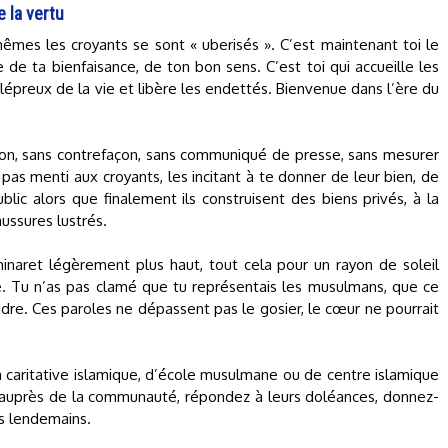
 la vertu
mes les croyants se sont « uberisés ». C’est maintenant toi le
e de ta bienfaisance, de ton bon sens. C’est toi qui accueille les
s lépreux de la vie et libère les endettés. Bienvenue dans l’ère du
façon, sans contrefaçon, sans communiqué de presse, sans mesurer
as menti aux croyants, les incitant à te donner de leur bien, de
blic alors que finalement ils construisent des biens privés, à la
aussures lustrés.
minaret légèrement plus haut, tout cela pour un rayon de soleil
. Tu n’as pas clamé que tu représentais les musulmans, que ce
dre. Ces paroles ne dépassent pas le gosier, le cœur ne pourrait
 caritative islamique, d’école musulmane ou de centre islamique
s auprès de la communauté, répondez à leurs doléances, donnez-
es lendemains.