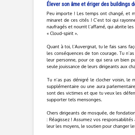
Élever son âme et ériger des buildings de
Peu importe ! Les temps ont changé, et mê
minaret de ces cités ! C’est toi qui rayonn
naufragés et nourrit l’affamé, qui abrite le
« Cloud-spirit ».
Quant à toi, l’Auvergnat, tu le fais sans 
les conséquences de ton courage. Tu n’as p
leur personne, pour ce qui sera un bien pu
seule jouissance de leurs dirigeants aux ch
Tu n’as pas dénigré le clocher voisin, le 
supplémentaire ou une aura parlementaire
sont des victimes et que tu veux les défen
supporter tels mensonges.
Chers dirigeants de mosquée, de fondation
: Réagissez ! Assumez vos responsabilité
leur les moyens, le soutien pour changer l