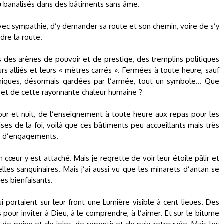
 ou banalisés dans des bâtiments sans âme.
 avec sympathie, d’y demander sa route et son chemin, voire de s’y
dre la route.
des arènes de pouvoir et de prestige, des tremplins politiques
rs alliés et leurs « mètres carrés ». Fermées à toute heure, sauf
niques, désormais gardées par l’armée, tout un symbole… Que
 et de cette rayonnante chaleur humaine ?
our et nuit, de l’enseignement à toute heure aux repas pour les
ises de la foi, voilà que ces bâtiments peu accueillants mais très
et d’engagements.
 cœur y est attaché. Mais je regrette de voir leur étoile pâlir et
lles sanguinaires. Mais j’ai aussi vu que les minarets d’antan se
es bienfaisants.
i portaient sur leur front une Lumière visible à cent lieues. Des
s pour inviter à Dieu, à le comprendre, à l’aimer. Et sur le bitume