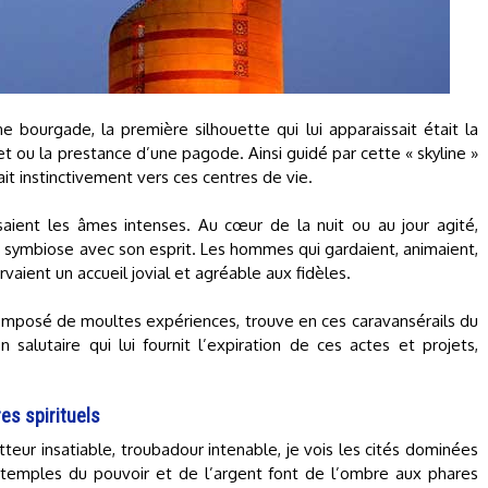
ne bourgade, la première silhouette qui lui apparaissait était la
et ou la prestance d’une pagode. Ainsi guidé par cette « skyline »
eait instinctivement vers ces centres de vie.
aient les âmes intenses. Au cœur de la nuit ou au jour agité,
en symbiose avec son esprit. Les hommes qui gardaient, animaient,
vaient un accueil jovial et agréable aux fidèles.
omposé de moultes expériences, trouve en ces caravansérails du
on salutaire qui lui fournit l’expiration de ces actes et projets,
es spirituels
tteur insatiable, troubadour intenable, je vois les cités dominées
s temples du pouvoir et de l’argent font de l’ombre aux phares