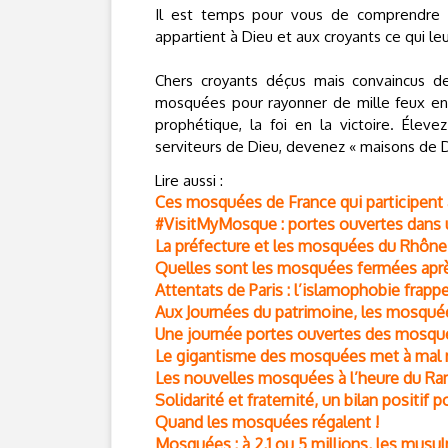
Il est temps pour vous de comprendre v
appartient à Dieu et aux croyants ce qui leu
Chers croyants déçus mais convaincus de
mosquées pour rayonner de mille feux en 
prophétique, la foi en la victoire. Élev
serviteurs de Dieu, devenez « maisons de D
Lire aussi :
Ces mosquées de France qui participent a
#VisitMyMosque : portes ouvertes dans 
La préfecture et les mosquées du Rhône
Quelles sont les mosquées fermées après
Attentats de Paris : l’islamophobie fra
Aux Journées du patrimoine, les mosqué
Une journée portes ouvertes des mosqu
Le gigantisme des mosquées met à mal no
Les nouvelles mosquées à l’heure du R
Solidarité et fraternité, un bilan positif
Quand les mosquées régalent !
Mosquées : à 2,1 ou 5 millions, les mus