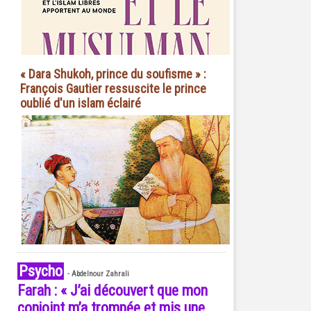
« Dara Shukoh, prince du soufisme » :
François Gautier ressuscite le prince
oublié d'un islam éclairé
Psycho
-
Abdelnour Zahrali
Farah : « J’ai découvert que mon
conjoint m’a trompée et mis une