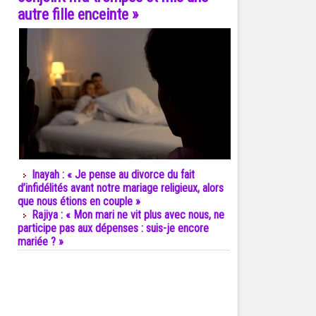
autre fille enceinte »
Inayah : « Je pense au divorce du fait
d’infidélités avant notre mariage religieux, alors
que nous étions en couple »
Rajiya : « Mon mari ne vit plus avec nous, ne
participe pas aux dépenses : suis-je encore
mariée ? »