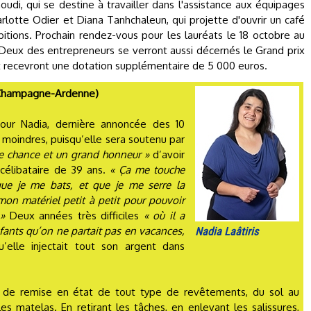
di, qui se destine à travailler dans l'assistance aux équipages
lotte Odier et Diana Tanhchaleun, qui projette d'ouvrir un café
mbitions. Prochain rendez-vous pour les lauréats le 18 octobre au
 Deux des entrepreneurs se verront aussi décernés le Grand prix
et recevront une dotation supplémentaire de 5 000 euros.
e (Champagne-Ardenne)
our Nadia, dernière annoncée des 10
 moindres, puisqu’elle sera soutenu par
e chance et un grand honneur »
d’avoir
célibataire de 39 ans.
« Ça me touche
ue je me bats, et que je me serre la
mon matériel petit à petit pour pouvoir
»
Deux années très difficiles
« où il a
enfants qu’on ne partait pas en vacances,
Nadia Laâtiris
u’elle injectait tout son argent dans
 de remise en état de tout type de revêtements, du sol au
s matelas. En retirant les tâches, en enlevant les salissures,