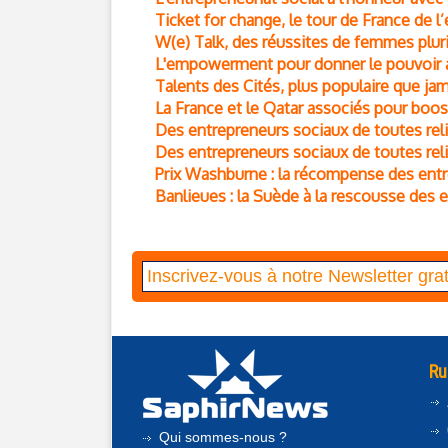
Ticket for change, le tour de France de l’
W(e) Talk, des réussites de femmes pluri
L'empowerment pour donner le pouvoir a
Talents des Cités, plus populaire que ja
La France et le Qatar associés pour boos
Des entrepreneurs sociaux de toutes reli
Des entrepreneurs sociaux de toutes rel
Prix Washburne : la récompense des entre
Banlieues : la Suède à la rescousse des 
Ru
Qui sommes-nous ?