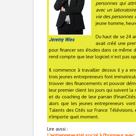
personnes qui attr
avec un laboratoire
vie des personnes qu
jeune homme, heure
Du haut de se 24 ans
Jeremy Wies
avait créé une pre
pour financer ses études dans ce même do
rend compte que leur logiciel n’est pas op
Il commence à travailler dessus il y a e
trois jeunes entrepreneurs font immatricule
trouver des financements et pouvoir démar
leur premier client les jours qui suivent l
et du coaching de leur parrain (FinanCité
alors que les jeunes entrepreneurs vont
Talents des Cités sur France Télévisions,
n'importe quel moment.
Lire aussi :
L'entrepreneuriat social à l'honneur avec