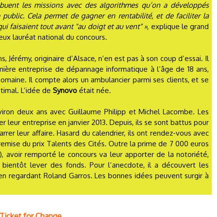
ibuent les missions avec des algorithmes qu’on a développés
 public. Cela permet de gagner en rentabilité, et de faciliter la
i faisaient tout avant "au doigt et au vent" »
, explique le grand
ux lauréat national du concours.
, Jérémy, originaire d’Alsace, n’en est pas à son coup d’essai. Il
mière entreprise de dépannage informatique à l’âge de 18 ans,
maine. Il compte alors un ambulancier parmi ses clients, et se
timal. L’idée de
Synovo
était née.
nviron deux ans avec Guillaume Philipp et Michel Lacombe. Les
r leur entreprise en janvier 2013. Depuis, ils se sont battus pour
rer leur affaire. Hasard du calendrier, ils ont rendez-vous avec
a remise du prix Talents des Cités. Outre la prime de 7 000 euros
s), avoir remporté le concours va leur apporter de la notoriété,
 bientôt lever des fonds. Pour l’anecdote, il a découvert les
 en regardant Roland Garros. Les bonnes idées peuvent surgir à
 Ticket for Change