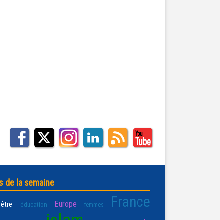
s de la semaine
France
Europe
-être
éducation
femmes