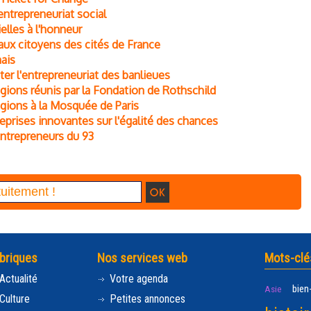
entrepreneuriat social
elles à l'honneur
ux citoyens des cités de France
mais
ter l'entrepreneuriat des banlieues
gions réunis par la Fondation de Rothschild
igions à la Mosquée de Paris
prises innovantes sur l'égalité des chances
entrepreneurs du 93
briques
Nos services web
Mots-clé
Actualité
Votre agenda
bien
Asie
Culture
Petites annonces