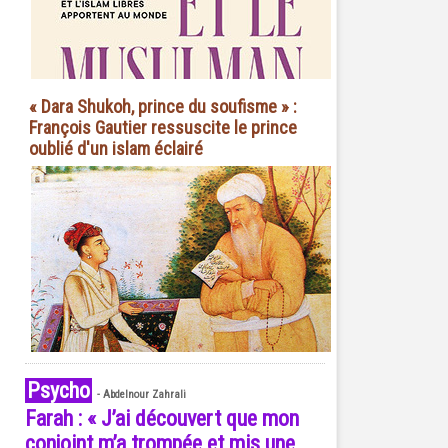
« Dara Shukoh, prince du soufisme » :
François Gautier ressuscite le prince
oublié d'un islam éclairé
Psycho
-
Abdelnour Zahrali
Farah : « J’ai découvert que mon
conjoint m’a trompée et mis une