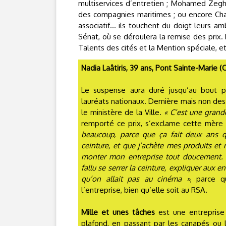
multiservices d’entretien ; Mohamed Zeghou
des compagnies maritimes ; ou encore Char
associatif... ils touchent du doigt leurs a
Sénat, où se déroulera la remise des prix.
Talents des cités et la Mention spéciale, 
Nadia Laâtiris, 39 ans, Pont Sainte-Mari
Le suspense aura duré jusqu’au bout p
lauréats nationaux. Dernière mais non des
le ministère de la Ville.
« C’est une grand
remporté ce prix, s’exclame cette mère 
beaucoup, parce que ça fait deux ans q
ceinture, et que j’achète mes produits et 
monter mon entreprise tout doucement. 
fallu se serrer la ceinture, expliquer aux 
qu’on allait pas au cinéma »
, parce q
l’entreprise, bien qu’elle soit au RSA.
Mille et unes tâches
est une entreprise
plafond, en passant par les canapés ou le