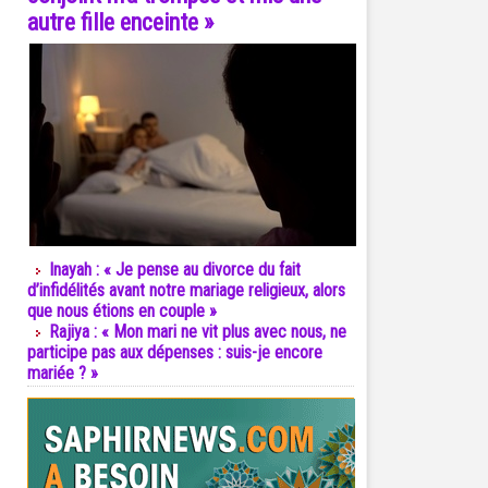
autre fille enceinte »
Inayah : « Je pense au divorce du fait
d’infidélités avant notre mariage religieux, alors
que nous étions en couple »
Rajiya : « Mon mari ne vit plus avec nous, ne
participe pas aux dépenses : suis-je encore
mariée ? »