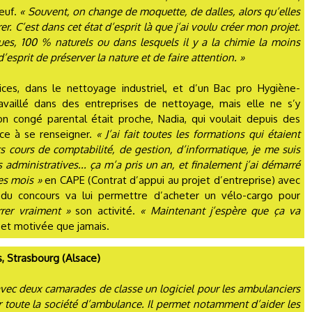
euf.
« Souvent, on change de moquette, de dalles, alors qu’elles
r. C’est dans cet état d’esprit là que j’ai voulu créer mon projet.
ques, 100 % naturels ou dans lesquels il y a la chimie la moins
’esprit de préserver la nature et de faire attention. »
ices, dans le nettoyage industriel, et d’un Bac pro Hygiène-
availlé dans des entreprises de nettoyage, mais elle ne s’y
on congé parental était proche, Nadia, qui voulait depuis des
ce à se renseigner.
« J’ai fait toutes les formations qui étaient
ts cours de comptabilité, de gestion, d’informatique, je me suis
es administratives... ça m’a pris un an, et finalement j’ai démarré
es mois »
en CAPE (Contrat d’appui au projet d’entreprise) avec
n du concours va lui permettre d’acheter un vélo-cargo pour
rer vraiment »
son activité.
« Maintenant j’espère que ça va
e et motivée que jamais.
, Strasbourg (Alsace)
vec deux camarades de classe un logiciel pour les ambulanciers
 toute la société d’ambulance. Il permet notamment d’aider les