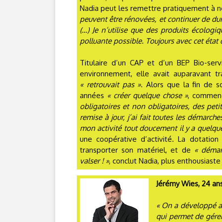
Nadia peut les remettre pratiquement à n
peuvent être rénovées, et continuer de dure
(…) Je n’utilise que des produits écologi
polluante possible. Toujours avec cet état d
Titulaire d’un CAP et d’un BEP Bio-serv
environnement, elle avait auparavant tr
« retrouvait pas »
. Alors que la fin de s
années
« créer quelque chose »
, commen
obligatoires et non obligatoires, des peti
remise à jour, j’ai fait toutes les démarch
mon activité tout doucement il y a quelqu
une coopérative d’activité. La dotatio
transporter son matériel, et de
« démar
valser ! »
, conclut Nadia, plus enthousiast
Jérémy Wies, 24 ans
« On a développé a
qui permet de gérer