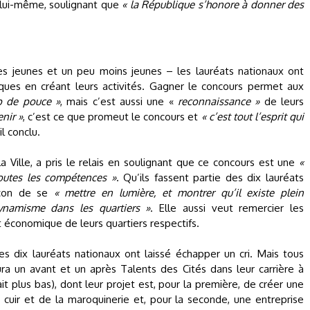
s lui-même, soulignant que
« la République s’honore à donner des
 ces jeunes et un peu moins jeunes – les lauréats nationaux ont
sques en créant leurs activités. Gagner le concours permet aux
p de pouce »
, mais c’est aussi une «
reconnaissance »
de leurs
nir »
, c’est ce que promeut le concours et
« c’est tout l’esprit qui
-il conclu.
 la Ville, a pris le relais en soulignant que ce concours est une
«
toutes les compétences »
. Qu’ils fassent partie des dix lauréats
façon de se
« mettre en lumière, et montrer qu’il existe plein
 dynamisme dans les quartiers »
. Elle aussi veut remercier les
économique de leurs quartiers respectifs.
es dix lauréats nationaux ont laissé échapper un cri. Mais tous
ura un avant et un après Talents des Cités dans leur carrière à
rait plus bas), dont leur projet est, pour la première, de créer une
 cuir et de la maroquinerie et, pour la seconde, une entreprise