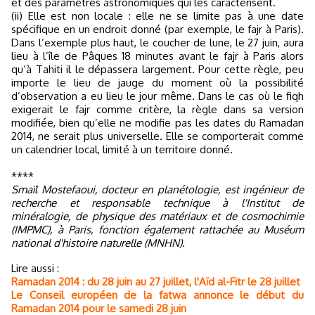
et des paramètres astronomiques qui les caractérisent.
(ii) Elle est non locale : elle ne se limite pas à une date
spécifique en un endroit donné (par exemple, le fajr à Paris).
Dans l’exemple plus haut, le coucher de lune, le 27 juin, aura
lieu à l’île de Pâques 18 minutes avant le fajr à Paris alors
qu’à Tahiti il le dépassera largement. Pour cette règle, peu
importe le lieu de jauge du moment où la possibilité
d’observation a eu lieu le jour même. Dans le cas où le fiqh
exigerait le fajr comme critère, la règle dans sa version
modifiée, bien qu’elle ne modifie pas les dates du Ramadan
2014, ne serait plus universelle. Elle se comporterait comme
un calendrier local, limité à un territoire donné.
****
Smaïl Mostefaoui, docteur en planétologie, est ingénieur de
recherche et responsable technique à l'Institut de
minéralogie, de physique des matériaux et de cosmochimie
(IMPMC), à Paris, fonction également rattachée au Muséum
national d'histoire naturelle (MNHN).
Lire aussi :
Ramadan 2014 : du 28 juin au 27 juillet, l'Aïd al-Fitr le 28 juillet
Le Conseil européen de la fatwa annonce le début du
Ramadan 2014 pour le samedi 28 juin