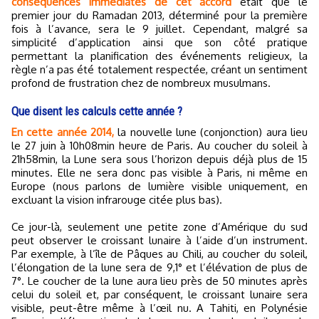
conséquences immédiates de cet accord
était que le
premier jour du Ramadan 2013, déterminé pour la première
fois à l’avance, sera le 9 juillet. Cependant, malgré sa
simplicité d’application ainsi que son côté pratique
permettant la planification des événements religieux, la
règle n’a pas été totalement respectée, créant un sentiment
profond de frustration chez de nombreux musulmans.
Que disent les calculs cette année ?
En cette année 2014,
la nouvelle lune (conjonction) aura lieu
le 27 juin à 10h08min heure de Paris. Au coucher du soleil à
21h58min, la Lune sera sous l’horizon depuis déjà plus de 15
minutes. Elle ne sera donc pas visible à Paris, ni même en
Europe (nous parlons de lumière visible uniquement, en
excluant la vision infrarouge citée plus bas).
Ce jour-là, seulement une petite zone d’Amérique du sud
peut observer le croissant lunaire à l’aide d’un instrument.
Par exemple, à l’île de Pâques au Chili, au coucher du soleil,
l’élongation de la lune sera de 9,1° et l’élévation de plus de
7°. Le coucher de la lune aura lieu près de 50 minutes après
celui du soleil et, par conséquent, le croissant lunaire sera
visible, peut-être même à l’œil nu. A Tahiti, en Polynésie