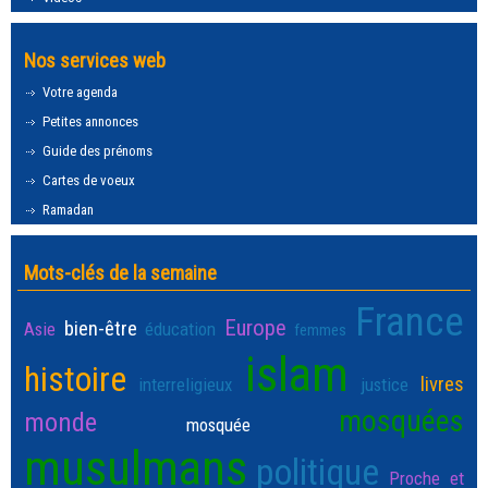
Nos services web
Votre agenda
Petites annonces
Guide des prénoms
Cartes de voeux
Ramadan
Mots-clés de la semaine
France
Europe
bien-être
Asie
éducation
femmes
islam
histoire
livres
interreligieux
justice
mosquées
monde
mosquée
musulmans
politique
Proche et