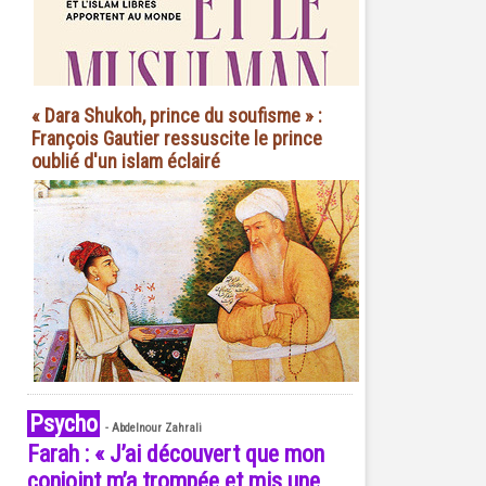
« Dara Shukoh, prince du soufisme » :
François Gautier ressuscite le prince
oublié d'un islam éclairé
Psycho
-
Abdelnour Zahrali
Farah : « J’ai découvert que mon
conjoint m’a trompée et mis une