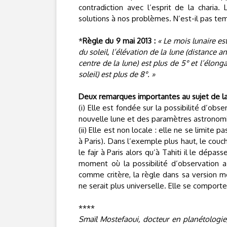
contradiction avec l’esprit de la charia
solutions à nos problèmes. N’est-il pas te
*
Règle du 9 mai 2013 :
« Le mois lunaire e
du soleil, l’élévation de la lune (distance a
centre de la lune) est plus de 5° et l’élong
soleil) est plus de 8°. »
Deux remarques importantes au sujet de la
(i) Elle est fondée sur la possibilité d’obs
nouvelle lune et des paramètres astronomiq
(ii) Elle est non locale : elle ne se limite
à Paris). Dans l’exemple plus haut, le couch
le fajr à Paris alors qu’à Tahiti il le dépa
moment où la possibilité d’observation a 
comme critère, la règle dans sa version m
ne serait plus universelle. Elle se comporte
****
Smaïl Mostefaoui, docteur en planétologie,