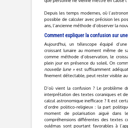
que personne ne vienne mettre en cause l’a
Depuis les temps modernes, où l’astronom
possible de calculer avec précision les po
ans, l’ancienne méthode d’observer la nouve
Comment expliquer la confusion sur une
Aujourd'hui, un télescope équipé d’un
croissant lunaire au moment même de sa
comme méthode d’observation, le croissa
plein jour en présence du soleil. On co
nouvelle lune »
est suffisamment adéquate,
finement détectable, peut rester visible 
D’où vient la confusion ? Le problème du
interprétation des textes coraniques et de
calcul astronomique inefficace ? Il est cer
d’ordre politico-religieux : la part polit
moment de polarisation aiguë dans l
compréhensions différentes des textes c
oulémas sont pourtant favorables à l’app