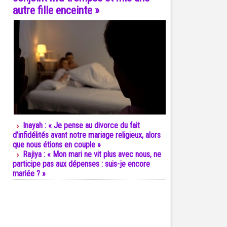
autre fille enceinte »
Inayah : « Je pense au divorce du fait
d’infidélités avant notre mariage religieux, alors
que nous étions en couple »
Rajiya : « Mon mari ne vit plus avec nous, ne
participe pas aux dépenses : suis-je encore
mariée ? »