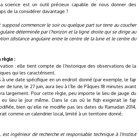
. La science est un outil précieux capable de nous donner des
mps de la considérer davantage ?
st supposé commencer le soir ou quelque part sur terre au coucher
ngulaire déterminée par l’horizon et la ligne droite qui se dirige au
ation (distance angulaire entre le centre de la lune et le centre du
 règle :
ervation : elle tient compte de l’historique des observations de la
ues qui les caractérisent.
 pas à une date spécifique en un endroit donné (par exemple, le fajr
er de lune, le 27 juin, aura lieu à l’île de Pâques 18 minutes avant
ssera largement. Pour cette règle, peu importe le lieu de jauge du
eu lieu le jour même. Dans le cas où le fiqh exigerait le fajr
odifiée, bien qu’elle ne modifie pas les dates du Ramadan 2014,
rait comme un calendrier local, limité à un territoire donné.
 est ingénieur de recherche et responsable technique à l'Institut