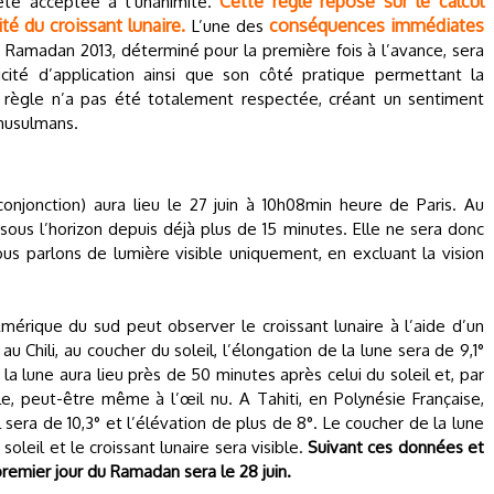
Cette règle repose sur le calcul
été acceptée à l’unanimité.
ité du croissant lunaire.
conséquences immédiates
L’une des
u Ramadan 2013, déterminé pour la première fois à l’avance, sera
icité d’application ainsi que son côté pratique permettant la
la règle n’a pas été totalement respectée, créant un sentiment
musulmans.
onjonction) aura lieu le 27 juin à 10h08min heure de Paris. Au
 sous l’horizon depuis déjà plus de 15 minutes. Elle ne sera donc
us parlons de lumière visible uniquement, en excluant la vision
mérique du sud peut observer le croissant lunaire à l’aide d’un
u Chili, au coucher du soleil, l’élongation de la lune sera de 9,1°
la lune aura lieu près de 50 minutes après celui du soleil et, par
ble, peut-être même à l’œil nu. A Tahiti, en Polynésie Française,
 sera de 10,3° et l’élévation de plus de 8°. Le coucher de la lune
oleil et le croissant lunaire sera visible.
Suivant ces données et
premier jour du Ramadan sera le 28 juin.