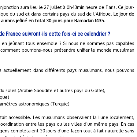
onction aura lieu le 27 juillet à 0h43min heure de Paris. Ce jour-
érique du sud et dans certains pays du sud de l’Afrique.
Le jour de
ous aurons jeûné en total 30 jours pour Ramadan 1435.
 France suivront-ils cette fois-ci ce calendrier ?
i en jeûnant tous ensemble ? Si nous ne sommes pas capables
e, comment pourrions-nous prétendre unifier le monde musulman
s actuellement dans différents pays musulmans, nous pouvons
 du soleil (Arabie Saoudite et autres pays du Golfe),
ique)
paramètres astronomiques (Turquie)
était accessible. Les musulmans observaient la Lune localement,
coordination entre les pays ou les villes d’un même pays. En cas
 gens complétaient 30 jours d’une façon tout à fait naturelle sans