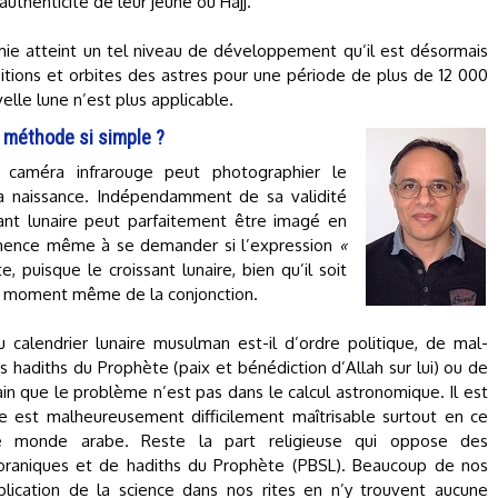
uthenticité de leur jeûne ou Hajj.
ie atteint un tel niveau de développement qu’il est désormais
sitions et orbites des astres pour une période de plus de 12 000
lle lune n’est plus applicable.
 méthode si simple ?
e caméra infrarouge peut photographier le
 naissance. Indépendamment de sa validité
nt lunaire peut parfaitement être imagé en
mmence même à se demander si l’expression
«
 puisque le croissant lunaire, bien qu’il soit
au moment même de la conjonction.
 calendrier lunaire musulman est-il d’ordre politique, de mal-
s hadiths du Prophète (paix et bénédiction d’Allah sur lui) ou de
tain que le problème n’est pas dans le calcul astronomique. Il est
ique est malheureusement difficilement maîtrisable surtout en ce
e monde arabe. Reste la part religieuse qui oppose des
oraniques et de hadiths du Prophète (PBSL). Beaucoup de nos
lication de la science dans nos rites en n’y trouvent aucune