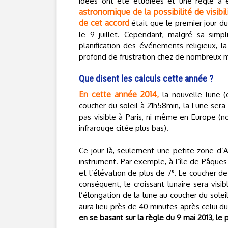
idées ont été étudiées et une règle a 
astronomique de la possibilité de visibil
de cet accord
était que le premier jour d
le 9 juillet. Cependant, malgré sa simpl
planification des événements religieux, 
profond de frustration chez de nombreux 
Que disent les calculs cette année ?
En cette année 2014,
la nouvelle lune (c
coucher du soleil à 21h58min, la Lune sera
pas visible à Paris, ni même en Europe (no
infrarouge citée plus bas).
Ce jour-là, seulement une petite zone d’A
instrument. Par exemple, à l’île de Pâques a
et l’élévation de plus de 7°. Le coucher de 
conséquent, le croissant lunaire sera visi
l’élongation de la lune au coucher du soleil
aura lieu près de 40 minutes après celui du s
en se basant sur la règle du 9 mai 2013, le 