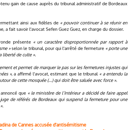
tenu gain de cause auprès du tribunal administratif de Bordeaux
ermettant ainsi aux fidèles de
« pouvoir continuer à se réunir en
e, a fait savoir l'avocat Sefen Guez Guez, en charge du dossier.
Gironde présente
« un caractère disproportionnée par rapport à
isme »
selon le tribunal, pour qui l'arrêté de fermeture
« porte une
 liberté de culte »
.
rement et permet de marquer le pas sur les fermetures injustes qui
nées »
, a affirmé l'avocat, estimant que le tribunal
« a entendu la
tour de cette mosquée (...) qui doit être saluée avec force »
.
a annoncé que
« le ministère de l’Intérieur a décidé de faire appel
u juge de référés de Bordeaux qui suspend la fermeture pour une
 »
.
Madina de Cannes accusée d'antisémitisme