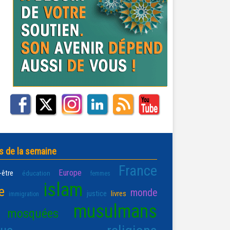
s de la semaine
France
Europe
-être
éducation
femmes
islam
e
monde
justice
livres
immigration
musulmans
mosquées