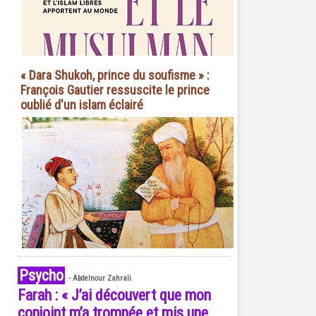
« Dara Shukoh, prince du soufisme » :
François Gautier ressuscite le prince
oublié d'un islam éclairé
Psycho
-
Abdelnour Zahrali
Farah : « J’ai découvert que mon
conjoint m’a trompée et mis une