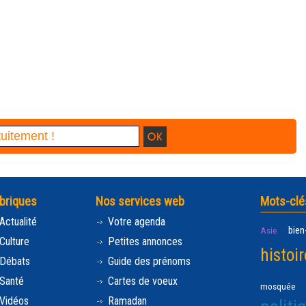
briques
Nos services web
Mots-clé
Actualité
Votre agenda
bien
Asie
Culture
Petites annonces
histoir
Débats
Guide des prénoms
Santé
Cartes de voeux
mosquée
Vidéos
Ramadan