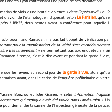
avion Londres-Lyon contredisant une partie de ses déclarations.
amadan de viols d'une brutale violence
« dans l’après-midi »
du 9
Le Parisien
et d’avion de l’islamologue indiquerait, selon
, qu’il se
upéry à 18h35, deux heures avant la conférence pour laquelle il
alibi pour Tariq Ramadan, n’a pas fait l’objet de vérification par
rtant pour la manifestation de la vérité s'est mystérieusement
aître très tardivement »
, ne permettant pas aux enquêteurs
« de
Ramadan à temps, c’est-à-dire avant et pendant la garde à vue,
la garde à vue
e que 1er février, au second jour de
, alors qu'il a
 semaines avant, dans le cadre de l'enquête préliminaire ouverte
Yassine Bouzrou et Julie Granier,
« cette information fragilise
ccusatrice qui explique avoir été violée dans l'après-midi »
. Un
 pour demander la saisine de l'Inspection générale de la justice.