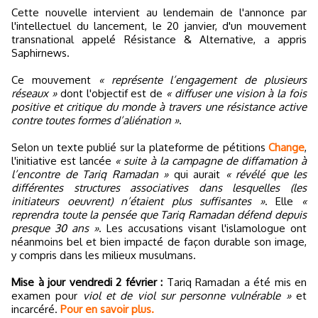
Cette nouvelle intervient au lendemain de l'annonce par
l'intellectuel du lancement, le 20 janvier, d'un mouvement
transnational appelé Résistance & Alternative, a appris
Saphirnews.
Ce mouvement
« représente l’engagement de plusieurs
réseaux »
dont l'objectif est de
« diffuser une vision à la fois
positive et critique du monde à travers une résistance active
contre toutes formes d’aliénation »
.
Selon un texte publié sur la plateforme de pétitions
Change
,
l'initiative est lancée
« suite à la campagne de diffamation à
l’encontre de Tariq Ramadan »
qui aurait
« révélé que les
différentes structures associatives dans lesquelles (les
initiateurs oeuvrent) n’étaient plus suffisantes »
. Elle
«
reprendra toute la pensée que Tariq Ramadan défend depuis
presque 30 ans »
. Les accusations visant l'islamologue ont
néanmoins bel et bien impacté de façon durable son image,
y compris dans les milieux musulmans.
Mise à jour vendredi 2 février :
Tariq Ramadan a été mis en
examen pour
viol et de viol sur personne vulnérable »
et
incarcéré.
Pour en savoir plus.