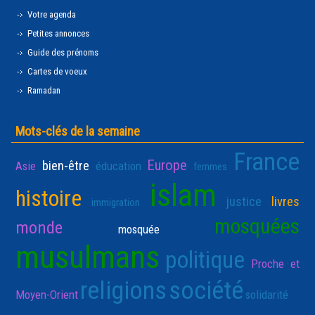
Votre agenda
Petites annonces
Guide des prénoms
Cartes de voeux
Ramadan
Mots-clés de la semaine
France
Europe
bien-être
Asie
éducation
femmes
islam
histoire
justice
livres
immigration
mosquées
monde
mosquée
musulmans
politique
Proche et
religions
société
Moyen-Orient
solidarité