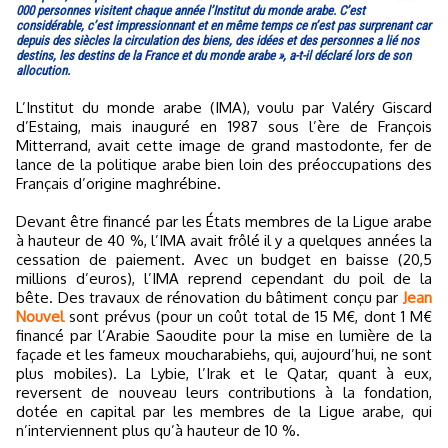
000 personnes visitent chaque année l’Institut du monde arabe. C’est
considérable, c’est impressionnant et en même temps ce n’est pas surprenant car
depuis des siècles la circulation des biens, des idées et des personnes a lié nos
destins, les destins de la France et du monde arabe », a-t-il déclaré lors de son
allocution.
L’Institut du monde arabe (IMA), voulu par Valéry Giscard
d’Estaing, mais inauguré en 1987 sous l’ère de François
Mitterrand, avait cette image de grand mastodonte, fer de
lance de la politique arabe bien loin des préoccupations des
Français d’origine maghrébine.
Devant être financé par les États membres de la Ligue arabe
à hauteur de 40 %, l’IMA avait frôlé il y a quelques années la
cessation de paiement. Avec un budget en baisse (20,5
millions d’euros), l’IMA reprend cependant du poil de la
bête. Des travaux de rénovation du bâtiment conçu par
Jean
Nouvel
sont prévus (pour un coût total de 15 M€, dont 1 M€
financé par l’Arabie Saoudite pour la mise en lumière de la
façade et les fameux moucharabiehs, qui, aujourd’hui, ne sont
plus mobiles). La Lybie, l’Irak et le Qatar, quant à eux,
reversent de nouveau leurs contributions à la fondation,
dotée en capital par les membres de la Ligue arabe, qui
n’interviennent plus qu’à hauteur de 10 %.