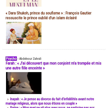
« Dara Shukoh, prince du soufisme » : François Gautier
ressuscite le prince oublié d'un islam éclairé
Psycho
-
Abdelnour Zahrali
Farah : « J’ai découvert que mon conjoint m’a trompée et mis
une autre fille enceinte »
Inayah : « Je pense au divorce du fait d’infidélités avant notre
mariage religieux, alors que nous étions en couple »
Rajiya : « Mon mari ne vit plus avec nous, ne participe pas aux