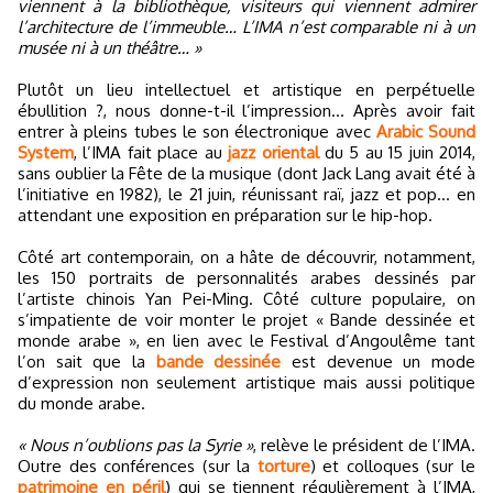
viennent à la bibliothèque, visiteurs qui viennent admirer
l’architecture de l’immeuble… L’IMA n’est comparable ni à un
musée ni à un théâtre… »
Plutôt un lieu intellectuel et artistique en perpétuelle
ébullition ?, nous donne-t-il l’impression… Après avoir fait
entrer à pleins tubes le son électronique avec
Arabic Sound
System
, l’IMA fait place au
jazz oriental
du 5 au 15 juin 2014,
sans oublier la Fête de la musique (dont Jack Lang avait été à
l’initiative en 1982), le 21 juin, réunissant raï, jazz et pop… en
attendant une exposition en préparation sur le hip-hop.
Côté art contemporain, on a hâte de découvrir, notamment,
les 150 portraits de personnalités arabes dessinés par
l’artiste chinois Yan Pei-Ming. Côté culture populaire, on
s’impatiente de voir monter le projet « Bande dessinée et
monde arabe », en lien avec le Festival d’Angoulême tant
l’on sait que la
bande dessinée
est devenue un mode
d’expression non seulement artistique mais aussi politique
du monde arabe.
« Nous n’oublions pas la Syrie »
, relève le président de l’IMA.
Outre des conférences (sur la
torture
) et colloques (sur le
patrimoine en péril
) qui se tiennent régulièrement à l’IMA,