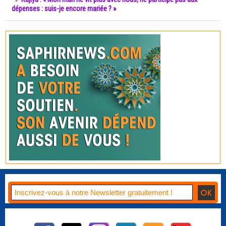
dépenses : suis-je encore mariée ? »