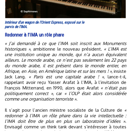
Intérieur d'un wagon de l'Orient Express, exposé sur le
parvis de l'IMA.
Redonner à l’IMA un rôle phare
« J’ai demandé à ce que l’IMA soit inscrit aux Monuments
historiques »
, ambitionne le nouveau président.
« L’IMA est
une institution unique au monde, qui n’a aucun équivalent
ailleurs. Le monde arabe, ce n’est pas seulement les 22 pays
du monde arabe, il est présent dans le monde entier, en
Afrique, en Asie, en Amérique latine et sur les mers ! »
, insiste
Jack Lang.
« Paris est une capitale arabe ! »
, lance-t-il,
rappelant avoir reçu Yasser Arafat à l’IMA, à l’invitation de
François Mitterrand, en 1990, alors que Arafat
« n’était pas
politiquement correct »
, car
« l’OLP était alors considérée
comme une organisation terroriste »
.
Il s’agit pour l’ancien ministre socialiste de la Culture de
«
redonner à l’IMA un rôle phare dans la vie intellectuelle :
l’IMA doit être de plus en plus un laboratoire d’idées »
.
Envisagé comme un think tank devant s’intéresser à toutes