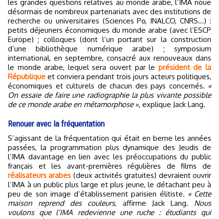
les grandes questions relatives au monde arabe, l’IMA noue
désormais de nombreux partenariats avec des institutions de
recherche ou universitaires (Sciences Po, INALCO, CNRS…) :
petits déjeuners économiques du monde arabe (avec l’ESCP
Europe) ; colloques (dont l’un portant sur la construction
d’une bibliothèque numérique arabe) ; symposium
international, en septembre, consacré aux renouveaux dans
le monde arabe, lequel sera ouvert par le
président de la
République
et conviera pendant trois jours acteurs politiques,
économiques et culturels de chacun des pays concernés.
«
On essaie de faire une radiographie la plus vivante possible
de ce monde arabe en métamorphose
», explique Jack Lang.
Renouer avec la fréquentation
S’agissant de la fréquentation qui était en berne les années
passées, la programmation plus dynamique des Jeudis de
l’IMA davantage en lien avec les préoccupations du public
français et les avant-premières régulières de films de
réalisateurs arabes
(deux activités gratuites) devraient ouvrir
l’IMA à un public plus large et plus jeune, le détachant peu à
peu de son image d’établissement parisien élitiste.
« Cette
maison reprend des couleurs
, affirme Jack Lang.
Nous
voulons que l’IMA redevienne une ruche : étudiants qui