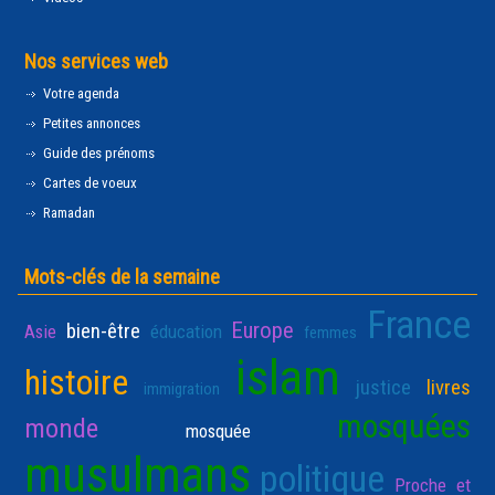
Nos services web
Votre agenda
Petites annonces
Guide des prénoms
Cartes de voeux
Ramadan
Mots-clés de la semaine
France
Europe
bien-être
Asie
éducation
femmes
islam
histoire
justice
livres
immigration
mosquées
monde
mosquée
musulmans
politique
Proche et