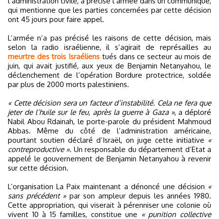
l’administration civile, a précisé l’armée dans un communiqué,
qui mentionne que les parties concernées par cette décision
ont 45 jours pour faire appel.
L’armée n’a pas précisé les raisons de cette décision, mais
selon la radio israélienne, il s’agirait de représailles au
meurtre des trois Israéliens
tués dans ce secteur au mois de
juin, qui avait justifié, aux yeux de Benjamin Netanyahou, le
déclenchement de l’opération Bordure protectrice, soldée
par plus de 2000 morts palestiniens.
« Cette décision sera un facteur d’instabilité. Cela ne fera que
jeter de l’huile sur le feu, après la guerre à Gaza »
, a déploré
Nabil Abou Rdainah, le porte-parole du président Mahmoud
Abbas. Même du côté de l’administration américaine,
pourtant soutien déclaré d’Israël, on juge cette initiative
«
contreproductive »
. Un responsable du département d’Etat a
appelé le gouvernement de Benjamin Netanyahou à revenir
sur cette décision.
L’organisation La Paix maintenant a dénoncé une décision
«
sans précédent »
par son ampleur depuis les années 1980.
Cette appropriation, qui viserait à pérenniser une colonie où
vivent 10 à 15 familles, constitue une
« punition collective