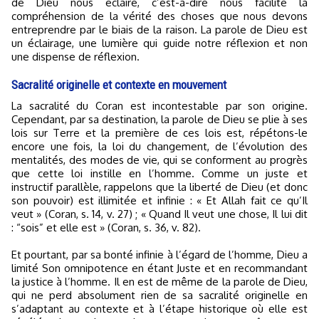
de Dieu nous éclaire, c’est-à-dire nous facilite la
compréhension de la vérité des choses que nous devons
entreprendre par le biais de la raison. La parole de Dieu est
un éclairage, une lumière qui guide notre réflexion et non
une dispense de réflexion.
Sacralité originelle et contexte en mouvement
La sacralité du Coran est incontestable par son origine.
Cependant, par sa destination, la parole de Dieu se plie à ses
lois sur Terre et la première de ces lois est, répétons-le
encore une fois, la loi du changement, de l’évolution des
mentalités, des modes de vie, qui se conforment au progrès
que cette loi instille en l’homme. Comme un juste et
instructif parallèle, rappelons que la liberté de Dieu (et donc
son pouvoir) est illimitée et infinie : « Et Allah fait ce qu’Il
veut » (Coran, s. 14, v. 27) ; « Quand Il veut une chose, Il lui dit
: “sois” et elle est » (Coran, s. 36, v. 82).
Et pourtant, par sa bonté infinie à l’égard de l’homme, Dieu a
limité Son omnipotence en étant Juste et en recommandant
la justice à l’homme. Il en est de même de la parole de Dieu,
qui ne perd absolument rien de sa sacralité originelle en
s’adaptant au contexte et à l’étape historique où elle est