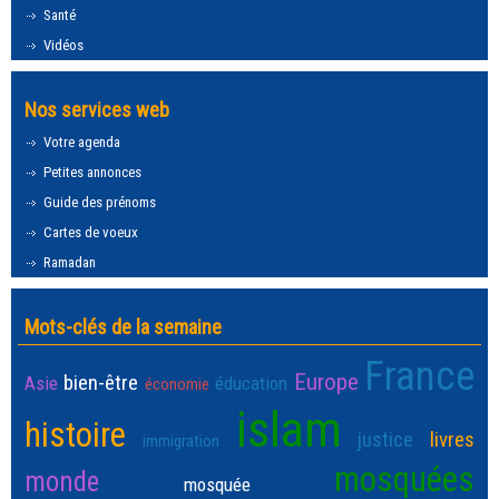
Santé
Vidéos
Nos services web
Votre agenda
Petites annonces
Guide des prénoms
Cartes de voeux
Ramadan
Mots-clés de la semaine
France
Europe
bien-être
Asie
éducation
économie
islam
histoire
justice
livres
immigration
mosquées
monde
mosquée