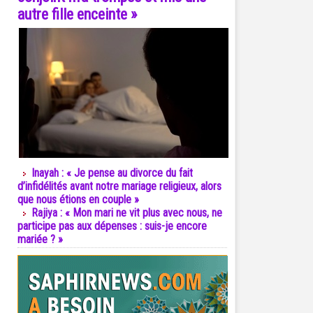
autre fille enceinte »
Inayah : « Je pense au divorce du fait
d’infidélités avant notre mariage religieux, alors
que nous étions en couple »
Rajiya : « Mon mari ne vit plus avec nous, ne
participe pas aux dépenses : suis-je encore
mariée ? »