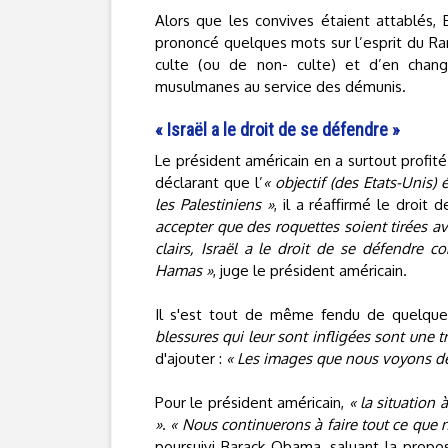
Alors que les convives étaient attablés, 
prononcé quelques mots sur l’esprit du Rama
culte (ou de non- culte) et d’en chang
musulmanes au service des démunis.
« Israël a le droit de se défendre »
Le président américain en a surtout profité
déclarant que l’
« objectif (des Etats-Unis) é
les Palestiniens »
, il a réaffirmé le droit
accepter que des roquettes soient tirées a
clairs, Israël a le droit de se défendre
Hamas »
, juge le président américain.
Il s'est tout de même fendu de quelques
blessures qui leur sont infligées sont une t
d'ajouter :
« Les images que nous voyons de 
Pour le président américain,
« la situation
»
.
« Nous continuerons à faire tout ce que n
poursuivi Barack Obama, saluant la propo