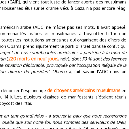
ues (CAIR), qui vient tout juste de lancer auprès des musulmans
nsibiliser les élus sur le drame vécu à Gaza, n'a pas encore réagi
n américain arabe (ADC) ne mâche pas ses mots. Il avait appelé,
 communautés arabes et musulmanes à boycotter l’iftar non
toutes les institutions américaines qui organisent des dîners de
ion Obama prend injustement le parti d’Israël dans le conflit qui
’argent de nos contribuables américains a participé à la mort de
220 morts en neuf jours
tin
(
, ndlr),
dont 70 % sont des femmes
te situation déplorable, provoquée par l'occupation illégale de la
ction directe du président Obama »
, fait savoir l'ADC dans un
de citoyens américains musulmans
n, dénoncer l’espionnage
en
u 14 juillet, plusieurs dizaines de manifestants s’étaient réunis
oycott des iftar.
 en tant qu'individus - à trouver la paix que nous recherchons
quelle que soit notre foi, nous sommes des serviteurs de Dieu,
sœurs. »
C'est de cette façon que Barack Obama a achevé son