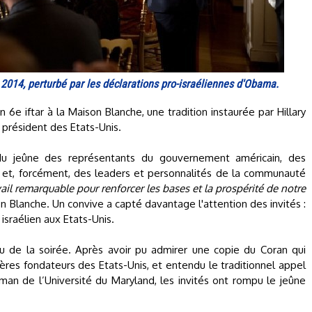
t 2014, perturbé par les déclarations pro-israéliennes d'Obama.
on 6e iftar à la Maison Blanche, une tradition instaurée par Hillary
s président des Etats-Unis.
du jeûne des représentants du gouvernement américain, des
et, forcément, des leaders et personnalités de la communauté
vail remarquable pour renforcer les bases et la prospérité de notre
son Blanche. Un convive a capté davantage l'attention des invités :
sraélien aux Etats-Unis.
çu de la soirée. Après avoir pu admirer une copie du Coran qui
ères fondateurs des Etats-Unis, et entendu le traditionnel appel
man de l’Université du Maryland, les invités ont rompu le jeûne