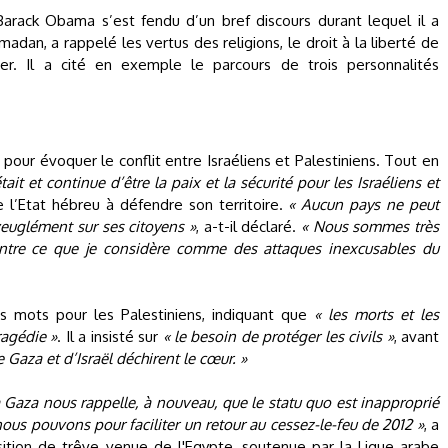
Barack Obama s’est fendu d’un bref discours durant lequel il a
dan, a rappelé les vertus des religions, le droit à la liberté de
er. Il a cité en exemple le parcours de trois personnalités
 pour évoquer le conflit entre Israéliens et Palestiniens. Tout en
tait et continue d’être la paix et la sécurité pour les Israéliens et
 de l’Etat hébreu à défendre son territoire.
« Aucun pays ne peut
veuglément sur ses citoyens »
, a-t-il déclaré.
« Nous sommes très
 contre ce que je considère comme des attaques inexcusables du
 mots pour les Palestiniens, indiquant que
« les morts et les
ragédie »
. Il a insisté sur
« le besoin de protéger les civils »
, avant
Gaza et d’Israël déchirent le cœur. »
 à Gaza nous rappelle, à nouveau, que le statu quo est inapproprié
ous pouvons pour faciliter un retour au cessez-le-feu de 2012 »
, a
sition de trêve venue de l'Egypte, soutenue par la Ligue arabe