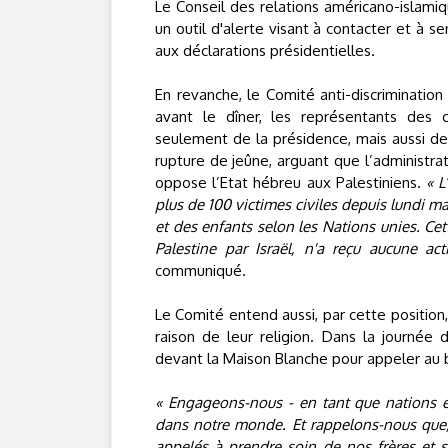
Le Conseil des relations américano-islamiq
un outil d'alerte visant à contacter et à se
aux déclarations présidentielles.
En revanche, le Comité anti-discriminatio
avant le dîner, les représentants des
seulement de la présidence, mais aussi de 
rupture de jeûne, arguant que l’administrat
oppose l’Etat hébreu aux Palestiniens.
« L
plus de 100 victimes civiles depuis lundi ma
et des enfants selon les Nations unies. Cet
Palestine par Israël, n'a reçu aucune a
communiqué.
Le Comité entend aussi, par cette positio
raison de leur religion. Dans la journée d
devant la Maison Blanche pour appeler au b
« Engageons-nous - en tant que nations et
dans notre monde. Et rappelons-nous que, 
appelés à prendre soin de nos frères et 