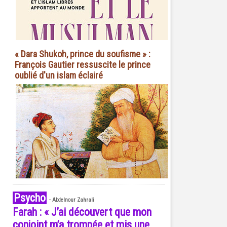
« Dara Shukoh, prince du soufisme » :
François Gautier ressuscite le prince
oublié d'un islam éclairé
Psycho
-
Abdelnour Zahrali
Farah : « J’ai découvert que mon
conjoint m’a trompée et mis une