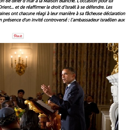
on 6e dîner d’iftar à la Maison Blanche. L’occasion pour lui
ient… et de réaffirmer le droit d’Israël à se défendre. Les
nes ont chacune réagi à leur manière à sa fâcheuse déclaration
n présence d'un invité controversé : l’ambassadeur israélien aux