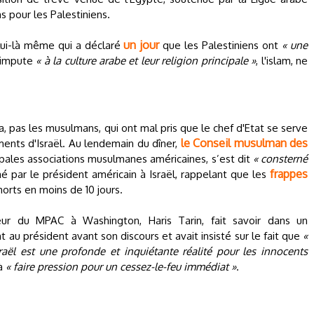
s pour les Palestiniens.
un jour
elui-là même qui a déclaré
que les Palestiniens ont
« une
 impute
« à la culture arabe et leur religion principale »
, l'islam, ne
 pas les musulmans, qui ont mal pris que le chef d'Etat se serve
le Conseil musulman des
ments d'Israël. Au lendemain du dîner,
cipales associations musulmanes américaines, s’est dit
« consterné
frappes
 par le président américain à Israël, rappelant que les
orts en moins de 10 jours.
eur du MPAC à Washington, Haris Tarin, fait savoir dans un
au président avant son discours et avait insisté sur le fait que
«
raël est une profonde et inquiétante réalité pour les innocents
 à
« faire pression pour un cessez-le-feu immédiat »
.