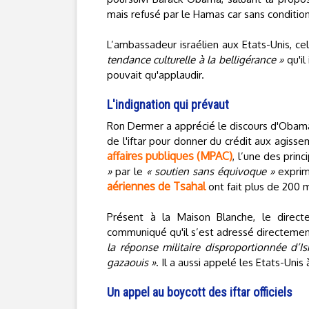
mais refusé par le Hamas car sans condition
L’ambassadeur israélien aux Etats-Unis, c
tendance culturelle à la belligérance »
qu'il
pouvait qu'applaudir.
L'indignation qui prévaut
Ron Dermer a apprécié le discours d'Obama,
de l'iftar pour donner du crédit aux agisse
affaires publiques (MPAC)
, l’une des prin
»
par le
« soutien sans équivoque »
exprimé
aériennes de Tsahal
ont fait plus de 200 m
Présent à la Maison Blanche, le direct
communiqué qu'il s’est adressé directement 
la réponse militaire disproportionnée d’Is
gazaouis »
. Il a aussi appelé les Etats-Unis
Un appel au boycott des iftar officiels