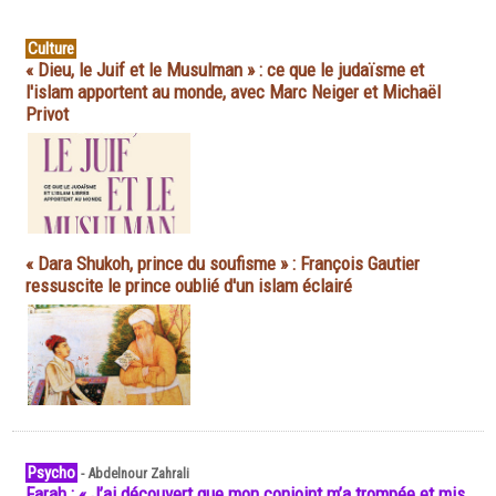
Culture
« Dieu, le Juif et le Musulman » : ce que le judaïsme et
l'islam apportent au monde, avec Marc Neiger et Michaël
Privot
« Dara Shukoh, prince du soufisme » : François Gautier
ressuscite le prince oublié d'un islam éclairé
Psycho
-
Abdelnour Zahrali
Farah : « J’ai découvert que mon conjoint m’a trompée et mis