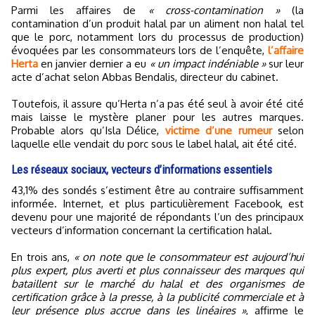
Parmi les affaires de
« cross-contamination »
(la
contamination d’un produit halal par un aliment non halal tel
que le porc, notamment lors du processus de production)
évoquées par les consommateurs lors de l’enquête,
l’affaire
Herta
en janvier dernier a eu
« un impact indéniable »
sur leur
acte d’achat selon Abbas Bendalis, directeur du cabinet.
Toutefois, il assure qu’Herta n’a pas été seul à avoir été cité
mais laisse le mystère planer pour les autres marques.
Probable alors qu’Isla Délice,
victime d’une rumeur
selon
laquelle elle vendait du porc sous le label halal, ait été cité.
Les réseaux sociaux, vecteurs d’informations essentiels
43,1% des sondés s’estiment être au contraire suffisamment
informée. Internet, et plus particulièrement Facebook, est
devenu pour une majorité de répondants l’un des principaux
vecteurs d’information concernant la certification halal.
En trois ans,
« on note que le consommateur est aujourd’hui
plus expert, plus averti et plus connaisseur des marques qui
bataillent sur le marché du halal et des organismes de
certification grâce à la presse, à la publicité commerciale et à
leur présence plus accrue dans les linéaires »
, affirme le