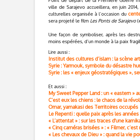
Point de départ de la Première Guerre mo
ville de Sarajevo accueillera, en juin 201
cente
culturelles organisée à l’occasion du
sera projeté le film
Les Ponts de Sarajevo
(e
Une façon de symboliser, après les destruc
moins espérées, d’un monde à la paix fragi
Lire aussi :
Institut des cultures d’islam : la scène a
Syrie : Yarmouk, symbole du désastre hum
Syrie : les « enjeux géostratégiques », s
Et aussi :
My Sweet Pepper Land : un « eastern » a
C’est eux les chiens : le chaos de la ré
Omar, yamakasi des Territoires occupés
Le Repenti : quelle paix après les années 
« L’attentat » : sur les traces d'une kamik
« Cinq caméras brisées » : « Filmer, c’est
« Les chevaux de Dieu » : quand la vie po