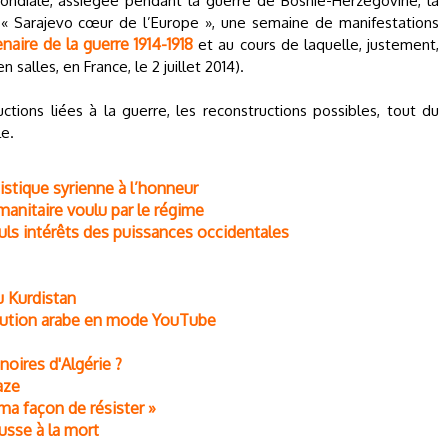
ndiale, assiégée pendant la guerre de Bosnie-Herzégovine, la
4, « Sarajevo cœur de l’Europe », une semaine de manifestations
naire de la guerre 1914-1918
et au cours de laquelle, justement,
n salles, en France, le 2 juillet 2014).
tions liées à la guerre, les reconstructions possibles, tout du
le.
rtistique syrienne à l’honneur
anitaire voulu par le régime
euls intérêts des puissances occidentales
u Kurdistan
volution arabe en mode YouTube
noires d'Algérie ?
aze
 ma façon de résister »
usse à la mort