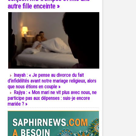
autre fille enceinte »
Inayah : « Je pense au divorce du fait
d’infidélités avant notre mariage religieux, alors
que nous étions en couple »
Rajiya : « Mon mari ne vit plus avec nous, ne
participe pas aux dépenses : suis-je encore
mariée ? »