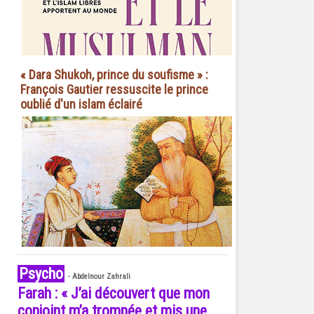
« Dara Shukoh, prince du soufisme » :
François Gautier ressuscite le prince
oublié d'un islam éclairé
Psycho
-
Abdelnour Zahrali
Farah : « J’ai découvert que mon
conjoint m’a trompée et mis une