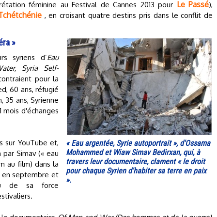
Le Passé
prétation féminine au Festival de Cannes 2013 pour
),
 Tchétchénie
, en croisant quatre destins pris dans le conflit de
éra »
rs syriens d’
Eau
ater, Syria Self-
contraient pour la
, 60 ans, réfugié
, 35 ans, Syrienne
11 mois d'échanges
es sur YouTube et,
« Eau argentée, Syrie autoportrait », d'Ossama
Mohammed et Wiaw Simav Bedirxan, qui, à
n par Simav (« eau
travers leur documentaire, clament « le droit
m au film) dans la
pour chaque Syrien d'habiter sa terre en paix
te en septembre et
».
u de sa force
tivaliers.