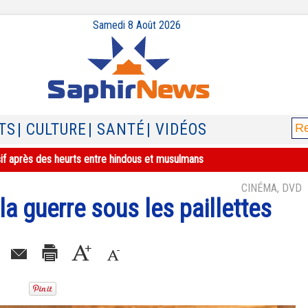
Samedi 8 Août 2026
TS
| CULTURE
| SANTÉ
| VIDÉOS
ée six mois par la préfecture, la justice saisie
CINÉMA, DVD
la guerre sous les paillettes