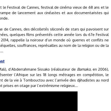
et le Festival de Cannes, festival de cinéma vieux de 68 ans et le
e rampe de lancement aux cinéastes et aux documentaristes qui
monde.
ge de Cannes, des décolletés siliconés de stars qui pavoisent sur
mées, quelques films présentés cette année lors du 67e Festival
2014, rappelle la noirceur d’un monde où guerres et conflits ne
équelles, souffrances, représailles au nom de la religion ou de la
)…
ent
ali), d’Abderrahmane Sissako (réalisateur de
Bamako
, en 2006),
résenter l’Afrique sur les 18 longs métrages en compétition, le
nt de la vie à Tombouctou avec l’arrivée des djihadistes au nord
ont prises en otage par l’extrémisme religieux…