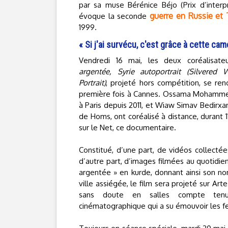
par sa muse Bérénice Béjo (Prix d’inter
guerre en Russie et
évoque la seconde
1999.
« Si j'ai survécu, c'est grâce à cette cam
Vendredi 16 mai, les deux coréalisateu
argentée, Syrie autoportrait (Silvered W
Portrait)
, projeté hors compétition, se ren
première fois à Cannes. Ossama Mohammed
à Paris depuis 2011, et Wiaw Simav Bedirxan
de Homs, ont coréalisé à distance, durant 
sur le Net, ce documentaire.
Constitué, d’une part, de vidéos collecté
d’autre part, d’images filmées au quotidie
argentée » en kurde, donnant ainsi son no
ville assiégée, le film sera projeté sur Ar
sans doute en salles compte ten
cinématographique qui a su émouvoir les fes