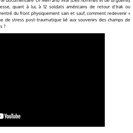
, le documentaire
Of Men and War (Des hommes et de la guerre)
,
esse, quant à lui, à 12 soldats américains de retour d’Irak ou
rentré du front physiquement sain et sauf, comment redevenir «
e de stress post-traumatique lié aux souvenirs des champs de
s ?