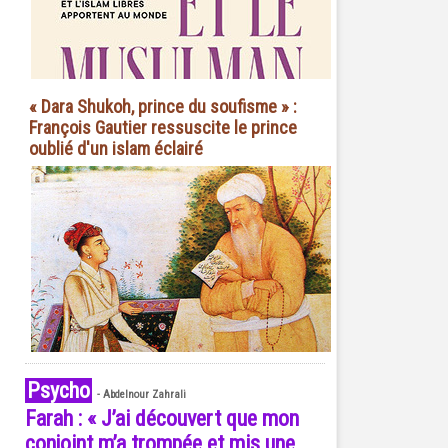
« Dara Shukoh, prince du soufisme » :
François Gautier ressuscite le prince
oublié d'un islam éclairé
Psycho
-
Abdelnour Zahrali
Farah : « J’ai découvert que mon
conjoint m’a trompée et mis une