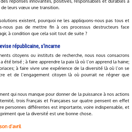
 des réponses innovantes, positives, responsables et durables à
 de leurs vœux une transition.
 solutions existent, pourquoi ne les appliquons-nous pas tous et
-nous pas de mettre fin à ces processus destructeurs face
r, à condition que cela soit tout de suite ?
devise républicaine, s’incarne
ments citoyens ou instituts de recherche, nous nous consacrons
a été brisé ; à faire apprendre la paix là où l’on apprend la haine;
oriaces; à faire vivre une expérience de la diversité là où l’on se
utre et de l’engagement citoyen là où pourrait ne régner que
 ciment qui nous manque pour donner de la puissance à nos actions
ternité, trois Français et Françaises sur quatre pensent en effet
tre personnes différentes est importante, voire indispensable, et
priment que la diversité est une bonne chose.
son d’avril