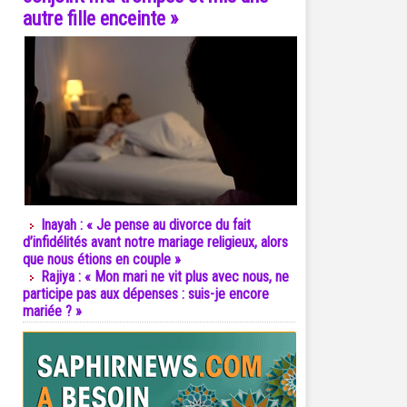
autre fille enceinte »
Inayah : « Je pense au divorce du fait
d’infidélités avant notre mariage religieux, alors
que nous étions en couple »
Rajiya : « Mon mari ne vit plus avec nous, ne
participe pas aux dépenses : suis-je encore
mariée ? »