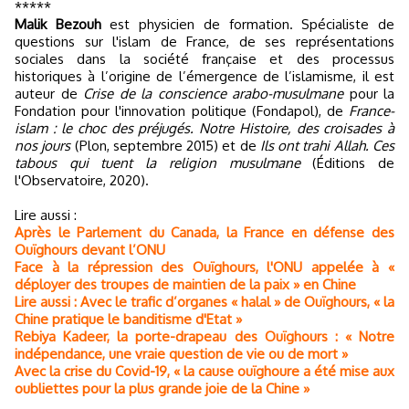
*****
Malik Bezouh
est physicien de formation. Spécialiste de
questions sur l'islam de France, de ses représentations
sociales dans la société française et des processus
historiques à l’origine de l’émergence de l’islamisme, il est
auteur de
Crise de la conscience arabo-musulmane
pour la
Fondation pour l'innovation politique (Fondapol), de
France-
islam : le choc des préjugés. Notre Histoire, des croisades à
nos jours
(Plon, septembre 2015) et de
Ils ont trahi Allah. Ces
tabous qui tuent la religion musulmane
(Éditions de
l'Observatoire, 2020).
Lire aussi :
Après le Parlement du Canada, la France en défense des
Ouïghours devant l’ONU
Face à la répression des Ouïghours, l'ONU appelée à «
déployer des troupes de maintien de la paix » en Chine
Lire aussi : Avec le trafic d’organes « halal » de Ouïghours, « la
Chine pratique le banditisme d'Etat »
Rebiya Kadeer, la porte-drapeau des Ouïghours : « Notre
indépendance, une vraie question de vie ou de mort »
Avec la crise du Covid-19, « la cause ouïghoure a été mise aux
oubliettes pour la plus grande joie de la Chine »