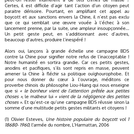
Certes, il est difficile d’agir tant l’action d’un citoyen peut
paraitre dérisoire. Pourtant, en amplifiant cet appel au
boycott et aux sanctions envers la Chine, il n’est pas exclu
que ce qui semblait une œuvre vouée à l’échec à son
lancement prenne, par la suite, une ampleur insoupçonnée…
Un petit geste peut, en s’additionnant avec d’autres,
beaucoup d’autres, produire l’inespéré !
Alors oui, lançons à grande échelle une campagne BDS
contre la Chine pour signifier notre refus de l’inacceptable !
Notre humanité en sortira grandie. Car ces petits gestes,
anodins et pacifiques, s’ils sont repris en masse, peuvent
amener la Chine à fléchir sa politique ouïghourophobe. Et
pour nous donner du cœur à l’ouvrage, méditons ce
proverbe chinois du philosophe Liou-Hiang qui nous enseigne
que si
« le bonheur vient de l'attention prêtée aux petites
choses »
, le malheur lui
« vient de la négligence des petites
choses »
. Et qu’est-ce qu’une campagne BDS réussie sinon la
somme d’une multitude petits gestes militants et citoyens !
(1) Olivier Esteves,
Une histoire populaire du boycott vol 1
18680- 1960
, l'armée du nombre, L’Harmattan, 2006