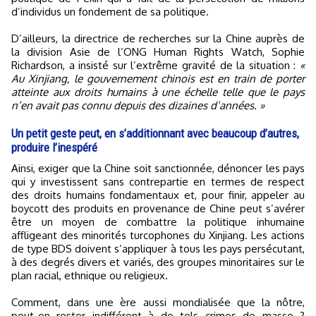
d’individus un fondement de sa politique.
D’ailleurs, la directrice de recherches sur la Chine auprès de
la division Asie de l’ONG Human Rights Watch, Sophie
Richardson, a insisté sur l’extrême gravité de la situation :
«
Au Xinjiang, le gouvernement chinois est en train de porter
atteinte aux droits humains à une échelle telle que le pays
n’en avait pas connu depuis des dizaines d’années. »
Un petit geste peut, en s’additionnant avec beaucoup d’autres,
produire l’inespéré
Ainsi, exiger que la Chine soit sanctionnée, dénoncer les pays
qui y investissent sans contrepartie en termes de respect
des droits humains fondamentaux et, pour finir, appeler au
boycott des produits en provenance de Chine peut s’avérer
être un moyen de combattre la politique inhumaine
affligeant des minorités turcophones du Xinjiang. Les actions
de type BDS doivent s’appliquer à tous les pays persécutant,
à des degrés divers et variés, des groupes minoritaires sur le
plan racial, ethnique ou religieux.
Comment, dans une ère aussi mondialisée que la nôtre,
peut-on rester indifférent à de tels crimes de masse ?