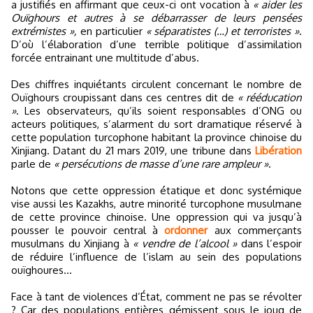
a justifiés en affirmant que ceux-ci ont vocation à
« aider les
Ouïghours et autres à se débarrasser de leurs pensées
extrémistes »,
en particulier
« séparatistes (…) et terroristes ».
D’où l’élaboration d’une terrible politique d’assimilation
forcée entrainant une multitude d’abus.
Des chiffres inquiétants circulent concernant le nombre de
Ouïghours croupissant dans ces centres dit de
« rééducation
»
. Les observateurs, qu’ils soient responsables d’ONG ou
acteurs politiques, s’alarment du sort dramatique réservé à
cette population turcophone habitant la province chinoise du
Xinjiang. Datant du 21 mars 2019, une tribune dans
Libération
parle de
« persécutions de masse d’une rare ampleur »
.
Notons que cette oppression étatique et donc systémique
vise aussi les Kazakhs, autre minorité turcophone musulmane
de cette province chinoise. Une oppression qui va jusqu’à
pousser le pouvoir central à
ordonner
aux commerçants
musulmans du Xinjiang à
« vendre de l’alcool »
dans l’espoir
de réduire l’influence de l’islam au sein des populations
ouïghoures…
Face à tant de violences d’État, comment ne pas se révolter
? Car des populations entières gémissent sous le joug de