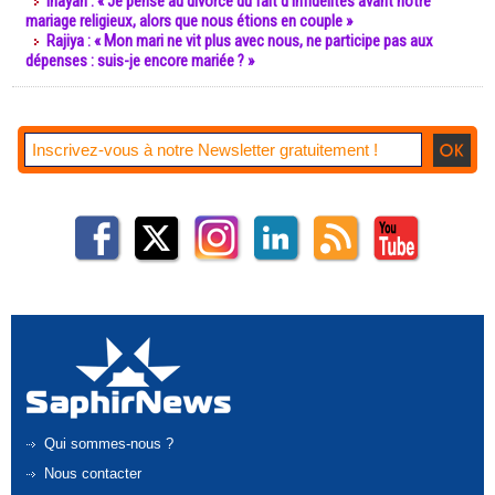
Inayah : « Je pense au divorce du fait d’infidélités avant notre
mariage religieux, alors que nous étions en couple »
Rajiya : « Mon mari ne vit plus avec nous, ne participe pas aux
dépenses : suis-je encore mariée ? »
Qui sommes-nous ?
Nous contacter