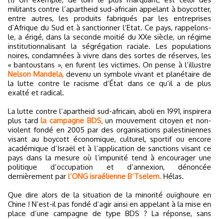
militants contre l’apartheid sud-africain appelant à boycotter,
entre autres, les produits fabriqués par les entreprises
d’Afrique du Sud et à sanctionner l’Etat. Ce pays, rappelons-
le, a érigé, dans la seconde moitié du XXe siècle, un régime
institutionnalisant la ségrégation raciale. Les populations
noires, condamnées à vivre dans des sortes de réserves, les
« bantoustans », en furent les victimes. On pense à l’illustre
Nelson Mandela,
devenu un symbole vivant et planétaire de
la lutte contre le racisme d’État dans ce qu’il a de plus
exalté et radical.
La lutte contre l’apartheid sud-africain, aboli en 1991, inspirera
plus tard
la campagne BDS,
un mouvement citoyen et non-
violent fondé en 2005 par des organisations palestiniennes
visant au boycott économique, culturel, sportif ou encore
académique d’Israël et à l’application de sanctions visant ce
pays dans la mesure où l’impunité tend à encourager une
politique d’occupation et d’annexion, dénoncée
dernièrement par
l’ONG israélienne B’Tselem.
Hélas.
Que dire alors de la situation de la minorité ouïghoure en
Chine ! N’est-il pas fondé d’agir ainsi en appelant à la mise en
place d’une campagne de type BDS ? La réponse, sans