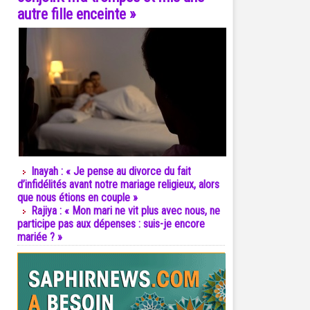
autre fille enceinte »
Inayah : « Je pense au divorce du fait
d’infidélités avant notre mariage religieux, alors
que nous étions en couple »
Rajiya : « Mon mari ne vit plus avec nous, ne
participe pas aux dépenses : suis-je encore
mariée ? »