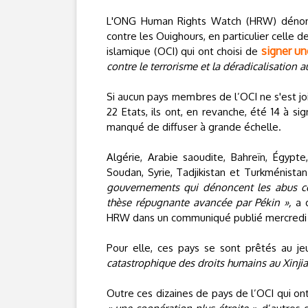
L'ONG Human Rights Watch (HRW) dénonce
contre les Ouighours, en particulier celle 
signer un
islamique (OCI) qui ont choisi de
contre le terrorisme et la déradicalisation a
Si aucun pays membres de l’OCI ne s'est jo
22 Etats, ils ont, en revanche, été 14 à si
manqué de diffuser à grande échelle.
Algérie, Arabie saoudite, Bahreïn, Égypte
Soudan, Syrie, Tadjikistan et Turkménistan
gouvernements qui dénoncent les abus con
thèse répugnante avancée par Pékin »,
a d
HRW dans un communiqué publié mercredi 17
Pour elle, ces pays se sont prêtés au j
catastrophique des droits humains au Xinjia
Outre ces dizaines de pays de l’OCI qui on