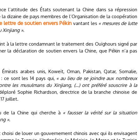
 l’attitude des États soutenant la Chine dans sa répression
de la dizaine de pays membres de l’Organisation de la coopération
e lettre de soutien envers Pékin
vantant les
« mesures de lutte
u Xinjiang »
.
int à la lettre condamnant le traitement des Ouïghours signé par
gner la déclaration de soutien envers la Chine, que Pékin n’a pas
, Émirats arabes unis, Koweït, Oman, Pakistan, Qatar, Somalie,
 : ce sont les 14 pays qui,
« au lieu de se joindre aux nombreux
tre les musulmans du Xinjiang, (…) ont préféré souscrire à la
éploré Sophie Richardson, directrice de la branche chinoise de
 juillet.
eu de la Chine qui cherche à
« fausser la vérité sur la situation
ng ».
t choisi de louer un gouvernement chinois avec qui ils envisagent