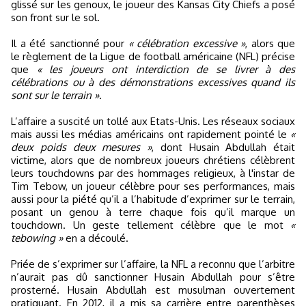
glissé sur les genoux, le joueur des Kansas City Chiefs a posé
son front sur le sol.
Il a été sanctionné pour
« célébration excessive »
, alors que
le règlement de la Ligue de football américaine (NFL) précise
que
« les joueurs ont interdiction de se livrer à des
célébrations ou à des démonstrations excessives quand ils
sont sur le terrain »
.
L’affaire a suscité un tollé aux Etats-Unis. Les réseaux sociaux
mais aussi les médias américains ont rapidement pointé le
«
deux poids deux mesures »
, dont Husain Abdullah était
victime, alors que de nombreux joueurs chrétiens célèbrent
leurs touchdowns par des hommages religieux, à l'instar de
Tim Tebow, un joueur célèbre pour ses performances, mais
aussi pour la piété qu’il a l’habitude d’exprimer sur le terrain,
posant un genou à terre chaque fois qu’il marque un
touchdown. Un geste tellement célèbre que le mot
«
tebowing »
en a découlé.
Priée de s’exprimer sur l’affaire, la NFL a reconnu que l’arbitre
n’aurait pas dû sanctionner Husain Abdullah pour s’être
prosterné. Husain Abdullah est musulman ouvertement
pratiquant. En 2012, il a mis sa carrière entre parenthèses