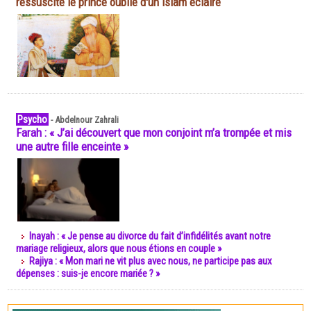
ressuscite le prince oublié d'un islam éclairé
Psycho
-
Abdelnour Zahrali
Farah : « J’ai découvert que mon conjoint m’a trompée et mis
une autre fille enceinte »
Inayah : « Je pense au divorce du fait d’infidélités avant notre
mariage religieux, alors que nous étions en couple »
Rajiya : « Mon mari ne vit plus avec nous, ne participe pas aux
dépenses : suis-je encore mariée ? »