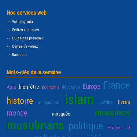
Nos services web
Votre agenda
Petites annonces
Guide des prénoms
Cartes de voeux
Ramadan
Mots-clés de la semaine
France
Europe
bien-être
Asie
économie
éducation
islam
histoire
livres
justice
immigration
mosquées
monde
mosquée
musulmans
politique
Proche et