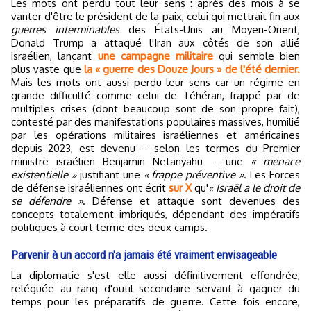
Les mots ont perdu tout leur sens : après des mois à se
vanter d'être le président de la paix, celui qui mettrait fin aux
guerres interminables
des États-Unis au Moyen-Orient,
Donald Trump a attaqué l'Iran aux côtés de son allié
israélien, lançant
une campagne militaire
qui semble bien
plus vaste que
la « guerre des Douze Jours » de l'été dernier.
Mais les mots ont aussi perdu leur sens car un régime en
grande difficulté comme celui de Téhéran, frappé par de
multiples crises (dont beaucoup sont de son propre fait),
contesté par des manifestations populaires massives, humilié
par les opérations militaires israéliennes et américaines
depuis 2023, est devenu – selon les termes du Premier
ministre israélien Benjamin Netanyahu – une
« menace
existentielle »
justifiant une
« frappe préventive »
. Les Forces
de défense israéliennes ont écrit
sur X
qu'
« Israël a le droit de
se défendre »
. Défense et attaque sont devenues des
concepts totalement imbriqués, dépendant des impératifs
politiques à court terme des deux camps.
Parvenir à un accord n'a jamais été vraiment envisageable
La diplomatie s'est elle aussi définitivement effondrée,
reléguée au rang d'outil secondaire servant à gagner du
temps pour les préparatifs de guerre. Cette fois encore,