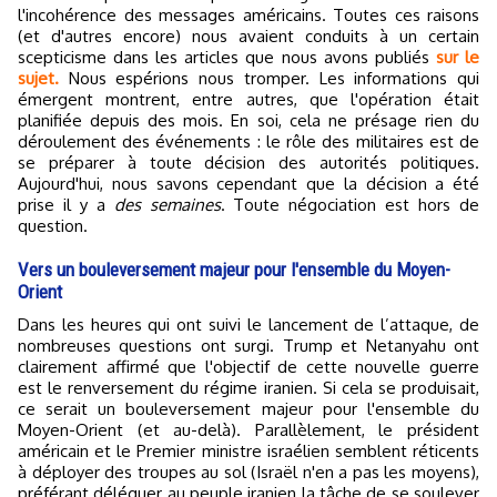
l'incohérence des messages américains. Toutes ces raisons
(et d'autres encore) nous avaient conduits à un certain
scepticisme dans les articles que nous avons publiés
sur le
sujet.
Nous espérions nous tromper. Les informations qui
émergent montrent, entre autres, que l'opération était
planifiée depuis des mois. En soi, cela ne présage rien du
déroulement des événements : le rôle des militaires est de
se préparer à toute décision des autorités politiques.
Aujourd'hui, nous savons cependant que la décision a été
prise il y a
des semaines
. Toute négociation est hors de
question.
Vers un bouleversement majeur pour l'ensemble du Moyen-
Orient
Dans les heures qui ont suivi le lancement de l’attaque, de
nombreuses questions ont surgi. Trump et Netanyahu ont
clairement affirmé que l'objectif de cette nouvelle guerre
est le renversement du régime iranien. Si cela se produisait,
ce serait un bouleversement majeur pour l'ensemble du
Moyen-Orient (et au-delà). Parallèlement, le président
américain et le Premier ministre israélien semblent réticents
à déployer des troupes au sol (Israël n'en a pas les moyens),
préférant déléguer au peuple iranien la tâche de se soulever