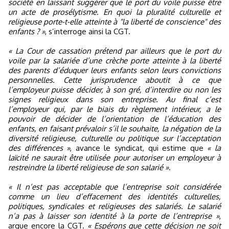
société en laissant suggérer que le port du voile puisse être
un acte de prosélytisme. En quoi la pluralité culturelle et
religieuse porte-t-elle atteinte à "la liberté de conscience" des
enfants ? »
, s’interroge ainsi la CGT.
« La Cour de cassation prétend par ailleurs que le port du
voile par la salariée d’une crèche porte atteinte à la liberté
des parents d’éduquer leurs enfants selon leurs convictions
personnelles. Cette jurisprudence aboutit à ce que
l’employeur puisse décider, à son gré, d’interdire ou non les
signes religieux dans son entreprise. Au final c’est
l’employeur qui, par le biais du règlement intérieur, a le
pouvoir de décider de l’orientation de l’éducation des
enfants, en faisant prévaloir s’il le souhaite, la négation de la
diversité religieuse, culturelle ou politique sur l’acceptation
des différences »
, avance le syndicat, qui estime que
« la
laïcité ne saurait être utilisée pour autoriser un employeur à
restreindre la liberté religieuse de son salarié »
.
« Il n’est pas acceptable que l’entreprise soit considérée
comme un lieu d’effacement des identités culturelles,
politiques, syndicales et religieuses des salariés. Le salarié
n’a pas à laisser son identité à la porte de l’entreprise »
,
argue encore la CGT.
« Espérons que cette décision ne soit