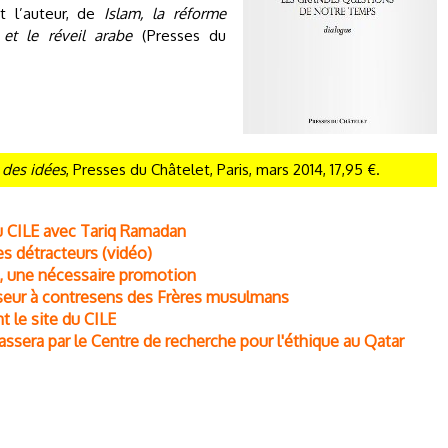
t l’auteur, de
Islam, la réforme
 et le réveil arabe
(Presses du
 des idées
, Presses du Châtelet, Paris, mars 2014, 17,95 €.
u CILE avec Tariq Ramadan
es détracteurs (vidéo)
lle, une nécessaire promotion
seur à contresens des Frères musulmans
t le site du CILE
assera par le Centre de recherche pour l'éthique au Qatar