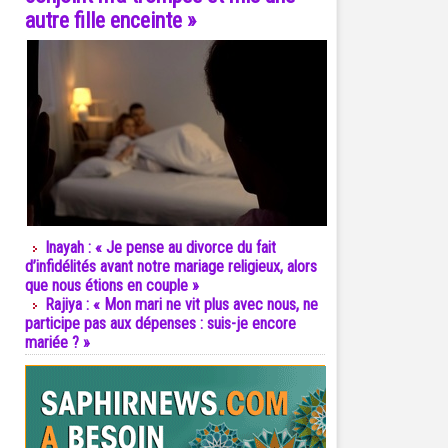
autre fille enceinte »
Inayah : « Je pense au divorce du fait
d’infidélités avant notre mariage religieux, alors
que nous étions en couple »
Rajiya : « Mon mari ne vit plus avec nous, ne
participe pas aux dépenses : suis-je encore
mariée ? »