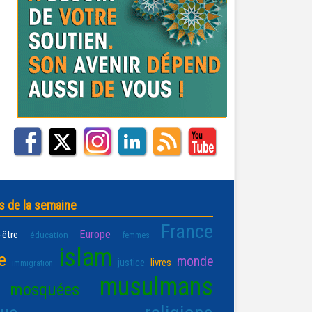
s de la semaine
France
Europe
-être
éducation
femmes
islam
e
monde
justice
livres
immigration
musulmans
mosquées