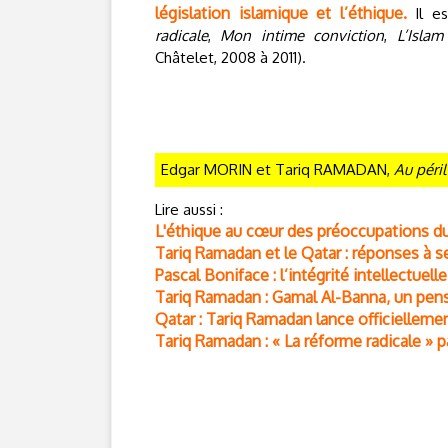
législation islamique et l’éthique.
Il es
radicale
,
Mon intime conviction
,
L’Islam
Châtelet, 2008 à 2011).
Edgar MORIN et Tariq RAMADAN,
Au péril
Lire aussi :
L'éthique au cœur des préoccupations d
Tariq Ramadan et le Qatar : réponses à s
Pascal Boniface : l’intégrité intellectue
Tariq Ramadan : Gamal Al-Banna, un pen
Qatar : Tariq Ramadan lance officiellemen
Tariq Ramadan : « La réforme radicale » p