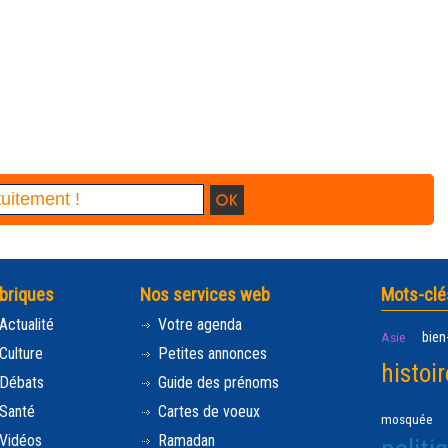
briques
Nos services web
Mots-clé
Actualité
Votre agenda
bien
Asie
Culture
Petites annonces
histoir
Débats
Guide des prénoms
Santé
Cartes de voeux
mosquée
Vidéos
Ramadan