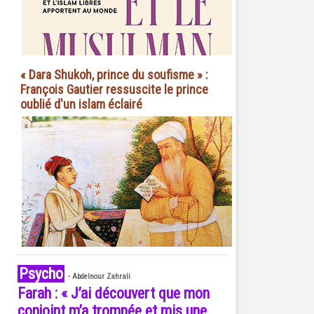
« Dara Shukoh, prince du soufisme » :
François Gautier ressuscite le prince
oublié d'un islam éclairé
Psycho
-
Abdelnour Zahrali
Farah : « J’ai découvert que mon
conjoint m’a trompée et mis une