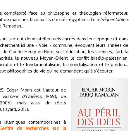
a complexité face au philosophe et théologien réformateur.
t de marranes face au fils d’exilés égyptiens. Le
« fréquentable »
q Ramadan…
 sont surtout deux intellectuels ancrés dans leur époque et dans
i cherchent ici une « Voie » commune, évoquent leurs années de
de Claude-Henry du Bord, sur l’éducation, les sciences, l’art, la
rités, le nouveau Moyen-Orient, le conflit israélo-palestinien,
ocratie et le fondamentalisme, la mondialisation et le pardon…
eux philosophies de vie qui ne demandent qu’à s’écouter.
S, Edgar Morin est l’auteur de
 Rumeur d’Orléans
, 1969), de
1-2006), mais aussi de récits
,
Fayard, 2013).
s islamiques contemporaines à
Centre de recherches sur la