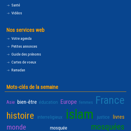
Santé
Vidéos
Nos services web
Votre agenda
Petites annonces
Guide des prénoms
Cartes de voeux
Ramadan
Mots-clés de la semaine
France
Europe
bien-être
Asie
éducation
femmes
islam
histoire
livres
interreligieux
justice
mosquées
monde
mosquée