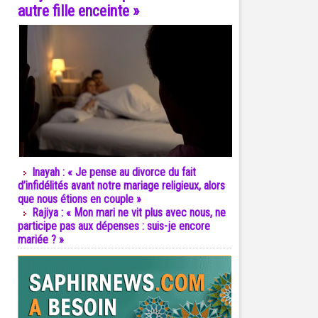
autre fille enceinte »
Inayah : « Je pense au divorce du fait
d’infidélités avant notre mariage religieux, alors
que nous étions en couple »
Rajiya : « Mon mari ne vit plus avec nous, ne
participe pas aux dépenses : suis-je encore
mariée ? »