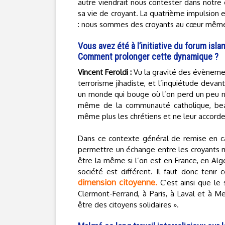
autre viendrait nous contester dans notre c
sa vie de croyant. La quatrième impulsion
: nous sommes des croyants au cœur même d
Vous avez été à l’initiative du forum isl
Comment prolonger cette dynamique ?
Vincent Feroldi :
Vu la gravité des évènement
terrorisme jihadiste, et l’inquiétude deva
un monde qui bouge où l’on perd un peu nos
même de la communauté catholique, beau
même plus les chrétiens et ne leur accorde
Dans ce contexte général de remise en ca
permettre un échange entre les croyants m
être la même si l’on est en France, en Al
société est différent. Il faut donc teni
dimension citoyenne.
C’est ainsi que le 
Clermont-Ferrand, à Paris, à Laval et à 
être des citoyens solidaires ».