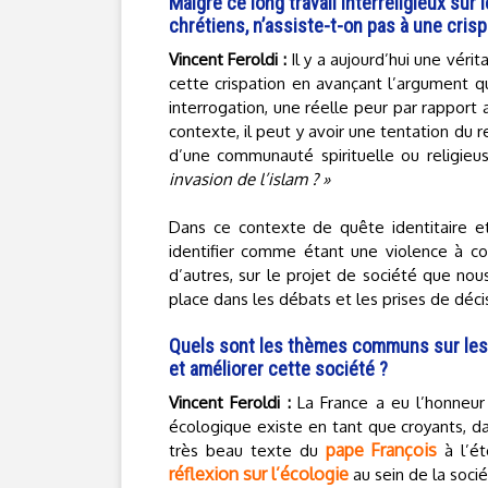
Malgré ce long travail interreligieux sur
chrétiens, n’assiste-t-on pas à une crisp
Vincent Feroldi :
Il y a aujourd’hui une vérita
cette crispation en avançant l’argument qu
interrogation, une réelle peur par rapport
contexte, il peut y avoir une tentation du
d’une communauté spirituelle ou religieu
invasion de l’islam ? »
Dans ce contexte de quête identitaire et
identifier comme étant une violence à con
d’autres, sur le projet de société que no
place dans les débats et les prises de déci
Quels sont les thèmes communs sur lesq
et améliorer cette société ?
Vincent Feroldi :
La France a eu l’honneur 
écologique existe en tant que croyants, 
pape François
très beau texte du
à l’ét
réflexion sur l’écologie
au sein de la socié