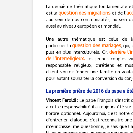
La deuxième thématique fondamentale et 
question des migrations
acc
est la
et de l’
: au sein de nos communautés, au sein d
aussi au niveau européen et mondial.
Une autre thématique est celle de la
question des mariages
particulier la
, qui,
derrière l’i
plus en plus interculturels. Or,
de l’interreligieux.
Les jeunes couples vi
responsable religieux, chrétiens et mu
disent vouloir fonder une famille en voul
pour autant souhaiter la conversion du conjo
La première prière de 2016 du pape a été
Vincent Feroldi :
Le pape François s’inscrit 
à cette responsabilité il a toujours été sur
l’ordre optionnel. Aujourd’hui, c’est notre 
d’entrer en dialogue, c’est reconnaitre une v
m’enrichisse, me questionne, je sais que l
là, nous entrons dans un chemin nouveau et