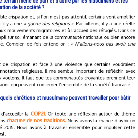
 le terrain mené de part et d’autre par les musulmans et les
ation de la société ?
ble crispation et, si l’on n’est pas attentif, certains vont amplifier
’il y a une
« guerre des religions »
. Par ailleurs, il y a une réelle
 aux mouvements migratoires et à l’accueil des réfugiés. Dans ce
 repli sur soi, émanant de la communauté nationale ou bien encore
se. Combien de fois entend-on :
« N’allons-nous pas avoir une
 de crispation et face à une violence que certains voudraient
notation religieuse, il me semble important de réfléchir, avec
us voulons. Il faut que les communautés croyantes prennent leur
sions qui peuvent concerner l’ensemble de la société française.
uels chrétiens et musulmans peuvent travailler pour bâtir
COP21.
d’accueillir la
Or toute une réflexion autour du thème
chacune de nos traditions.
dans
Nous avons la chance d’avoir un
é 2015. Nous avons à travailler ensemble pour impulser cette
té.