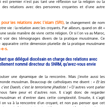
ui est premier n’est pas tant une réflexion sur la religion ou la
e des relations avec des personnes croyantes et d’une autre
pour les relations avec l’islam (SRI),
le changement de nom
e vie : la relation avec les croyants. Par ailleurs, quand on dit «
une seule manière de vivre cette religion. Or si l’on va au Maroc,
eut voir des témoignages divers de la pratique musulmane. Ce
apparaitre cette dimension plurielle de la pratique musulmane
-e-s.
tant que délégué diocésain en charge des relations avec
uvellement nommé directeur du SNRM, qu’avez-vous envie
mpulser une dynamique de la rencontre. Mais j’invite aussi les
u monde musulman. Beaucoup de catholiques me disent :
« Et les
, c’est Daesh, c’est le terrorisme jihadiste ! »
D’autres vont parler
nous faire peur et d’autres non. Il s’agit donc de regarder
sulman et d’entrer dans cette complexité. Ensuite, il s’agit
d on va à la rencontre d’un croyant, et non pas penser que cet