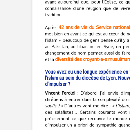
avant aujourd’hui que, pour l’Église, ce q
connaissance d’une religion que de vivr
tradition.
42 ans de vie du Service national 
Après
met bien en avant ce qui est au cœur de notr
l’islam », beaucoup de gens pense qu’il y a 
au Pakistan, au Liban ou en Syrie, on p
changement de nom permet aussi de faire 
diversité des croyant-e-s musulman
et la
Vous avez eu une longue expérience en 
l’islam au sein du diocèse de Lyon. No
d’impulser ?
Vincent Feroldi :
D’abord, j’ai envie d’i
chrétiens à entrer dans la complexité d
soufis ? »
D’autres vont me dire :
« L’islam
des salafistes… Certains courants vont 
précisément ce que recouvre le monde mu
d’impulser un a-priori de sympathie quan