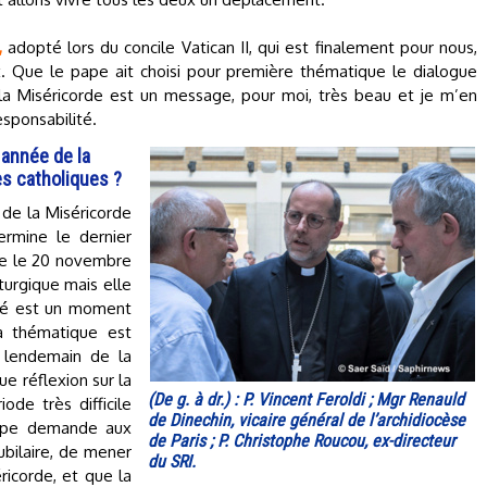
,
adopté lors du concile Vatican II, qui est finalement pour nous,
eux. Que le pape ait choisi pour première thématique le dialogue
e la Miséricorde est un message, pour moi, très beau et je m’en
esponsabilité.
 année de la
les catholiques ?
de la Miséricorde
rmine le dernier
ve le 20 novembre
iturgique mais elle
bilé est un moment
la thématique est
u lendemain de la
ue réflexion sur la
(De g. à dr.) : P. Vincent Feroldi ; Mgr Renauld
ode très difficile
de Dinechin, vicaire général de l’archidiocèse
pape demande aux
de Paris ; P. Christophe Roucou, ex-directeur
ubilaire, de mener
du SRI.
ricorde, et que la