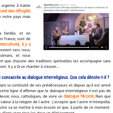
urgente à traiter
ueil des réfugiés
e notre pays mais
 famille, et en
 en France, sont de
nterculturel, il y a
ennent vers nous,
sulmans, et nous
ant que chacune des traditions spirituelles les accompagne sans
int. Il y a là un chantier à creuser…
 consacrée au dialogue interreligieux. Que cela dénote-t-il ?
dans la continuité de ses prédécesseurs et depuis qu’il est arrivé
 cette ligne d’affirmer que le dialogue interreligieux n’est pas de
dialogue fécond.
devoir, nous, catholiques, de vivre un
Rien que
aleur à la religion de l’autre : j’accepte que l’autre m’interpelle,
’autre va se mettre à mon écoute et que, à partir de ce moment-
 allons vivre tous les deux un déplacement.