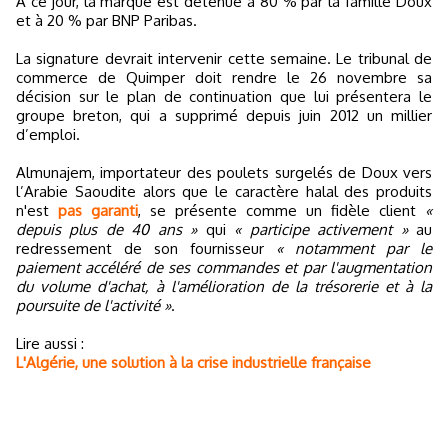
A ce jour, la marque est détenue à 80 % par la famille Doux
et à 20 % par BNP Paribas.
La signature devrait intervenir cette semaine. Le tribunal de
commerce de Quimper doit rendre le 26 novembre sa
décision sur le plan de continuation que lui présentera le
groupe breton, qui a supprimé depuis juin 2012 un millier
d’emploi.
Almunajem, importateur des poulets surgelés de Doux vers
l’Arabie Saoudite alors que le caractère halal des produits
n'est
pas garanti
, se présente comme un fidèle client
«
depuis plus de 40 ans »
qui
« participe activement »
au
redressement de son fournisseur
« notamment par le
paiement accéléré de ses commandes et par l'augmentation
du volume d'achat, à l'amélioration de la trésorerie et à la
poursuite de l'activité »
.
Lire aussi :
L'Algérie, une solution à la crise industrielle française