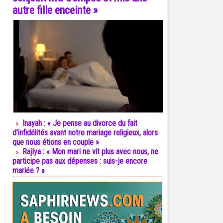
autre fille enceinte »
Inayah : « Je pense au divorce du fait
d’infidélités avant notre mariage religieux, alors
que nous étions en couple »
Rajiya : « Mon mari ne vit plus avec nous, ne
participe pas aux dépenses : suis-je encore
mariée ? »