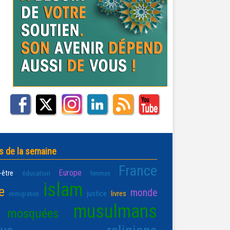
s de la semaine
France
Europe
-être
éducation
femmes
islam
e
monde
justice
livres
immigration
musulmans
mosquées