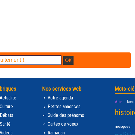
briques
Nos services web
Mots-clé
Actualité
Votre agenda
bien
Asie
Culture
Petites annonces
histoir
Débats
Guide des prénoms
Santé
Cartes de voeux
mosquée
Vidéos
Ramadan