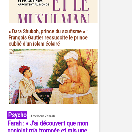
« Dara Shukoh, prince du soufisme » :
François Gautier ressuscite le prince
oublié d'un islam éclairé
Psycho
-
Abdelnour Zahrali
Farah : « J’ai découvert que mon
conjoint m’a trompée et mis une