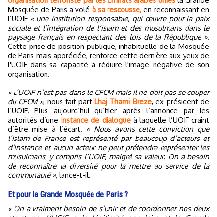
organisation terroriste par les Emirats arabes unies
la Grande
Mosquée de Paris a volé
à sa rescousse,
en reconnaissant en
l’UOIF
« une institution responsable, qui œuvre pour la paix
sociale et l’intégration de l’islam et des musulmans dans le
paysage français en respectant des lois de la République »
.
Cette prise de position publique, inhabituelle de la Mosquée
de Paris mais appréciée, renforce cette dernière aux yeux de
l'UOIF dans sa capacité à réduire l'image négative de son
organisation.
« L’UOIF n’est pas dans le CFCM mais il ne doit pas se couper
du CFCM »
, nous fait part
Lhaj Thami Breze
, ex-président de
l’UOIF. Plus aujourd’hui qu’hier après l’annonce par les
autorités d’une
instance de dialogue
à laquelle l’UOIF craint
d’être mise à l’écart.
« Nous avons cette conviction que
l’islam de France est représenté par beaucoup d’acteurs et
d’instance et aucun acteur ne peut prétendre représenter les
musulmans, y compris l’UOIF, malgré sa valeur. On a besoin
de reconnaître la diversité pour la mettre au service de la
communauté »
, lance-t-il.
Et pour la Grande Mosquée de Paris ?
« On a vraiment besoin de s’unir et de coordonner nos deux