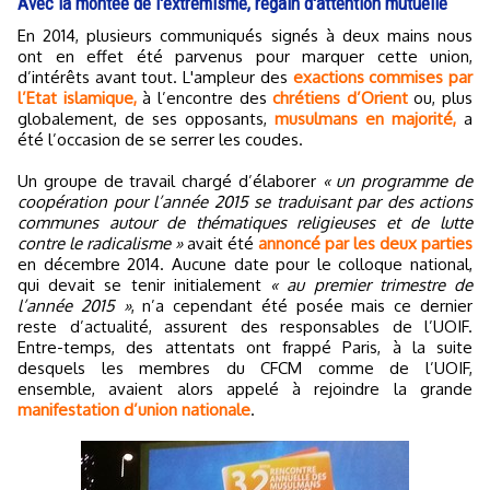
Avec la montée de l'extrémisme, regain d'attention mutuelle
En 2014, plusieurs communiqués signés à deux mains nous
ont en effet été parvenus pour marquer cette union,
d’intérêts avant tout. L'ampleur des
exactions commises par
l’Etat islamique,
à l’encontre des
chrétiens d’Orient
ou, plus
globalement, de ses opposants,
musulmans en majorité,
a
été l’occasion de se serrer les coudes.
Un groupe de travail chargé d’élaborer
« un programme de
coopération pour l’année 2015 se traduisant par des actions
communes autour de thématiques religieuses et de lutte
contre le radicalisme »
avait été
annoncé par les deux parties
en décembre 2014. Aucune date pour le colloque national,
qui devait se tenir initialement
« au premier trimestre de
l’année 2015 »
, n’a cependant été posée mais ce dernier
reste d’actualité, assurent des responsables de l’UOIF.
Entre-temps, des attentats ont frappé Paris, à la suite
desquels les membres du CFCM comme de l’UOIF,
ensemble, avaient alors appelé à rejoindre la grande
manifestation d’union nationale
.